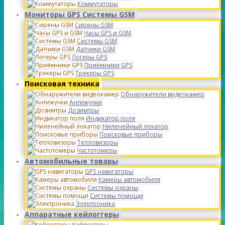
Коммутаторы
Мониторы GPS Системы GSM
Сирены GSM
Часы GPS и GSM
Системы GSM
Датчики GSM
Логеры GPS
Приёмники GPS
Трекеры GPS
Поисковая техника
Обнаружители видеокамер
Антижучки
Дозимтры
Индикатор поля
Ниленейный локатор
Поисковые приборы
Тепловизоры
Частотомеры
Автомобильные товары
GPS навигаторы
Камеры автомобиля
Системы охраны
Системы помощи
Электроника
Аппаратные кейлоггеры
Кейлоггеры