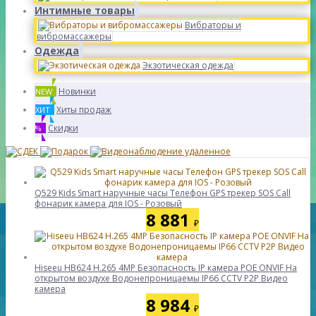
Интимные товары
Вибраторы и
вибромассажеры
Одежда
Экзотическая одежда
Новинки
NEW
Хиты продаж
ХИТ
Скидки
%
Q529 Kids Smart наручные часы Телефон GPS трекер SOS Call
фонарик камера для IOS - Розовый
8 881
₽
Hiseeu HB624 H.265 4MP Безопасность IP камера POE ONVIF На
открытом воздухе Водонепроницаемы IP66 CCTV P2P Видео
камера
8 984
₽