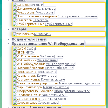
Бинокли
Дальномеры
Микроскопы
Приборы ночного видения
Телескопы
Трубы зрительные
Плееры
MP3/MP4/PS
Подавители связи
Профессиональное Wi-Fi оборудование
CWDM
GPON
VoIP телефония
Wi-Fi антенны
Wi-Fi оборудование
Видеонаблюдение
Грозозащита
Коммутаторы
Комплектующие
Магистральные радиомосты
Маршрутизаторы
Оборудование Powerline
Радиосвязь WISP
Сети LoRa для IoT
Сотовая связь
Системы биометрические