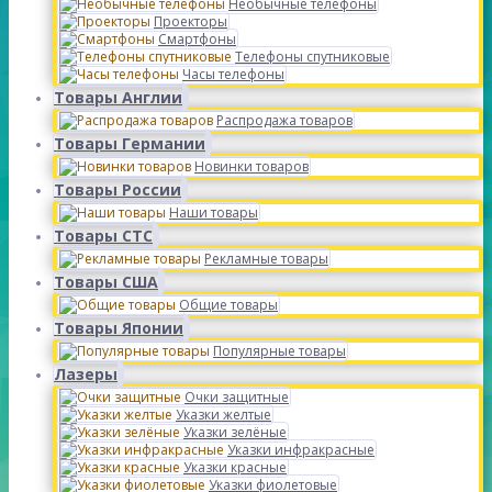
Необычные телефоны
Проекторы
Смартфоны
Телефоны спутниковые
Часы телефоны
Товары Англии
Распродажа товаров
Товары Германии
Новинки товаров
Товары России
Наши товары
Товары СТС
Рекламные товары
Товары США
Общие товары
Товары Японии
Популярные товары
Лазеры
Очки защитные
Указки желтые
Указки зелёные
Указки инфракрасные
Указки красные
Указки фиолетовые