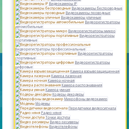
Видеокамеры IP
Видеокамеры беспроводные
Видеокамеры проводные
Видеокамеры уличные
Видеорегистраторы
автомобильные
Видеорегистраторы микро
Видеорегистраторы
портативные
Видеорегистраторы профессиональные
Видеорегистраторы
спортивные
Видеорегистраторы
цифровые
Камера взрывозащищенная
Камера лазерная
Камера ночная
Камера распознавания
Камера умная
Кодеры-декодеры
Микрофоны видеокамер
Модемы
Передатчики видеосигнала
Радио няня
Точки доступа
Видео ресиверы
Видеотелефоны