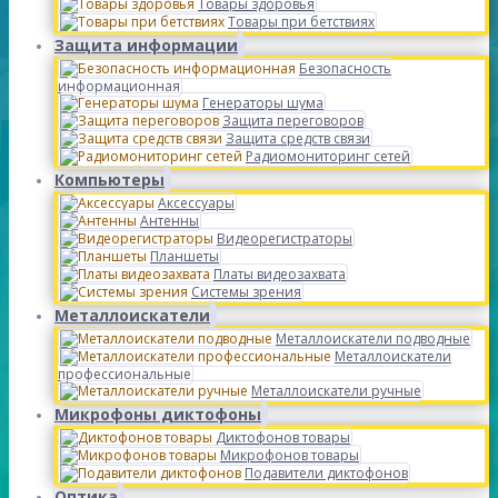
Товары здоровья
Товары при бетствиях
Защита информации
Безопасность
информационная
Генераторы шума
Защита переговоров
Защита средств связи
Радиомониторинг сетей
Компьютеры
Аксессуары
Антенны
Видеорегистраторы
Планшеты
Платы видеозахвата
Системы зрения
Металлоискатели
Металлоискатели подводные
Металлоискатели
профессиональные
Металлоискатели ручные
Микрофоны диктофоны
Диктофонов товары
Микрофонов товары
Подавители диктофонов
Оптика