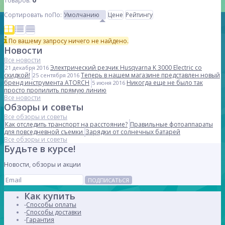
Товаров:
Сортировать по
По
:
Умолчанию
Цене
Рейтингу
По вашему запросу ничего не найдено.
Новости
Все новости
Электрический резчик Husqvarna K 3000 Electric со
21 декабря 2016
скидкой!
Теперь в нашем магазине представлен новый
25 сентября 2016
бренд инструмента ATORCH
Никогда еще не было так
5 июня 2016
просто пропилить прямую линию
Все новости
Обзоры и советы
Все обзоры и советы
Как отследить транспорт на расстояние?
Правильные фотоаппараты
для повседневной съемки
Зарядки от солнечных батарей
Все обзоры и советы
Будьте в курсе!
Новости, обзоры и акции
ПОДПИСАТЬСЯ
Как купить
Способы оплаты
Способы доставки
Гарантия