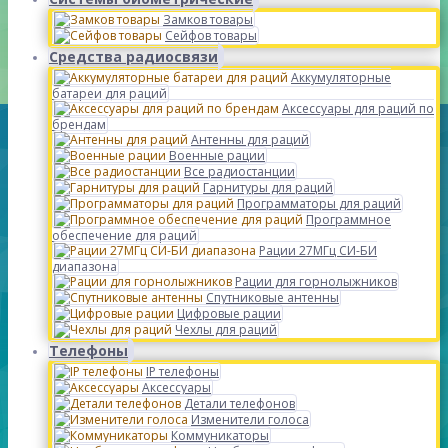
Замков товары
Сейфов товары
Средства радиосвязи
Аккумуляторные
батареи для раций
Аксессуары для раций по
брендам
Антенны для раций
Военные рации
Все радиостанции
Гарнитуры для раций
Программаторы для раций
Программное
обеспечение для раций
Рации 27МГц СИ-БИ
диапазона
Рации для горнолыжников
Спутниковые антенны
Цифровые рации
Чехлы для раций
Телефоны
IP телефоны
Аксессуары
Детали телефонов
Изменители голоса
Коммуникаторы