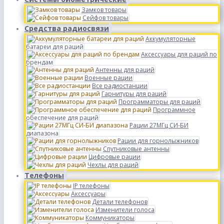
Замков товары
Сейфов товары
Средства радиосвязи
Аккумуляторные
батареи для раций
Аксессуары для раций по
брендам
Антенны для раций
Военные рации
Все радиостанции
Гарнитуры для раций
Программаторы для раций
Программное
обеспечение для раций
Рации 27МГц СИ-БИ
диапазона
Рации для горнолыжников
Спутниковые антенны
Цифровые рации
Чехлы для раций
Телефоны
IP телефоны
Аксессуары
Детали телефонов
Изменители голоса
Коммуникаторы