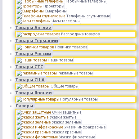
Необычные телефоны
Проекторы
Смартфоны
Телефоны спутниковые
Часы телефоны
Товары Англии
Распродажа товаров
Товары Германии
Новинки товаров
Товары России
Наши товары
Товары СТС
Рекламные товары
Товары США
Общие товары
Товары Японии
Популярные товары
Лазеры
Очки защитные
Указки желтые
Указки зелёные
Указки инфракрасные
Указки красные
Указки фиолетовые