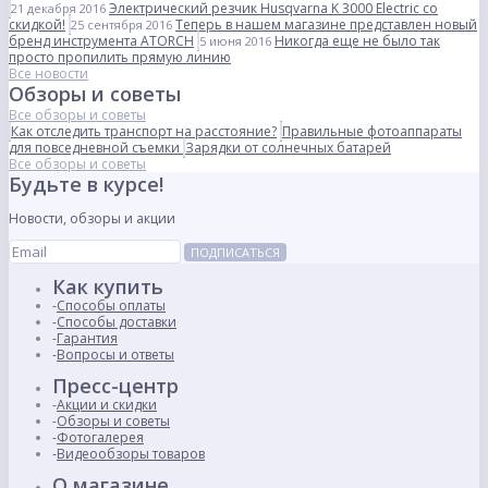
Электрический резчик Husqvarna K 3000 Electric со
21 декабря 2016
скидкой!
Теперь в нашем магазине представлен новый
25 сентября 2016
бренд инструмента ATORCH
Никогда еще не было так
5 июня 2016
просто пропилить прямую линию
Все новости
Обзоры и советы
Все обзоры и советы
Как отследить транспорт на расстояние?
Правильные фотоаппараты
для повседневной съемки
Зарядки от солнечных батарей
Все обзоры и советы
Будьте в курсе!
Новости, обзоры и акции
ПОДПИСАТЬСЯ
Как купить
Способы оплаты
Способы доставки
Гарантия
Вопросы и ответы
Пресс-центр
Акции и скидки
Обзоры и советы
Фотогалерея
Видеообзоры товаров
О магазине