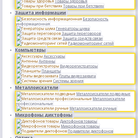
Товары здоровья
Товары при бетствиях
Защита информации
Безопасность
информационная
Генераторы шума
Защита переговоров
Защита средств связи
Радиомониторинг сетей
Компьютеры
Аксессуары
Антенны
Видеорегистраторы
Планшеты
Платы видеозахвата
Системы зрения
Металлоискатели
Металлоискатели подводные
Металлоискатели
профессиональные
Металлоискатели ручные
Микрофоны диктофоны
Диктофонов товары
Микрофонов товары
Подавители диктофонов
Оптика