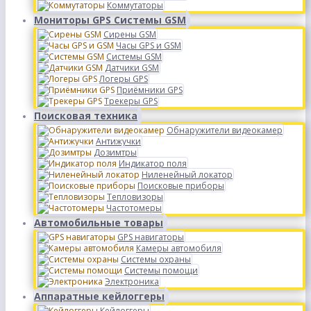
Коммутаторы
Мониторы GPS Системы GSM
Сирены GSM
Часы GPS и GSM
Системы GSM
Датчики GSM
Логеры GPS
Приёмники GPS
Трекеры GPS
Поисковая техника
Обнаружители видеокамер
Антижучки
Дозимтры
Индикатор поля
Ниленейный локатор
Поисковые приборы
Тепловизоры
Частотомеры
Автомобильные товары
GPS навигаторы
Камеры автомобиля
Системы охраны
Системы помощи
Электроника
Аппаратные кейлоггеры
Кейлоггеры