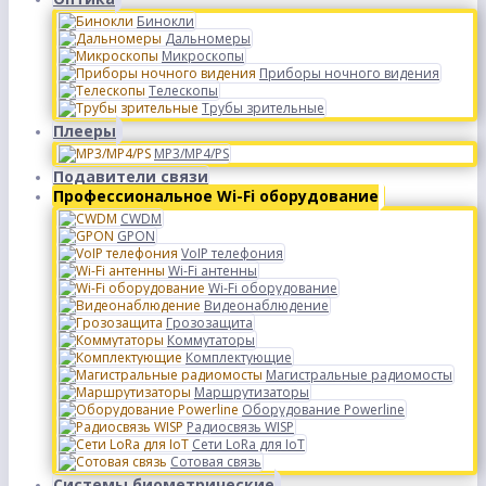
Бинокли
Дальномеры
Микроскопы
Приборы ночного видения
Телескопы
Трубы зрительные
Плееры
MP3/MP4/PS
Подавители связи
Профессиональное Wi-Fi оборудование
CWDM
GPON
VoIP телефония
Wi-Fi антенны
Wi-Fi оборудование
Видеонаблюдение
Грозозащита
Коммутаторы
Комплектующие
Магистральные радиомосты
Маршрутизаторы
Оборудование Powerline
Радиосвязь WISP
Сети LoRa для IoT
Сотовая связь
Системы биометрические