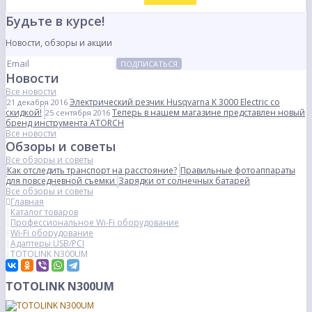
Будьте в курсе!
Новости, обзоры и акции
ПОДПИСАТЬСЯ
Новости
Все новости
Электрический резчик Husqvarna K 3000 Electric со
21 декабря 2016
скидкой!
Теперь в нашем магазине представлен новый
25 сентября 2016
бренд инструмента ATORCH
Все новости
Обзоры и советы
Все обзоры и советы
Как отследить транспорт на расстояние?
Правильные фотоаппараты
для повседневной съемки
Зарядки от солнечных батарей
Все обзоры и советы
Главная
Каталог товаров
Профессиональное Wi-Fi оборудование
Wi-Fi оборудование
Адаптеры USB/PCI
TOTOLINK N300UM
TOTOLINK N300UM