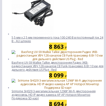
5,5 мм х 2,5 мм переменного тока 100-240 В в постоянный ток 24
В - AU штекер
8 863
₽
BaoFeng UV-S9 Walkie Talkie двухсторонняя Радио УКВ-
радиостанция УВЧ 128 каналов CB Funk-трансивер 8 Вт 10 км для
дальнего действия US Plug - Red
8 099
₽
SriHome SH029 3-мегапиксельная 1296P Wi-Fi двусторонняя
аудиосвязь HD IP-видео камера AP AP Hotspot Монитор
Поддержка SD-карт
8 694
₽