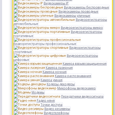
Видеокамеры IP
Видеокамеры беспроводные
Видеокамеры проводные
Видеокамеры уличные
Видеорегистраторы
автомобильные
Видеорегистраторы микро
Видеорегистраторы
портативные
Видеорегистраторы профессиональные
Видеорегистраторы
спортивные
Видеорегистраторы
цифровые
Камера взрывозащищенная
Камера лазерная
Камера ночная
Камера распознавания
Камера умная
Кодеры-декодеры
Микрофоны видеокамер
Модемы
Передатчики видеосигнала
Радио няня
Точки доступа
Видео ресиверы
Видеотелефоны