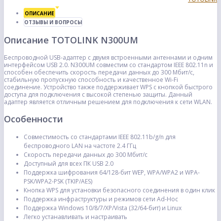
ОПИСАНИЕ
ОТЗЫВЫ И ВОПРОСЫ
Описание TOTOLINK N300UM
Беспроводной USB-адаптер с двумя встроенными антеннами и одним
интерфейсом USB 2.0. N300UM совместим со стандартом IEEE 802.11n и
способен обеспечить скорость передачи данных до 300 Мбит/с,
стабильную пропускную способность и качественное Wi-Fi
соединение. Устройство также поддерживает WPS с кнопкой быстрого
доступа для подключения с высокой степенью защиты. Данный
адаптер является отличным решением для подключения к сети WLAN.
Особенности
Совместимость со стандартами IEEE 802.11b/g/n для
беспроводного LAN на частоте 2.4 ГГц
Скорость передачи данных до 300 Мбит/с
Доступный для всех ПК USB 2.0
Поддержка шифрования 64/128-бит WEP, WPA/WPA2 и WPA-
PSK/WPA2-PSK (TKIP/AES)
Кнопка WPS для установки безопасного соединения в один клик
Поддержка инфраструктуры и режимов сети Ad-Hoc
Поддержка Windows 10/8/7/XP/Vista (32/64-бит) и Linux
Легко устанавливать и настраивать