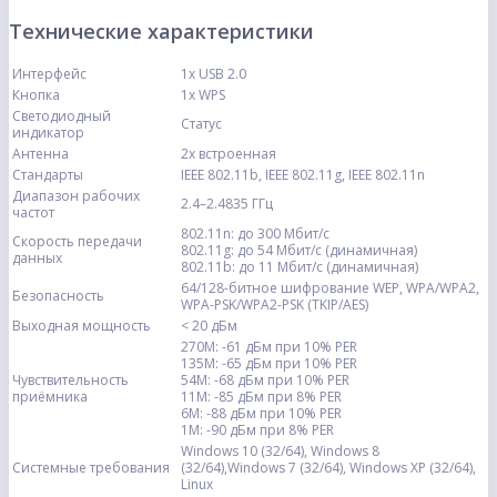
Технические характеристики
Интерфейс
1х USB 2.0
Кнопка
1х WPS
Светодиодный
Статус
индикатор
Антенна
2х встроенная
Стандарты
IEEE 802.11b, IEEE 802.11g, IEEE 802.11n
Диапазон рабочих
2.4–2.4835 ГГц
частот
802.11n: до 300 Мбит/с
Скорость передачи
802.11g: до 54 Мбит/с (динамичная)
данных
802.11b: до 11 Мбит/с (динамичная)
64/128-битное шифрование WEP, WPA/WPA2,
Безопасность
WPA-PSK/WPA2-PSK (TKIP/AES)
Выходная мощность
< 20 дБм
270M: -61 дБм при 10% PER
135M: -65 дБм при 10% PER
Чувствительность
54M: -68 дБм при 10% PER
приёмника
11M: -85 дБм при 8% PER
6M: -88 дБм при 10% PER
1M: -90 дБм при 8% PER
Windows 10 (32/64), Windows 8
Системные требования
(32/64),Windows 7 (32/64), Windows XP (32/64),
Linux