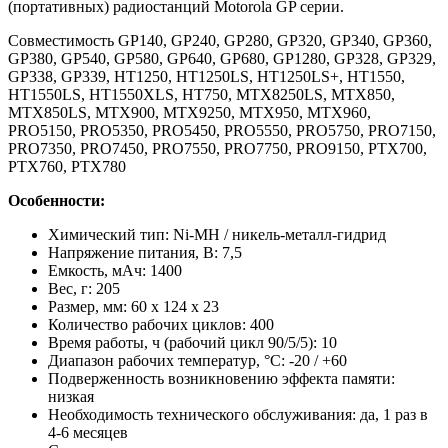
(портативных) радиостанций Motorola GP серии.
Совместимость GP140, GP240, GP280, GP320, GP340, GP360,
GP380, GP540, GP580, GP640, GP680, GP1280, GP328, GP329,
GP338, GP339, HT1250, HT1250LS, HT1250LS+, HT1550,
HT1550LS, HT1550XLS, HT750, MTX8250LS, MTX850,
MTX850LS, MTX900, MTX9250, MTX950, MTX960,
PRO5150, PRO5350, PRO5450, PRO5550, PRO5750, PRO7150,
PRO7350, PRO7450, PRO7550, PRO7750, PRO9150, PTX700,
PTX760, PTX780
Особенности:
Химический тип: Ni-MH / никель-металл-гидрид
Напряжение питания, В: 7,5
Емкость, мАч: 1400
Вес, г: 205
Размер, мм: 60 x 124 x 23
Количество рабочих циклов: 400
Время работы, ч (рабочий цикл 90/5/5): 10
Диапазон рабочих температур, °С: -20 / +60
Подверженность возникновению эффекта памяти:
низкая
Необходимость технического обслуживания: да, 1 раз в
4-6 месяцев