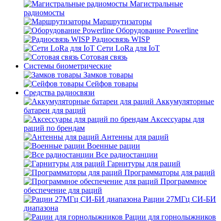
Магистральные
радиомосты
Маршрутизаторы
Оборудование Powerline
Радиосвязь WISP
Сети LoRa для IoT
Сотовая связь
Системы биометрические
Замков товары
Сейфов товары
Средства радиосвязи
Аккумуляторные
батареи для раций
Аксессуары для
раций по брендам
Антенны для раций
Военные рации
Все радиостанции
Гарнитуры для раций
Программаторы для раций
Программное
обеспечение для раций
Рации 27МГц СИ-БИ
диапазона
Рации для горнолыжников