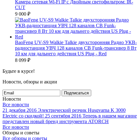
Камера сетевая Wi-Fi IP с Двойным светофильтром: IR-
CUT
9 000
₽
BaoFeng UV-S9 Walkie Talkie двухсторонняя Радио УКВ-
радиостанция УВЧ 128 каналов CB Funk-трансивер 8 Вт
10 км для дальнего действия US Plug - Red
8 099
₽
Будьте в курсе!
Новости, обзоры и акции
Подписаться
Новости
Все новости
21 декабря 2016
Электрический резчик Husqvarna K 3000
Electric со скидкой!
25 сентября 2016
Теперь в нашем магазине
представлен новый бренд инструмента ATORCH
Все новости
Обзоры и советы
Все обзоры и советы