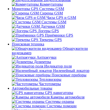
Коммутаторы
Мониторы GPS Системы GSM
Сирены GSM
Часы GPS и GSM
Системы GSM
Датчики GSM
Логеры GPS
Приёмники GPS
Трекеры GPS
Поисковая техника
Обнаружители
видеокамер
Антижучки
Дозимтры
Индикатор поля
Ниленейный локатор
Поисковые приборы
Тепловизоры
Частотомеры
Автомобильные товары
GPS навигаторы
Камеры автомобиля
Системы охраны
Системы помощи