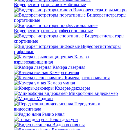
Видеорегистраторы автомобильные
Видеорегистраторы микро
Видеорегистраторы
портативные
Видеорегистраторы профессиональные
Видеорегистраторы
спортивные
Видеорегистраторы
цифровые
Камера
взрывозащищенная
Камера лазерная
Камера ночная
Камера распознавания
Камера умная
Кодеры-декодеры
Микрофоны видеокамер
Модемы
Передатчики
видеосигнала
Радио няня
Точки доступа
Видео ресиверы
Видеотелефоны