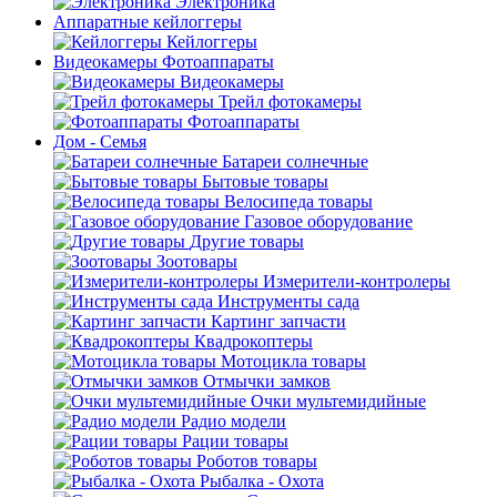
Электроника
Аппаратные кейлоггеры
Кейлоггеры
Видеокамеры Фотоаппараты
Видеокамеры
Трейл фотокамеры
Фотоаппараты
Дом - Семья
Батареи солнечные
Бытовые товары
Велосипеда товары
Газовое оборудование
Другие товары
Зоотовары
Измерители-контролеры
Инструменты сада
Картинг запчасти
Квадрокоптеры
Мотоцикла товары
Отмычки замков
Очки мультемидийные
Радио модели
Рации товары
Роботов товары
Рыбалка - Охота