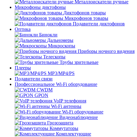
Металлоискатели ручные
Микрофоны диктофоны
Диктофонов товары
Микрофонов товары
Подавители диктофонов
Оптика
Бинокли
Дальномеры
Микроскопы
Приборы ночного видения
Телескопы
Трубы зрительные
Плееры
MP3/MP4/PS
Подавители связи
Профессиональное Wi-Fi оборудование
CWDM
GPON
VoIP телефония
Wi-Fi антенны
Wi-Fi оборудование
Видеонаблюдение
Грозозащита
Коммутаторы
Комплектующие