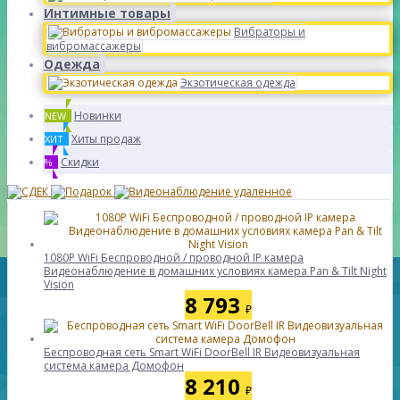
Интимные товары
Вибраторы и
вибромассажеры
Одежда
Экзотическая одежда
Новинки
NEW
Хиты продаж
ХИТ
Скидки
%
1080P WiFi Беспроводной / проводной IP камера
Видеонаблюдение в домашних условиях камера Pan & Tilt Night
Vision
8 793
₽
Беспроводная сеть Smart WiFi DoorBell IR Видеовизуальная
система камера Домофон
8 210
₽