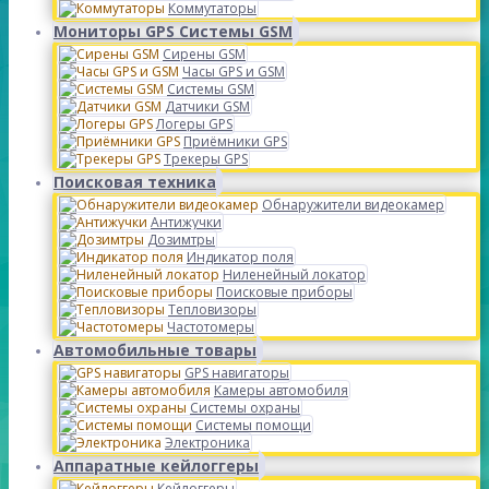
Коммутаторы
Мониторы GPS Системы GSM
Сирены GSM
Часы GPS и GSM
Системы GSM
Датчики GSM
Логеры GPS
Приёмники GPS
Трекеры GPS
Поисковая техника
Обнаружители видеокамер
Антижучки
Дозимтры
Индикатор поля
Ниленейный локатор
Поисковые приборы
Тепловизоры
Частотомеры
Автомобильные товары
GPS навигаторы
Камеры автомобиля
Системы охраны
Системы помощи
Электроника
Аппаратные кейлоггеры
Кейлоггеры