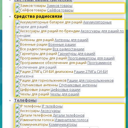
Замков товары
Сейфов товары
Средства радиосвязи
Аккумуляторные
батареи для раций
Аксессуары для раций по
брендам
Антенны для раций
Военные рации
Все радиостанции
Гарнитуры для раций
Программаторы для раций
Программное
обеспечение для раций
Рации 27МГц СИ-БИ
диапазона
Рации для горнолыжников
Спутниковые антенны
Цифровые рации
Чехлы для раций
Телефоны
IP телефоны
Аксессуары
Детали телефонов
Изменители голоса
Коммуникаторы