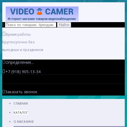
Время работы:
Круглосуточно без
выходных и праздников
Определение...
+7 (918) 905-13-34
Заказать звонок
ГЛАВНАЯ
КАТАЛОГ
О МАГАЗИНЕ