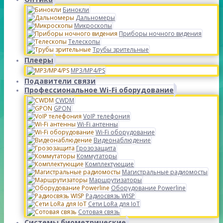
Бинокли
Дальномеры
Микроскопы
Приборы ночного видения
Телескопы
Трубы зрительные
Плееры
MP3/MP4/PS
Подавители связи
Профессиональное Wi-Fi оборудование
CWDM
GPON
VoIP телефония
Wi-Fi антенны
Wi-Fi оборудование
Видеонаблюдение
Грозозащита
Коммутаторы
Комплектующие
Магистральные радиомосты
Маршрутизаторы
Оборудование Powerline
Радиосвязь WISP
Сети LoRa для IoT
Сотовая связь
Системы биометрические