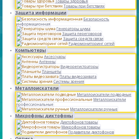
Товары здоровья
Товары при бетствиях
Защита информации
Безопасность
информационная
Генераторы шума
Защита переговоров
Защита средств связи
Радиомониторинг сетей
Компьютеры
Аксессуары
Антенны
Видеорегистраторы
Планшеты
Платы видеозахвата
Системы зрения
Металлоискатели
Металлоискатели подводные
Металлоискатели
профессиональные
Металлоискатели ручные
Микрофоны диктофоны
Диктофонов товары
Микрофонов товары
Подавители диктофонов
Оптика