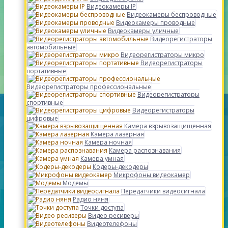
Видеокамеры IP
Видеокамеры беспроводные
Видеокамеры проводные
Видеокамеры уличные
Видеорегистраторы
автомобильные
Видеорегистраторы микро
Видеорегистраторы
портативные
Видеорегистраторы профессиональные
Видеорегистраторы
спортивные
Видеорегистраторы
цифровые
Камера взрывозащищенная
Камера лазерная
Камера ночная
Камера распознавания
Камера умная
Кодеры-декодеры
Микрофоны видеокамер
Модемы
Передатчики видеосигнала
Радио няня
Точки доступа
Видео ресиверы
Видеотелефоны