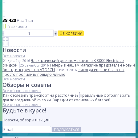
38 420
₽
за 1 шт
В наличии
-
+
В КОРЗИНУ
Новости
Все новости
Электрический резчик Husqvarna K 3000 Electric со
21 декабря 2016
скидкой!
Теперь в нашем магазине представлен новый
25 сентября 2016
бренд инструмента ATORCH
Никогда еще не было так
5 июня 2016
просто пропилить прямую линию
Все новости
Обзоры и советы
Все обзоры и советы
Как отследить транспорт на расстояние?
Правильные фотоаппараты
для повседневной съемки
Зарядки от солнечных батарей
Все обзоры и советы
Будьте в курсе!
Новости, обзоры и акции
ПОДПИСАТЬСЯ