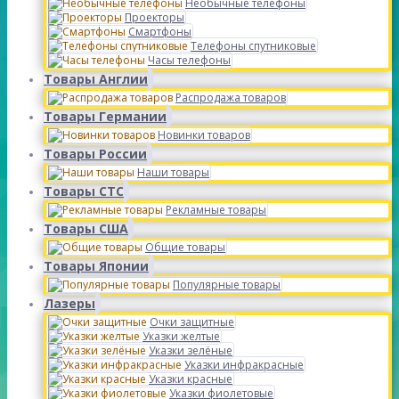
Необычные телефоны
Проекторы
Смартфоны
Телефоны спутниковые
Часы телефоны
Товары Англии
Распродажа товаров
Товары Германии
Новинки товаров
Товары России
Наши товары
Товары СТС
Рекламные товары
Товары США
Общие товары
Товары Японии
Популярные товары
Лазеры
Очки защитные
Указки желтые
Указки зелёные
Указки инфракрасные
Указки красные
Указки фиолетовые