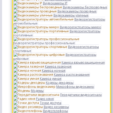
Видеокамеры IP
Видеокамеры беспроводные
Видеокамеры проводные
Видеокамеры уличные
Видеорегистраторы
автомобильные
Видеорегистраторы микро
Видеорегистраторы
портативные
Видеорегистраторы профессиональные
Видеорегистраторы
спортивные
Видеорегистраторы
цифровые
Камера взрывозащищенная
Камера лазерная
Камера ночная
Камера распознавания
Камера умная
Кодеры-декодеры
Микрофоны видеокамер
Модемы
Передатчики видеосигнала
Радио няня
Точки доступа
Видео ресиверы
Видеотелефоны