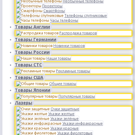
Необычные телефоны
Проекторы
Смартфоны
Телефоны спутниковые
Часы телефоны
Товары Англии
Распродажа товаров
Товары Германии
Новинки товаров
Товары России
Наши товары
Товары СТС
Рекламные товары
Товары США
Общие товары
Товары Японии
Популярные товары
Лазеры
Очки защитные
Указки желтые
Указки зелёные
Указки инфракрасные
Указки красные
Указки фиолетовые