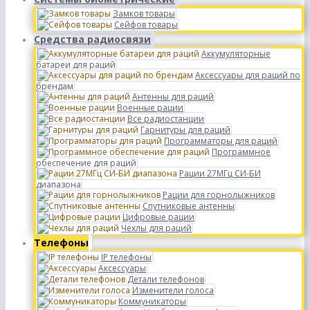
Замков товары
Сейфов товары
Средства радиосвязи
Аккумуляторные
батареи для раций
Аксессуары для раций по
брендам
Антенны для раций
Военные рации
Все радиостанции
Гарнитуры для раций
Программаторы для раций
Программное
обеспечение для раций
Рации 27МГц СИ-БИ
диапазона
Рации для горнолыжников
Спутниковые антенны
Цифровые рации
Чехлы для раций
Телефоны
IP телефоны
Аксессуары
Детали телефонов
Изменители голоса
Коммуникаторы