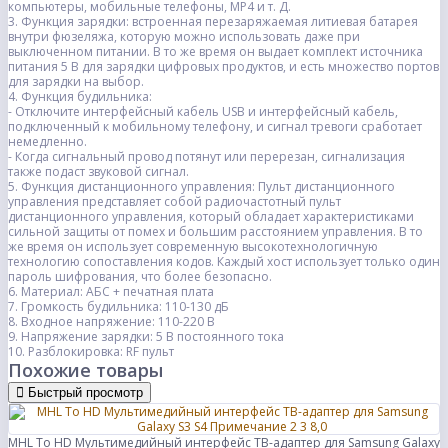
компьютеры, мобильные телефоны, MP4 и т. Д.
3. Функция зарядки: встроенная перезаряжаемая литиевая батарея
внутри фюзеляжа, которую можно использовать даже при
выключенном питании. В то же время он выдает комплект источника
питания 5 В для зарядки цифровых продуктов, и есть множество портов
для зарядки на выбор.
4. Функция будильника:
- Отключите интерфейсный кабель USB и интерфейсный кабель,
подключенный к мобильному телефону, и сигнал тревоги сработает
немедленно.
- Когда сигнальный провод потянут или перерезан, сигнализация
также подаст звуковой сигнал.
5. Функция дистанционного управления: Пульт дистанционного
управления представляет собой радиочастотный пульт
дистанционного управления, который обладает характеристиками
сильной защиты от помех и большим расстоянием управления. В то
же время он использует современную высокотехнологичную
технологию сопоставления кодов. Каждый хост использует только один
пароль шифрования, что более безопасно.
6. Материал: АБС + печатная плата
7. Громкость будильника: 110-130 дБ
8. Входное напряжение: 110-220 В
9. Напряжение зарядки: 5 В постоянного тока
10. Разблокировка: RF пульт
Похожие товары
Быстрый просмотр
MHL To HD Мультимедийный интерфейс ТВ-адаптер для Samsung Galaxy