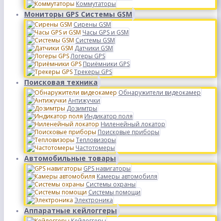
Коммутаторы
Мониторы GPS Системы GSM
Сирены GSM
Часы GPS и GSM
Системы GSM
Датчики GSM
Логеры GPS
Приёмники GPS
Трекеры GPS
Поисковая техника
Обнаружители видеокамер
Антижучки
Дозимтры
Индикатор поля
Ниленейный локатор
Поисковые приборы
Тепловизоры
Частотомеры
Автомобильные товары
GPS навигаторы
Камеры автомобиля
Системы охраны
Системы помощи
Электроника
Аппаратные кейлоггеры
Кейлоггеры