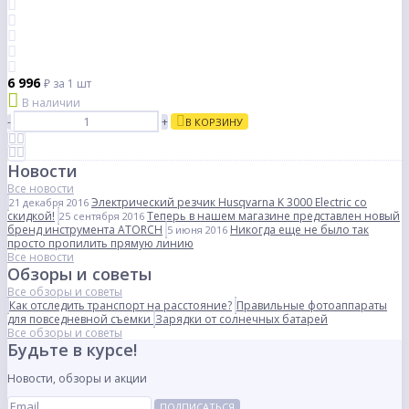
6 996
₽
за 1 шт
В наличии
-
+
В КОРЗИНУ
Новости
Все новости
Электрический резчик Husqvarna K 3000 Electric со
21 декабря 2016
скидкой!
Теперь в нашем магазине представлен новый
25 сентября 2016
бренд инструмента ATORCH
Никогда еще не было так
5 июня 2016
просто пропилить прямую линию
Все новости
Обзоры и советы
Все обзоры и советы
Как отследить транспорт на расстояние?
Правильные фотоаппараты
для повседневной съемки
Зарядки от солнечных батарей
Все обзоры и советы
Будьте в курсе!
Новости, обзоры и акции
ПОДПИСАТЬСЯ