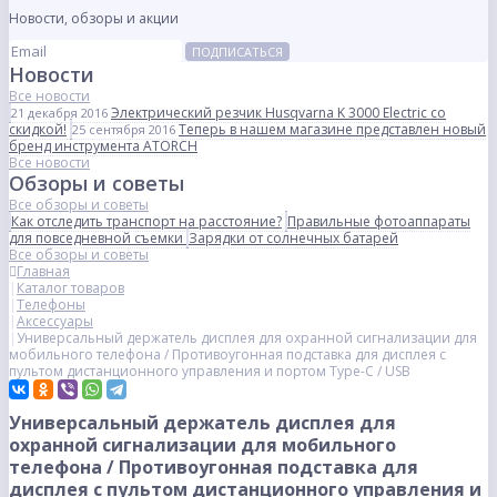
Новости, обзоры и акции
ПОДПИСАТЬСЯ
Новости
Все новости
Электрический резчик Husqvarna K 3000 Electric со
21 декабря 2016
скидкой!
Теперь в нашем магазине представлен новый
25 сентября 2016
бренд инструмента ATORCH
Все новости
Обзоры и советы
Все обзоры и советы
Как отследить транспорт на расстояние?
Правильные фотоаппараты
для повседневной съемки
Зарядки от солнечных батарей
Все обзоры и советы
Главная
Каталог товаров
Телефоны
Аксессуары
Универсальный держатель дисплея для охранной сигнализации для
мобильного телефона / Противоугонная подставка для дисплея с
пультом дистанционного управления и портом Type-C / USB
Универсальный держатель дисплея для
охранной сигнализации для мобильного
телефона / Противоугонная подставка для
дисплея с пультом дистанционного управления и