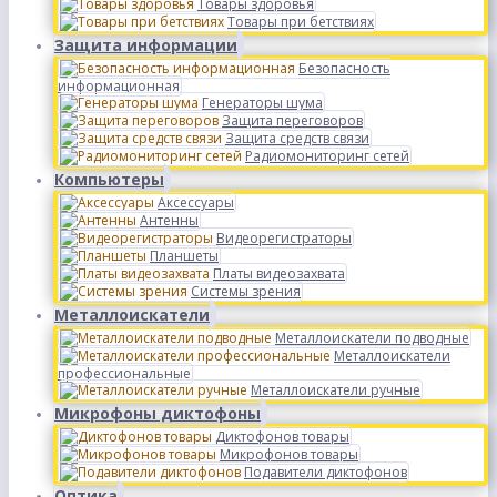
Товары здоровья
Товары при бетствиях
Защита информации
Безопасность
информационная
Генераторы шума
Защита переговоров
Защита средств связи
Радиомониторинг сетей
Компьютеры
Аксессуары
Антенны
Видеорегистраторы
Планшеты
Платы видеозахвата
Системы зрения
Металлоискатели
Металлоискатели подводные
Металлоискатели
профессиональные
Металлоискатели ручные
Микрофоны диктофоны
Диктофонов товары
Микрофонов товары
Подавители диктофонов
Оптика