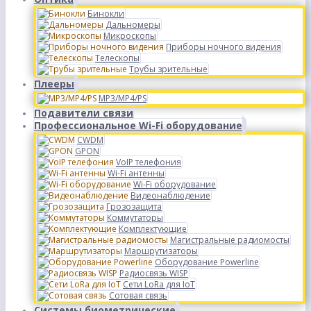
Бинокли
Дальномеры
Микроскопы
Приборы ночного видения
Телескопы
Трубы зрительные
Плееры
MP3/MP4/PS
Подавители связи
Профессиональное Wi-Fi оборудование
CWDM
GPON
VoIP телефония
Wi-Fi антенны
Wi-Fi оборудование
Видеонаблюдение
Грозозащита
Коммутаторы
Комплектующие
Магистральные радиомосты
Маршрутизаторы
Оборудование Powerline
Радиосвязь WISP
Сети LoRa для IoT
Сотовая связь
Системы биометрические