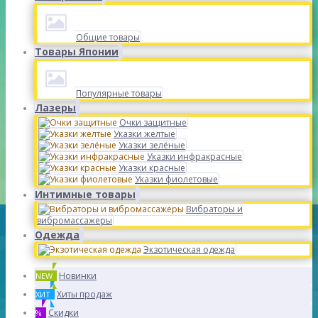
Общие товары
Товары Японии
Популярные товары
Лазеры
Очки защитные
Указки желтые
Указки зелёные
Указки инфракрасные
Указки красные
Указки фиолетовые
Интимные товары
Вибраторы и
вибромассажеры
Одежда
Экзотическая одежда
Новинки
NEW
Хиты продаж
ХИТ
Скидки
%