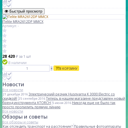
Быстрый просмотр
ITelite MRA2612DP MMCX
Артикул: -
28 420
₽
за 1 шт
В наличии
-
+
В КОРЗИНУ
Новости
Все новости
Электрический резчик Husqvarna K 3000 Electric со
21 декабря 2016
скидкой!
Теперь в нашем магазине представлен новый
25 сентября 2016
бренд инструмента ATORCH
Никогда еще не было так
5 июня 2016
просто пропилить прямую линию
Все новости
Обзоры и советы
Все обзоры и советы
Как отследить транспорт на расстояние?
Правильные фотоаппараты