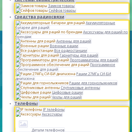
Замков товары
Сейфов товары
Средства радиосвязи
Аккумуляторные
батареи для раций
Аксессуары для раций по
брендам
Антенны для раций
Военные рации
Все радиостанции
Гарнитуры для раций
Программаторы для раций
Программное
обеспечение для раций
Рации 27МГц СИ-БИ
диапазона
Рации для горнолыжников
Спутниковые антенны
Цифровые рации
Чехлы для раций
Телефоны
IP телефоны
Аксессуары
Детали телефонов