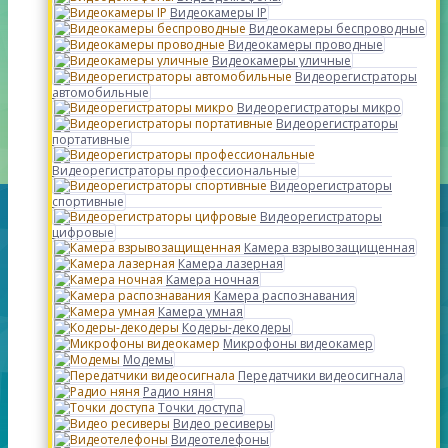
Видеокамеры IP
Видеокамеры беспроводные
Видеокамеры проводные
Видеокамеры уличные
Видеорегистраторы
автомобильные
Видеорегистраторы микро
Видеорегистраторы
портативные
Видеорегистраторы профессиональные
Видеорегистраторы
спортивные
Видеорегистраторы
цифровые
Камера взрывозащищенная
Камера лазерная
Камера ночная
Камера распознавания
Камера умная
Кодеры-декодеры
Микрофоны видеокамер
Модемы
Передатчики видеосигнала
Радио няня
Точки доступа
Видео ресиверы
Видеотелефоны