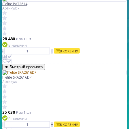
ITelite PAT2614
Артикул: -
28 480
₽
за 1 шт
В наличии
-
+
В КОРЗИНУ
Быстрый просмотр
ITelite SRA2616DP
Артикул: -
35 030
₽
за 1 шт
В наличии
-
+
В КОРЗИНУ