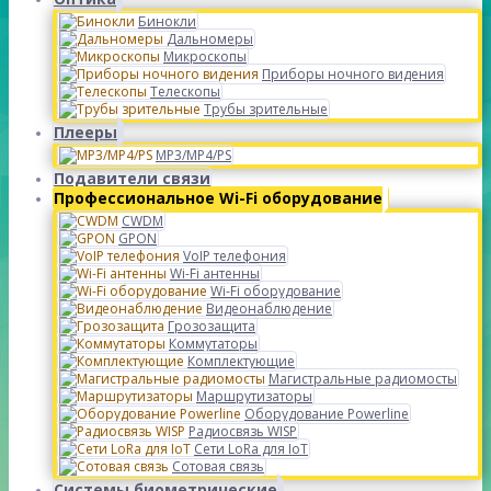
Бинокли
Дальномеры
Микроскопы
Приборы ночного видения
Телескопы
Трубы зрительные
Плееры
MP3/MP4/PS
Подавители связи
Профессиональное Wi-Fi оборудование
CWDM
GPON
VoIP телефония
Wi-Fi антенны
Wi-Fi оборудование
Видеонаблюдение
Грозозащита
Коммутаторы
Комплектующие
Магистральные радиомосты
Маршрутизаторы
Оборудование Powerline
Радиосвязь WISP
Сети LoRa для IoT
Сотовая связь
Системы биометрические