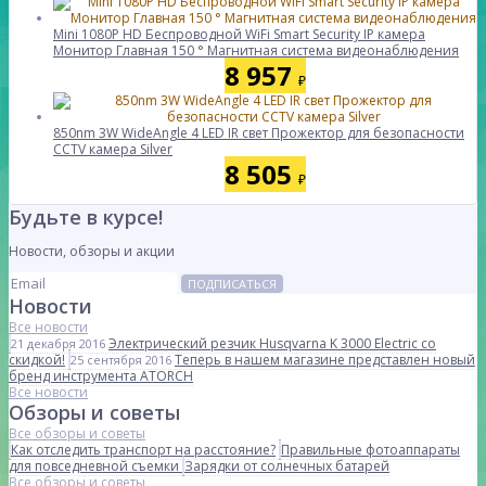
Mini 1080P HD Беспроводной WiFi Smart Security IP камера
Монитор Главная 150 ° Магнитная система видеонаблюдения
8 957
₽
850nm 3W WideAngle 4 LED IR свет Прожектор для безопасности
CCTV камера Silver
8 505
₽
Будьте в курсе!
Новости, обзоры и акции
ПОДПИСАТЬСЯ
Новости
Все новости
Электрический резчик Husqvarna K 3000 Electric со
21 декабря 2016
скидкой!
Теперь в нашем магазине представлен новый
25 сентября 2016
бренд инструмента ATORCH
Все новости
Обзоры и советы
Все обзоры и советы
Как отследить транспорт на расстояние?
Правильные фотоаппараты
для повседневной съемки
Зарядки от солнечных батарей
Все обзоры и советы