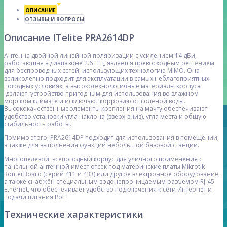
ОПИСАНИЕ
ОТЗЫВЫ И ВОПРОСЫ
Описание ITelite PRA2614DP
Антенна двойной линейной поляризации с усилением 14 дБи,
работающая в диапазоне 2.6 ГГц, является превосходным решением
для беспроводных сетей, использующих технологию MIMO. Она
великолепно подходит для эксплуатации в самых неблагоприятных
погодных условиях, а высокотехнологичные материалы корпуса
делают устройство пригодным для использования во влажном
морском климате и исключают коррозию от солёной воды.
Высококачественные элементы крепления на мачту обеспечивают
удобство установки угла наклона (вверх-вниз), угла места и общую
стабильность работы.
Помимо этого, PRA2614DP подходит для использования в помещении,
а также для выполнения функций небольшой базовой станции.
Многоцелевой, всепогодный корпус для уличного применения с
панельной антенной имеет отсек под материнские платы Mikrotik
RouterBoard (серий 411 и 433) или другое электронное оборудование,
а также снабжён специальным водонепроницаемым разъёмом RJ-45
Ethernet, что обеспечивает удобство подключения к сети Интернет и
подачи питания PoE.
Технические характеристики