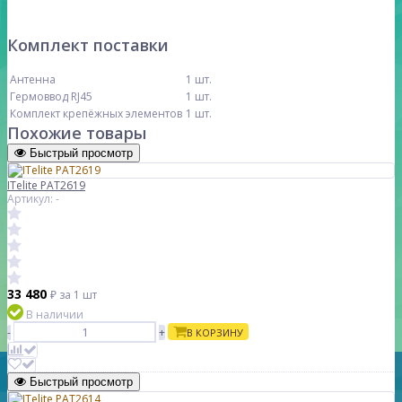
Комплект поставки
Антенна
1 шт.
Гермоввод RJ45
1 шт.
Комплект крепёжных элементов
1 шт.
Похожие товары
Быстрый просмотр
ITelite PAT2619
Артикул: -
33 480
₽
за 1 шт
В наличии
-
+
В КОРЗИНУ
Быстрый просмотр