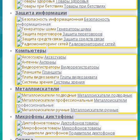
Товары здоровья
Товары при бетствиях
Защита информации
Безопасность
информационная
Генераторы шума
Защита переговоров
Защита средств связи
Радиомониторинг сетей
Компьютеры
Аксессуары
Антенны
Видеорегистраторы
Планшеты
Платы видеозахвата
Системы зрения
Металлоискатели
Металлоискатели подводные
Металлоискатели
профессиональные
Металлоискатели ручные
Микрофоны диктофоны
Диктофонов товары
Микрофонов товары
Подавители диктофонов
Оптика