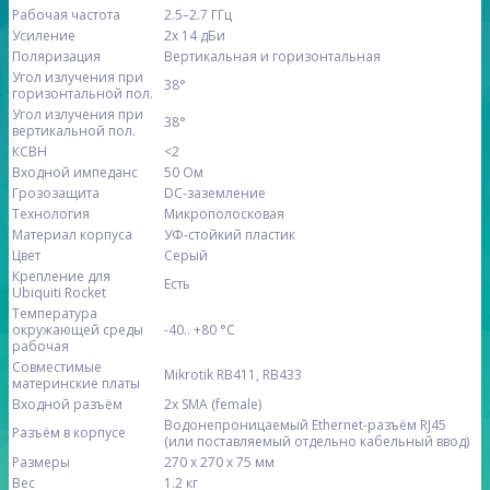
Рабочая частота
2.5–2.7 ГГц
Усиление
2x 14 дБи
Поляризация
Вертикальная и горизонтальная
Угол излучения при
38°
горизонтальной пол.
Угол излучения при
38°
вертикальной пол.
КСВН
<2
Входной импеданс
50 Ом
Грозозащита
DC-заземление
Технология
Микрополосковая
Материал корпуса
УФ-стойкий пластик
Цвет
Серый
Крепление для
Есть
Ubiquiti Rocket
Температура
окружающей среды
-40.. +80 °C
рабочая
Совместимые
Mikrotik RB411, RB433
материнские платы
Входной разъём
2x SMA (female)
Водонепроницаемый Ethernet-разъём RJ45
Разъём в корпусе
(или поставляемый отдельно кабельный ввод)
Размеры
270 x 270 x 75 мм
Вес
1.2 кг