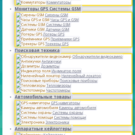
Коммутаторы
Мониторы GPS Системы GSM
Сирены GSM
Часы GPS и GSM
Системы GSM
Датчики GSM
Логеры GPS
Приёмники GPS
Трекеры GPS
Поисковая техника
Обнаружители видеокамер
Антижучки
Дозимтры
Индикатор поля
Ниленейный локатор
Поисковые приборы
Тепловизоры
Частотомеры
Автомобильные товары
GPS навигаторы
Камеры автомобиля
Системы охраны
Системы помощи
Электроника
Аппаратные кейлоггеры
Кейлоггеры