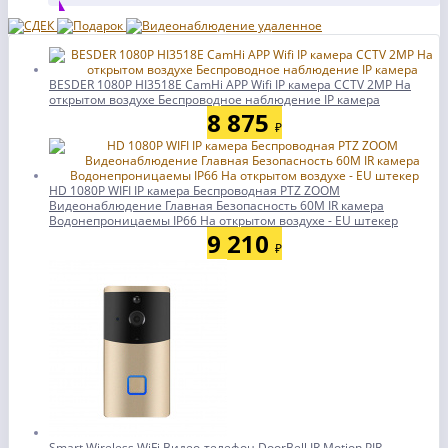
BESDER 1080P HI3518E CamHi APP Wifi IP камера CCTV 2MP На
открытом воздухе Беспроводное наблюдение IP камера
8 875
₽
HD 1080P WIFI IP камера Беспроводная PTZ ZOOM
Видеонаблюдение Главная Безопасность 60M IR камера
Водонепроницаемы IP66 На открытом воздухе - EU штекер
9 210
₽
Smart Wireless WiFi Видео-телефон DoorBell IR Motion PIR