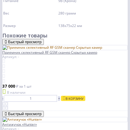
Питание
9B (Крона)
Вес
280 грамм
Размер
138х75х22 мм
Похожие товары
Быстрый просмотр
Приемник селективный RF GSM сканер Скрытых камер
Артикул: -
37 000
₽
за 1 шт
В наличии
-
+
В КОРЗИНУ
Быстрый просмотр
Антижучок «Hunter»
Артикул: -