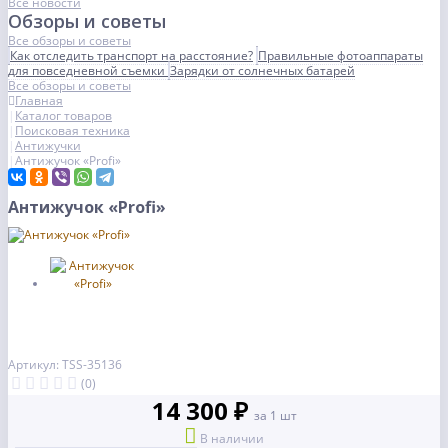
Все новости
Обзоры и советы
Все обзоры и советы
Как отследить транспорт на расстояние?
Правильные фотоаппараты
для повседневной съемки
Зарядки от солнечных батарей
Все обзоры и советы
Главная
Каталог товаров
Поисковая техника
Антижучки
Антижучок «Profi»
Антижучок «Profi»
Артикул: TSS-35136
(0)
14 300 ₽
за 1 шт
В наличии