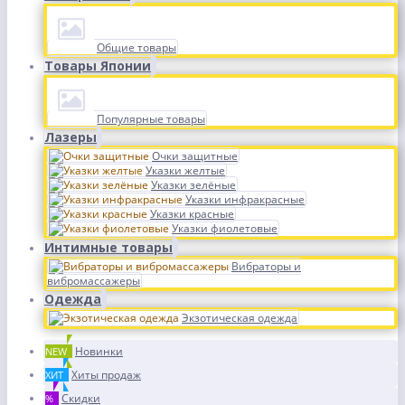
Общие товары
Товары Японии
Популярные товары
Лазеры
Очки защитные
Указки желтые
Указки зелёные
Указки инфракрасные
Указки красные
Указки фиолетовые
Интимные товары
Вибраторы и
вибромассажеры
Одежда
Экзотическая одежда
Новинки
NEW
Хиты продаж
ХИТ
Скидки
%