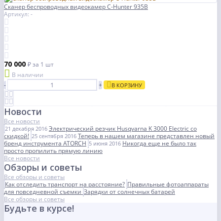
Cканер беспроводных видеокамер C-Hunter 935B
Артикул: -
70 000
₽
за 1 шт
В наличии
-
+
В КОРЗИНУ
Новости
Все новости
Электрический резчик Husqvarna K 3000 Electric со
21 декабря 2016
скидкой!
Теперь в нашем магазине представлен новый
25 сентября 2016
бренд инструмента ATORCH
Никогда еще не было так
5 июня 2016
просто пропилить прямую линию
Все новости
Обзоры и советы
Все обзоры и советы
Как отследить транспорт на расстояние?
Правильные фотоаппараты
для повседневной съемки
Зарядки от солнечных батарей
Все обзоры и советы
Будьте в курсе!