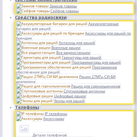
Замков товары
Сейфов товары
Средства радиосвязи
Аккумуляторные
батареи для раций
Аксессуары для раций по
брендам
Антенны для раций
Военные рации
Все радиостанции
Гарнитуры для раций
Программаторы для раций
Программное
обеспечение для раций
Рации 27МГц СИ-БИ
диапазона
Рации для горнолыжников
Спутниковые антенны
Цифровые рации
Чехлы для раций
Телефоны
IP телефоны
Аксессуары
Детали телефонов