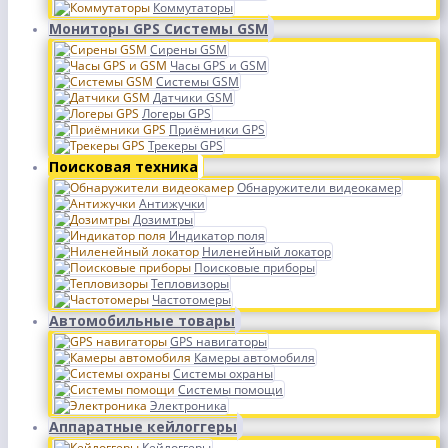
Коммутаторы
Мониторы GPS Системы GSM
Сирены GSM
Часы GPS и GSM
Системы GSM
Датчики GSM
Логеры GPS
Приёмники GPS
Трекеры GPS
Поисковая техника
Обнаружители видеокамер
Антижучки
Дозимтры
Индикатор поля
Ниленейный локатор
Поисковые приборы
Тепловизоры
Частотомеры
Автомобильные товары
GPS навигаторы
Камеры автомобиля
Системы охраны
Системы помощи
Электроника
Аппаратные кейлоггеры
Кейлоггеры