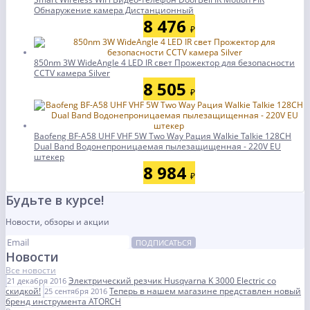
Обнаружение камера Дистанционный
8 476
₽
850nm 3W WideAngle 4 LED IR свет Прожектор для безопасности
CCTV камера Silver
8 505
₽
Baofeng BF-A58 UHF VHF 5W Two Way Рация Walkie Talkie 128CH
Dual Band Водонепроницаемая пылезащищенная - 220V EU
штекер
8 984
₽
Будьте в курсе!
Новости, обзоры и акции
ПОДПИСАТЬСЯ
Новости
Все новости
Электрический резчик Husqvarna K 3000 Electric со
21 декабря 2016
скидкой!
Теперь в нашем магазине представлен новый
25 сентября 2016
бренд инструмента ATORCH