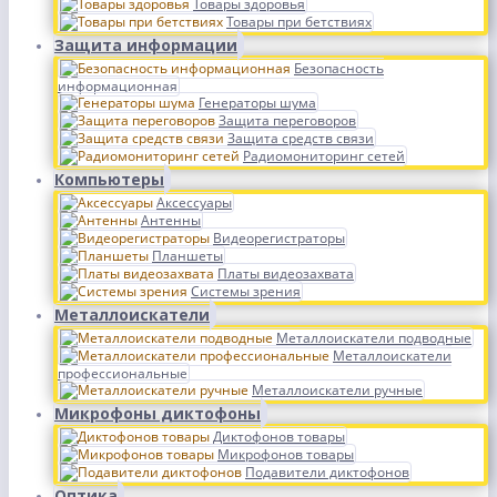
Товары здоровья
Товары при бетствиях
Защита информации
Безопасность
информационная
Генераторы шума
Защита переговоров
Защита средств связи
Радиомониторинг сетей
Компьютеры
Аксессуары
Антенны
Видеорегистраторы
Планшеты
Платы видеозахвата
Системы зрения
Металлоискатели
Металлоискатели подводные
Металлоискатели
профессиональные
Металлоискатели ручные
Микрофоны диктофоны
Диктофонов товары
Микрофонов товары
Подавители диктофонов
Оптика