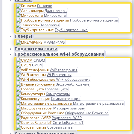
Бинокли
Дальномеры
Микроскопы
Приборы ночного видения
Телескопы
Трубы зрительные
Плееры
MP3/MP4/PS
Подавители связи
Профессиональное Wi-Fi оборудование
CWDM
GPON
VoIP телефония
Wi-Fi антенны
Wi-Fi оборудование
Видеонаблюдение
Грозозащита
Коммутаторы
Комплектующие
Магистральные радиомосты
Маршрутизаторы
Оборудование Powerline
Радиосвязь WISP
Сети LoRa для IoT
Сотовая связь
Системы биометрические