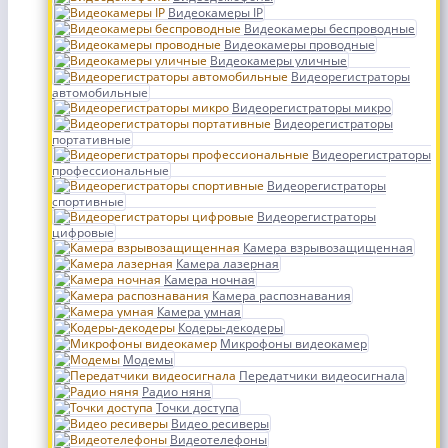
Видеокамеры IP
Видеокамеры беспроводные
Видеокамеры проводные
Видеокамеры уличные
Видеорегистраторы
автомобильные
Видеорегистраторы микро
Видеорегистраторы
портативные
Видеорегистраторы
профессиональные
Видеорегистраторы
спортивные
Видеорегистраторы
цифровые
Камера взрывозащищенная
Камера лазерная
Камера ночная
Камера распознавания
Камера умная
Кодеры-декодеры
Микрофоны видеокамер
Модемы
Передатчики видеосигнала
Радио няня
Точки доступа
Видео ресиверы
Видеотелефоны