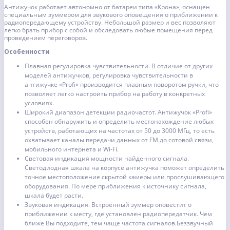
Антижучок работает автономно от батареи типа «Крона», оснащен
специальным зуммером для звукового оповещения о приближении к
радиопередающему устройству. Небольшой размер и вес позволяют
легко брать прибор с собой и обследовать любые помещения перед
проведением переговоров.
Особенности
Плавная регулировка чувствительности. В отличие от других
моделей антижучков, регулировка чувствительности в
антижучке «Profi» производится плавным поворотом ручки, что
позволяет легко настроить прибор на работу в конкретных
условиях.
Широкий диапазон детекции радиочастот. Антижучок «Profi»
способен обнаружить и определить местонахождение любых
устройств, работающих на частотах от 50 до 3000 МГц, то есть
охватывает каналы передачи данных от FM до сотовой связи,
мобильного интернета и Wi-Fi.
Световая индикация мощности найденного сигнала.
Светодиодная шкала на корпусе антижучка поможет определить
точное местоположение скрытой камеры или прослушивающего
оборудования. По мере приближения к источнику сигнала,
шкала будет расти.
Звуковая индикация. Встроенный зуммер оповестит о
приближении к месту, где установлен радиопередатчик. Чем
ближе Вы подходите, тем чаще частота сигналов.Беззвучный