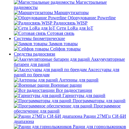
Магистральные
радиомосты
Маршрутизаторы
Оборудование Powerline
Радиосвязь WISP
Сети LoRa для IoT
Сотовая связь
Системы биометрические
Замков товары
Сейфов товары
Средства радиосвязи
Аккумуляторные
батареи для раций
Аксессуары для
раций по брендам
Антенны для раций
Военные рации
Все радиостанции
Гарнитуры для раций
Программаторы для раций
Программное
обеспечение для раций
Рации 27МГц СИ-БИ
диапазона
Рации для горнолыжников