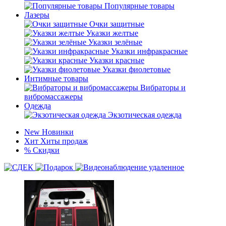
Популярные товары
Лазеры
Очки защитные
Указки желтые
Указки зелёные
Указки инфракрасные
Указки красные
Указки фиолетовые
Интимные товары
Вибраторы и
вибромассажеры
Одежда
Экзотическая одежда
New
Новинки
Хит
Хиты продаж
%
Скидки