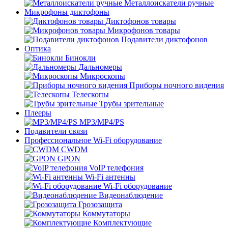
Металлоискатели ручные
Микрофоны диктофоны
Диктофонов товары
Микрофонов товары
Подавители диктофонов
Оптика
Бинокли
Дальномеры
Микроскопы
Приборы ночного видения
Телескопы
Трубы зрительные
Плееры
MP3/MP4/PS
Подавители связи
Профессиональное Wi-Fi оборудование
CWDM
GPON
VoIP телефония
Wi-Fi антенны
Wi-Fi оборудование
Видеонаблюдение
Грозозащита
Коммутаторы
Комплектующие