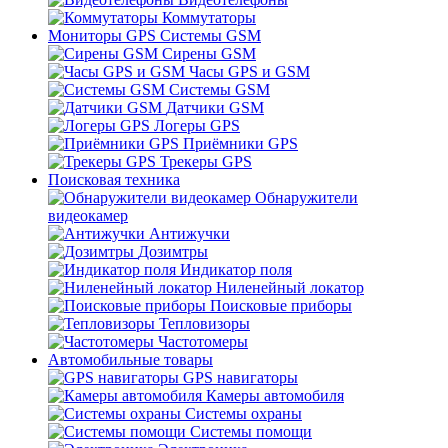
Коммутаторы
Мониторы GPS Системы GSM
Сирены GSM
Часы GPS и GSM
Системы GSM
Датчики GSM
Логеры GPS
Приёмники GPS
Трекеры GPS
Поисковая техника
Обнаружители
видеокамер
Антижучки
Дозимтры
Индикатор поля
Ниленейный локатор
Поисковые приборы
Тепловизоры
Частотомеры
Автомобильные товары
GPS навигаторы
Камеры автомобиля
Системы охраны
Системы помощи