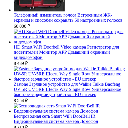
Телефонный изменитель голоса Встроенным ЖК-
экраном и способен сохранять 50 настроенных голосов
60 000
₽
HD Smart WiFi Doorbell Video камера Регистратор для
посетителей Монитор APP Домашний охранный
видеодомофон
8 489
₽
Zastone Зарядное устройство для Walkie Talkie Baofeng
UV-5R UV-5RE Шесть Way Single Row Универсальное
быстрое зарядное устройство - EU штекер
8 554
₽
Беспроводная сеть Smart WiFi DoorBell IR
Видеовизуальная система камера Домофон
8 210
₽