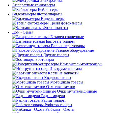
Электроника
Аппаратные кейлоггеры
Кейлоггеры
Видеокамеры Фотоаппараты
Видеокамеры
Трейл фотокамеры
Фотоаппараты
Дом - Семья
Батареи солнечные
Бытовые товары
Велосипеда товары
Газовое оборудование
Другие товары
Зоотовары
Измерители-контролеры
Инструменты сада
Картинг запчасти
Квадрокоптеры
Мотоцикла товары
Отмычки замков
Очки мультемидийные
Радио модели
Рации товары
Роботов товары
Рыбалка - Охота