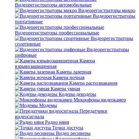
Видеорегистраторы автомобильные
Видеорегистраторы микро
Видеорегистраторы
портативные
Видеорегистраторы профессиональные
Видеорегистраторы
спортивные
Видеорегистраторы
цифровые
Камера
взрывозащищенная
Камера лазерная
Камера ночная
Камера распознавания
Камера умная
Кодеры-декодеры
Микрофоны видеокамер
Модемы
Передатчики
видеосигнала
Радио няня
Точки доступа
Видео ресиверы
Видеотелефоны