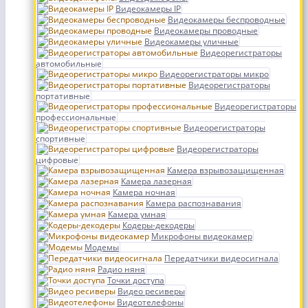
Видеокамеры IP
Видеокамеры беспроводные
Видеокамеры проводные
Видеокамеры уличные
Видеорегистраторы
автомобильные
Видеорегистраторы микро
Видеорегистраторы
портативные
Видеорегистраторы
профессиональные
Видеорегистраторы
спортивные
Видеорегистраторы
цифровые
Камера взрывозащищенная
Камера лазерная
Камера ночная
Камера распознавания
Камера умная
Кодеры-декодеры
Микрофоны видеокамер
Модемы
Передатчики видеосигнала
Радио няня
Точки доступа
Видео ресиверы
Видеотелефоны