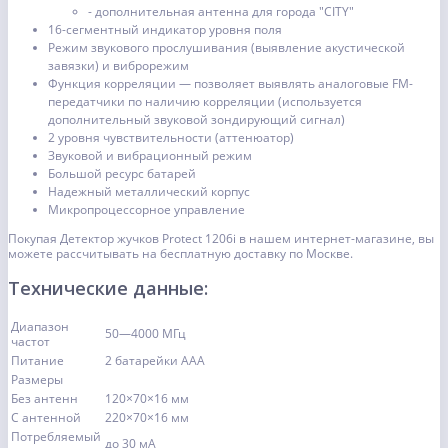
- дополнительная антенна для города "CITY"
16-сегментный индикатор уровня поля
Режим звукового прослушивания (выявление акустической
завязки) и виброрежим
Функция корреляции — позволяет выявлять аналоговые FM-
передатчики по наличию корреляции (используется
дополнительный звуковой зондирующий сигнал)
2 уровня чувствительности (аттенюатор)
Звуковой и вибрационный режим
Большой ресурс батарей
Надежный металлический корпус
Микропроцессорное управление
Покупая Детектор жучков Protect 1206i в нашем интернет-магазине, вы
можете рассчитывать на бесплатную доставку по Москве.
Технические данные:
Диапазон
50—4000 МГц
частот
Питание
2 батарейки ААА
Размеры
Без антенн
120×70×16 мм
С антенной
220×70×16 мм
Потребляемый
до 30 мА