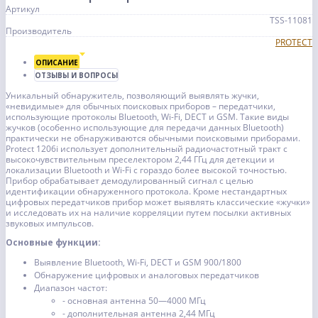
Артикул
TSS-11081
Производитель
PROTECT
ОПИСАНИЕ
ОТЗЫВЫ И ВОПРОСЫ
Уникальный обнаружитель, позволяющий выявлять жучки,
«невидимые» для обычных поисковых приборов – передатчики,
использующие протоколы Bluetooth, Wi-Fi, DECT и GSM. Такие виды
жучков (особенно использующие для передачи данных Bluetooth)
практически не обнаруживаются обычными поисковыми приборами.
Protect 1206i использует дополнительный радиочастотный тракт с
высокочувствительным преселектором 2,44 ГГц для детекции и
локализации Bluetooth и Wi-Fi с гораздо более высокой точностью.
Прибор обрабатывает демодулированный сигнал с целью
идентификации обнаруженного протокола. Кроме нестандартных
цифровых передатчиков прибор может выявлять классические «жучки»
и исследовать их на наличие корреляции путем посылки активных
звуковых импульсов.
Основные функции:
Выявление Bluetooth, Wi-Fi, DECT и GSM 900/1800
Обнаружение цифровых и аналоговых передатчиков
Диапазон частот:
- основная антенна 50—4000 МГц
- дополнительная антенна 2,44 МГц