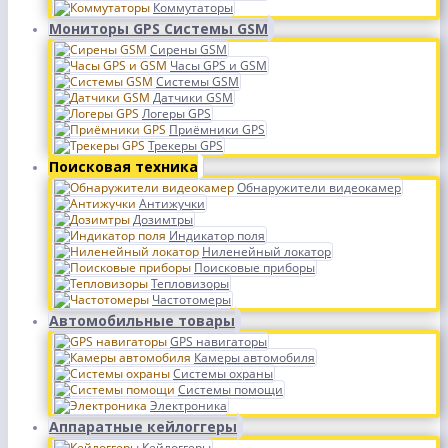
Коммутаторы
Мониторы GPS Системы GSM
Сирены GSM
Часы GPS и GSM
Системы GSM
Датчики GSM
Логеры GPS
Приёмники GPS
Трекеры GPS
Поисковая техника
Обнаружители видеокамер
Антижучки
Дозимтры
Индикатор поля
Ниленейный локатор
Поисковые приборы
Тепловизоры
Частотомеры
Автомобильные товары
GPS навигаторы
Камеры автомобиля
Системы охраны
Системы помощи
Электроника
Аппаратные кейлоггеры
Кейлоггеры