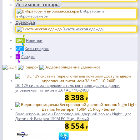
Интимные товары
Вибраторы и
вибромассажеры
Одежда
Экзотическая одежда
Новинки
NEW
Хиты продаж
ХИТ
Скидки
%
DC 12V система переключатель контроля доступа двери
управления питанием 3A / AC 110-240В
8 398
₽
Водонепроницаемы Беспроводной дверной звонок Night Light
Датчик № Батарея 150M ЕС Plug - Белый
8 554
₽