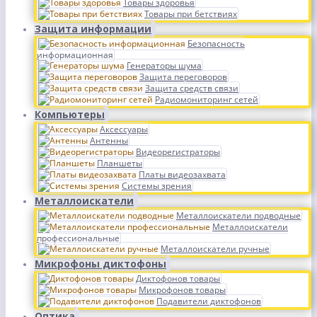
Товары здоровья
Товары при бетствиях
Защита информации
Безопасность
информационная
Генераторы шума
Защита переговоров
Защита средств связи
Радиомониторинг сетей
Компьютеры
Аксессуары
Антенны
Видеорегистраторы
Планшеты
Платы видеозахвата
Системы зрения
Металлоискатели
Металлоискатели подводные
Металлоискатели
профессиональные
Металлоискатели ручные
Микрофоны диктофоны
Диктофонов товары
Микрофонов товары
Подавители диктофонов
Оптика