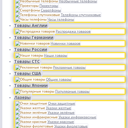
Необычные телефоны
Проекторы
Смартфоны
Телефоны спутниковые
Часы телефоны
Товары Англии
Распродажа товаров
Товары Германии
Новинки товаров
Товары России
Наши товары
Товары СТС
Рекламные товары
Товары США
Общие товары
Товары Японии
Популярные товары
Лазеры
Очки защитные
Указки желтые
Указки зелёные
Указки инфракрасные
Указки красные
Указки фиолетовые