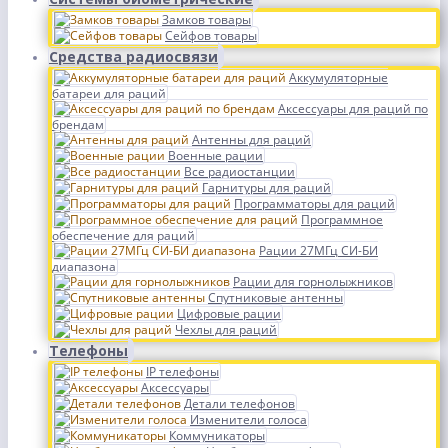
Замков товары
Сейфов товары
Средства радиосвязи
Аккумуляторные
батареи для раций
Аксессуары для раций по
брендам
Антенны для раций
Военные рации
Все радиостанции
Гарнитуры для раций
Программаторы для раций
Программное
обеспечение для раций
Рации 27МГц СИ-БИ
диапазона
Рации для горнолыжников
Спутниковые антенны
Цифровые рации
Чехлы для раций
Телефоны
IP телефоны
Аксессуары
Детали телефонов
Изменители голоса
Коммуникаторы