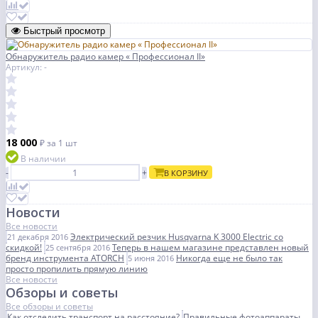
Быстрый просмотр
Обнаружитель радио камер « Профессионал II»
Артикул: -
18 000
₽
за 1 шт
В наличии
-
+
В КОРЗИНУ
Новости
Все новости
Электрический резчик Husqvarna K 3000 Electric со
21 декабря 2016
скидкой!
Теперь в нашем магазине представлен новый
25 сентября 2016
бренд инструмента ATORCH
Никогда еще не было так
5 июня 2016
просто пропилить прямую линию
Все новости
Обзоры и советы
Все обзоры и советы
Как отследить транспорт на расстояние?
Правильные фотоаппараты