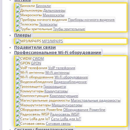
Бинокли
Дальномеры
Микроскопы
Приборы ночного видения
Телескопы
Трубы зрительные
Плееры
MP3/MP4/PS
Подавители связи
Профессиональное Wi-Fi оборудование
CWDM
GPON
VoIP телефония
Wi-Fi антенны
Wi-Fi оборудование
Видеонаблюдение
Грозозащита
Коммутаторы
Комплектующие
Магистральные радиомосты
Маршрутизаторы
Оборудование Powerline
Радиосвязь WISP
Сети LoRa для IoT
Сотовая связь
Системы биометрические