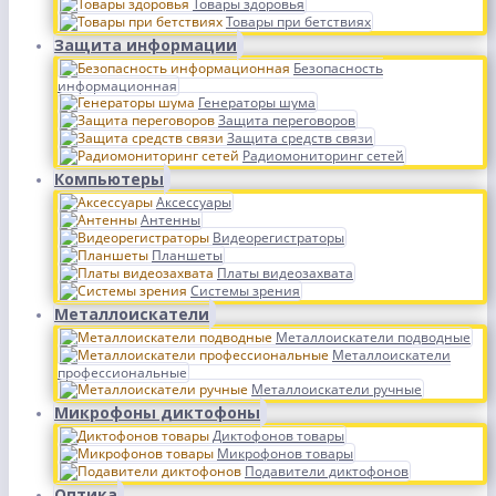
Товары здоровья
Товары при бетствиях
Защита информации
Безопасность
информационная
Генераторы шума
Защита переговоров
Защита средств связи
Радиомониторинг сетей
Компьютеры
Аксессуары
Антенны
Видеорегистраторы
Планшеты
Платы видеозахвата
Системы зрения
Металлоискатели
Металлоискатели подводные
Металлоискатели
профессиональные
Металлоискатели ручные
Микрофоны диктофоны
Диктофонов товары
Микрофонов товары
Подавители диктофонов
Оптика