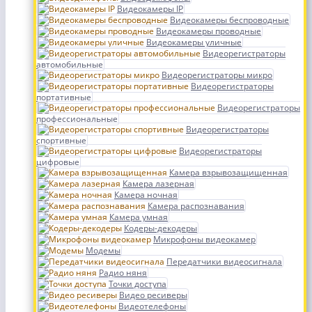
Видеокамеры IP
Видеокамеры беспроводные
Видеокамеры проводные
Видеокамеры уличные
Видеорегистраторы
автомобильные
Видеорегистраторы микро
Видеорегистраторы
портативные
Видеорегистраторы
профессиональные
Видеорегистраторы
спортивные
Видеорегистраторы
цифровые
Камера взрывозащищенная
Камера лазерная
Камера ночная
Камера распознавания
Камера умная
Кодеры-декодеры
Микрофоны видеокамер
Модемы
Передатчики видеосигнала
Радио няня
Точки доступа
Видео ресиверы
Видеотелефоны