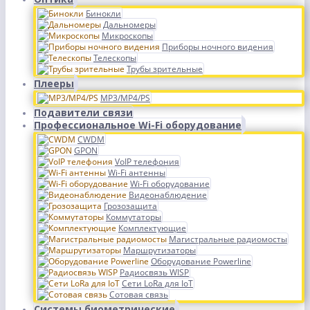
Бинокли
Дальномеры
Микроскопы
Приборы ночного видения
Телескопы
Трубы зрительные
Плееры
MP3/MP4/PS
Подавители связи
Профессиональное Wi-Fi оборудование
CWDM
GPON
VoIP телефония
Wi-Fi антенны
Wi-Fi оборудование
Видеонаблюдение
Грозозащита
Коммутаторы
Комплектующие
Магистральные радиомосты
Маршрутизаторы
Оборудование Powerline
Радиосвязь WISP
Сети LoRa для IoT
Сотовая связь
Системы биометрические