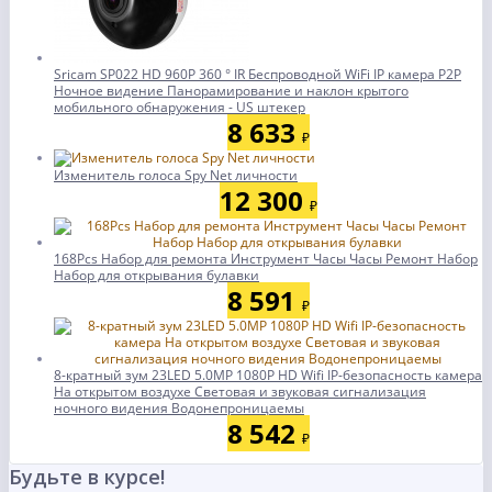
Sricam SP022 HD 960P 360 ° IR Беспроводной WiFi IP камера P2P
Ночное видение Панорамирование и наклон крытого
мобильного обнаружения - US штекер
8 633
₽
Изменитель голоса Spy Net личности
12 300
₽
168Pcs Набор для ремонта Инструмент Часы Часы Ремонт Набор
Набор для открывания булавки
8 591
₽
8-кратный зум 23LED 5.0MP 1080P HD Wifi IP-безопасность камера
На открытом воздухе Световая и звуковая сигнализация
ночного видения Водонепроницаемы
8 542
₽
Будьте в курсе!