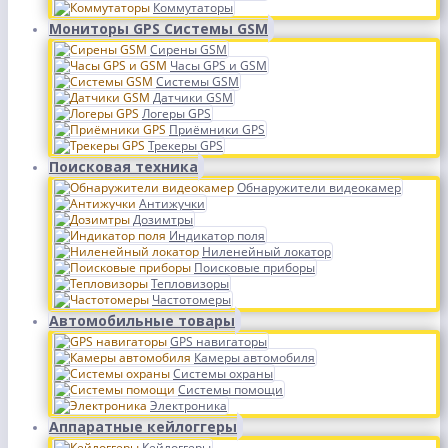
Коммутаторы
Мониторы GPS Системы GSM
Сирены GSM
Часы GPS и GSM
Системы GSM
Датчики GSM
Логеры GPS
Приёмники GPS
Трекеры GPS
Поисковая техника
Обнаружители видеокамер
Антижучки
Дозимтры
Индикатор поля
Ниленейный локатор
Поисковые приборы
Тепловизоры
Частотомеры
Автомобильные товары
GPS навигаторы
Камеры автомобиля
Системы охраны
Системы помощи
Электроника
Аппаратные кейлоггеры
Кейлоггеры