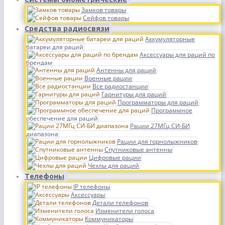
Замков товары
Сейфов товары
Средства радиосвязи
Аккумуляторные
батареи для раций
Аксессуары для раций по
брендам
Антенны для раций
Военные рации
Все радиостанции
Гарнитуры для раций
Программаторы для раций
Программное
обеспечение для раций
Рации 27МГц СИ-БИ
диапазона
Рации для горнолыжников
Спутниковые антенны
Цифровые рации
Чехлы для раций
Телефоны
IP телефоны
Аксессуары
Детали телефонов
Изменители голоса
Коммуникаторы