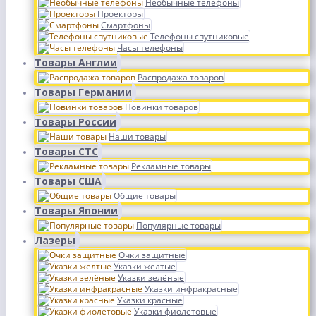
Необычные телефоны
Проекторы
Смартфоны
Телефоны спутниковые
Часы телефоны
Товары Англии
Распродажа товаров
Товары Германии
Новинки товаров
Товары России
Наши товары
Товары СТС
Рекламные товары
Товары США
Общие товары
Товары Японии
Популярные товары
Лазеры
Очки защитные
Указки желтые
Указки зелёные
Указки инфракрасные
Указки красные
Указки фиолетовые