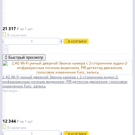
21 317
₽
за 1 шт
В наличии
-
+
В КОРЗИНУ
Быстрый просмотр
2,4G Wi-Fi умный дверной Звонок камера с 2-сторонним аудио-2-
инфракрасным ночным видением, PIR детектор движения, голосовое
изменение Func, запись
Артикул: -
12 344
₽
за 1 шт
В наличии
-
+
В КОРЗИНУ