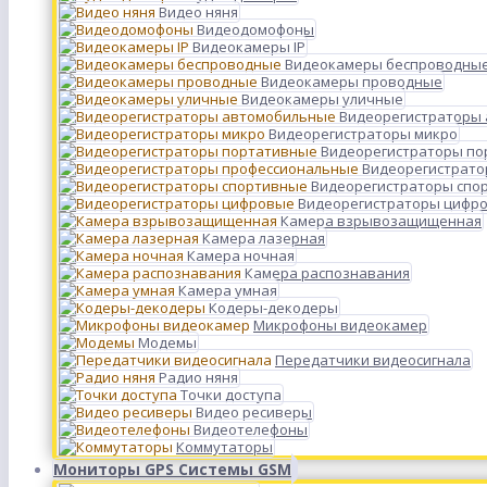
Видео няня
Видеодомофоны
Видеокамеры IP
Видеокамеры беспроводны
Видеокамеры проводные
Видеокамеры уличные
Видеорегистраторы
Видеорегистраторы микро
Видеорегистраторы п
Видеорегистрато
Видеорегистраторы спо
Видеорегистраторы цифр
Камера взрывозащищенная
Камера лазерная
Камера ночная
Камера распознавания
Камера умная
Кодеры-декодеры
Микрофоны видеокамер
Модемы
Передатчики видеосигнала
Радио няня
Точки доступа
Видео ресиверы
Видеотелефоны
Коммутаторы
Мониторы GPS Системы GSM