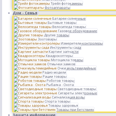
Трейл фотокамеры
Фотоаппараты
Дом - Семья
Батареи солнечные
Бытовые товары
Велосипеда товары
Газовое оборудование
Другие товары
Зоотовары
Измерители-контролеры
Инструменты сада
Картинг запчасти
Квадрокоптеры
Мотоцикла товары
Отмычки замков
Очки мультемидийные
Радио модели
Рации товары
Роботов товары
Рыбалка - Охота
Светодиодные товары
Сигареты электронные
Сигнализация воды
Спорта товары
Товары здоровья
Товары при бетствиях
Защита информации