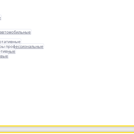
е
 автомобильные
ортативные
ры профессиональные
ртивные
овые