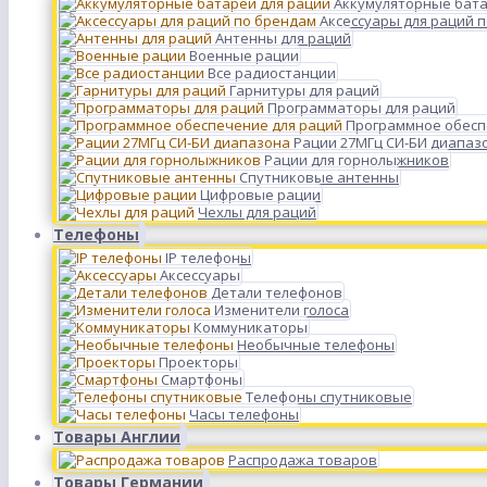
Аккумуляторные бата
Аксессуары для раций 
Антенны для раций
Военные рации
Все радиостанции
Гарнитуры для раций
Программаторы для раций
Программное обесп
Рации 27МГц СИ-БИ диапаз
Рации для горнолыжников
Спутниковые антенны
Цифровые рации
Чехлы для раций
Телефоны
IP телефоны
Аксессуары
Детали телефонов
Изменители голоса
Коммуникаторы
Необычные телефоны
Проекторы
Смартфоны
Телефоны спутниковые
Часы телефоны
Товары Англии
Распродажа товаров
Товары Германии