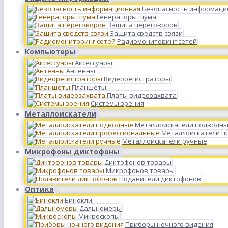
Безопасность информаци
Генераторы шума
Защита переговоров
Защита средств связи
Радиомониторинг сетей
Компьютеры
Аксессуары
Антенны
Видеорегистраторы
Планшеты
Платы видеозахвата
Системы зрения
Металлоискатели
Металлоискатели подводн
Металлоискатели п
Металлоискатели ручные
Микрофоны диктофоны
Диктофонов товары
Микрофонов товары
Подавители диктофонов
Оптика
Бинокли
Дальномеры
Микроскопы
Приборы ночного видения