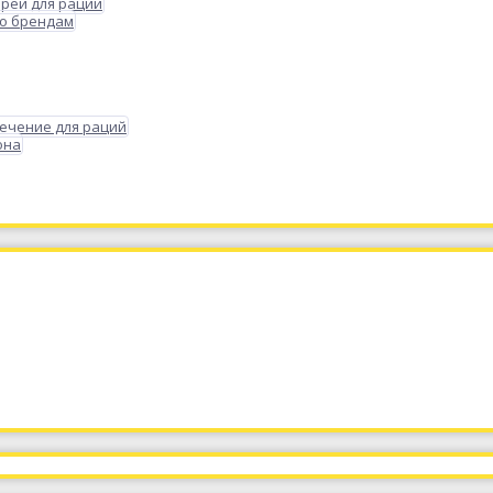
реи для раций
по брендам
ечение для раций
она