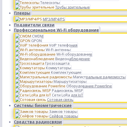
Телескопы
Трубы зрительные
Плееры
MP3/MP4/PS
Подавители связи
Профессиональное Wi-Fi оборудование
CWDM
GPON
VoIP телефония
Wi-Fi антенны
Wi-Fi оборудование
Видеонаблюдение
Грозозащита
Коммутаторы
Комплектующие
Магистральные радиомосты
Маршрутизаторы
Оборудование Powerline
Радиосвязь WISP
Сети LoRa для IoT
Сотовая связь
Системы биометрические
Замков товары
Сейфов товары
Средства радиосвязи