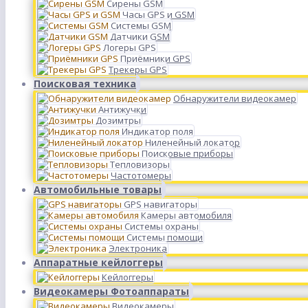
Сирены GSM
Часы GPS и GSM
Системы GSM
Датчики GSM
Логеры GPS
Приёмники GPS
Трекеры GPS
Поисковая техника
Обнаружители видеокамер
Антижучки
Дозимтры
Индикатор поля
Ниленейный локатор
Поисковые приборы
Тепловизоры
Частотомеры
Автомобильные товары
GPS навигаторы
Камеры автомобиля
Системы охраны
Системы помощи
Электроника
Аппаратные кейлоггеры
Кейлоггеры
Видеокамеры Фотоаппараты
Видеокамеры