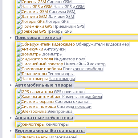
Сирены GSM
Часы GPS и GSM
Системы GSM
Датчики GSM
Логеры GPS
Приёмники GPS
Трекеры GPS
Поисковая техника
Обнаружители видеокамер
Антижучки
Дозимтры
Индикатор поля
Ниленейный локатор
Поисковые приборы
Тепловизоры
Частотомеры
Автомобильные товары
GPS навигаторы
Камеры автомобиля
Системы охраны
Системы помощи
Электроника
Аппаратные кейлоггеры
Кейлоггеры
Видеокамеры Фотоаппараты
Видеокамеры