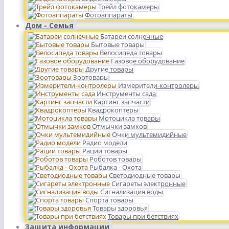
Трейл фотокамеры
Фотоаппараты
Дом - Семья
Батареи солнечные
Бытовые товары
Велосипеда товары
Газовое оборудование
Другие товары
Зоотовары
Измерители-контролеры
Инструменты сада
Картинг запчасти
Квадрокоптеры
Мотоцикла товары
Отмычки замков
Очки мультемидийные
Радио модели
Рации товары
Роботов товары
Рыбалка - Охота
Светодиодные товары
Сигареты электронные
Сигнализация воды
Спорта товары
Товары здоровья
Товары при бетствиях
Защита информации