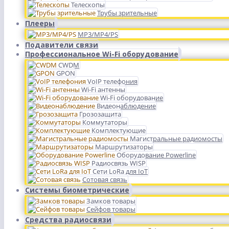
Телескопы
Трубы зрительные
Плееры
MP3/MP4/PS
Подавители связи
Профессиональное Wi-Fi оборудование
CWDM
GPON
VoIP телефония
Wi-Fi антенны
Wi-Fi оборудование
Видеонаблюдение
Грозозащита
Коммутаторы
Комплектующие
Магистральные радиомосты
Маршрутизаторы
Оборудование Powerline
Радиосвязь WISP
Сети LoRa для IoT
Сотовая связь
Системы биометрические
Замков товары
Сейфов товары
Средства радиосвязи