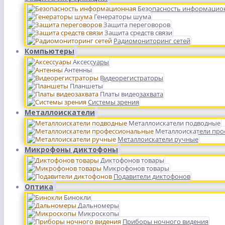
Безопасность информацио
Генераторы шума
Защита переговоров
Защита средств связи
Радиомониторинг сетей
Компьютеры
Аксессуары
Антенны
Видеорегистраторы
Планшеты
Платы видеозахвата
Системы зрения
Металлоискатели
Металлоискатели подводные
Металлоискатели пр
Металлоискатели ручные
Микрофоны диктофоны
Диктофонов товары
Микрофонов товары
Подавители диктофонов
Оптика
Бинокли
Дальномеры
Микроскопы
Приборы ночного видения