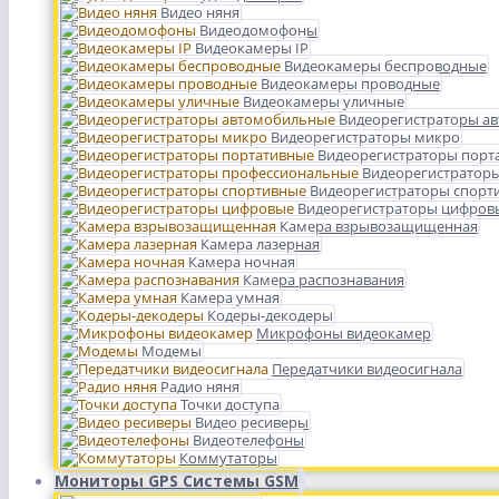
Видео няня
Видеодомофоны
Видеокамеры IP
Видеокамеры беспроводные
Видеокамеры проводные
Видеокамеры уличные
Видеорегистраторы а
Видеорегистраторы микро
Видеорегистраторы порт
Видеорегистратор
Видеорегистраторы спорт
Видеорегистраторы цифров
Камера взрывозащищенная
Камера лазерная
Камера ночная
Камера распознавания
Камера умная
Кодеры-декодеры
Микрофоны видеокамер
Модемы
Передатчики видеосигнала
Радио няня
Точки доступа
Видео ресиверы
Видеотелефоны
Коммутаторы
Мониторы GPS Системы GSM