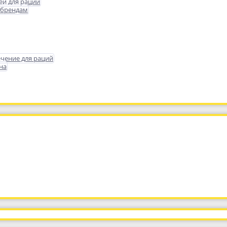
еи для раций
 брендам
чение для раций
на