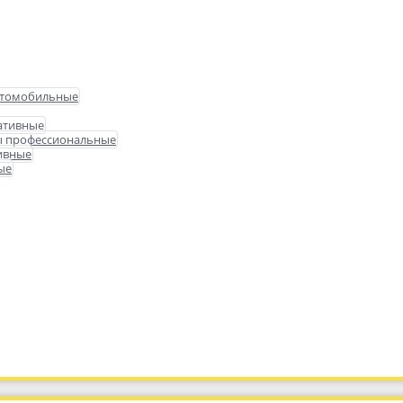
втомобильные
ативные
ы профессиональные
ивные
ые