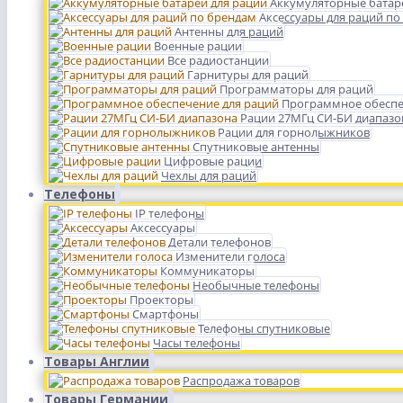
Аккумуляторные батар
Аксессуары для раций по
Антенны для раций
Военные рации
Все радиостанции
Гарнитуры для раций
Программаторы для раций
Программное обеспе
Рации 27МГц СИ-БИ диапазо
Рации для горнолыжников
Спутниковые антенны
Цифровые рации
Чехлы для раций
Телефоны
IP телефоны
Аксессуары
Детали телефонов
Изменители голоса
Коммуникаторы
Необычные телефоны
Проекторы
Смартфоны
Телефоны спутниковые
Часы телефоны
Товары Англии
Распродажа товаров
Товары Германии