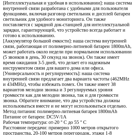
[Интеллектуальная и удобная в использовании]: наша система
внутренней связи разработана с удобными для пользователя
функциями, включая разговор светильник и дисплей батареи
светильник для удобного мониторинга. Он также
поставляется с зарядной док-станцией для интеллектуальной
зарядки, гарантирующей, что устройство всегда работает и
готово к использованию.
[Аккумулятор большой емкости]: наша система внутренней
связи, работающая от полимерно-литиевой батареи 1800mAh,
может работать около недели при нормальном использовании
(5 звонков в день, 30 секунд на звонок). Он также имеет
время ожидания 3-5 дней, что делает его надежным
инструментом связи для вашего дома или офиса.
[Универсальность и регулируемость]: наша система
внутренней связи предлагает два варианта частоты (462MHz
и 434MHz), чтобы избежать помех. Он также имеет 38
вариантов мелодии звонка и 3 регулируемых уровня
громкости как для мелодии звонка, так и для громкости
звонка. Обратите внимание, что два устройства должны
использоваться вместе и не могут использоваться отдельно.
Метод питания: полимерно-литиевая батарея 1800mAh
Питание от батареи: DC5V/1A
Рабочая температура: от-20 ° C до 55 ° C
Расстояние передачи: примерно 1000 метров открытого
пространства, 20-100 метров перегородок, этажи 1-8