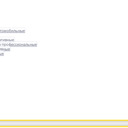
втомобильные
ативные
ы профессиональные
ивные
ые