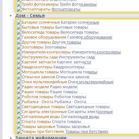
Трейл фотокамеры
Фотоаппараты
Дом - Семья
Батареи солнечные
Бытовые товары
Велосипеда товары
Газовое оборудование
Другие товары
Зоотовары
Измерители-контролеры
Инструменты сада
Картинг запчасти
Квадрокоптеры
Мотоцикла товары
Отмычки замков
Очки мультемидийные
Радио модели
Рации товары
Роботов товары
Рыбалка - Охота
Светодиодные товары
Сигареты электронные
Сигнализация воды
Спорта товары
Товары здоровья
Товары при бетствиях
Защита информации