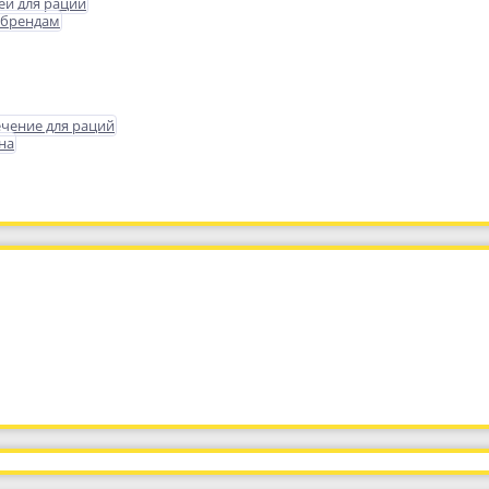
еи для раций
 брендам
чение для раций
на