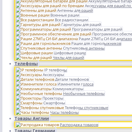
Аккумуляторные батар
Аксессуары для раций по
Антенны для раций
Военные рации
Все радиостанции
Гарнитуры для раций
Программаторы для раций
Программное обеспе
Рации 27МГц СИ-БИ диапазо
Рации для горнолыжников
Спутниковые антенны
Цифровые рации
Чехлы для раций
Телефоны
IP телефоны
Аксессуары
Детали телефонов
Изменители голоса
Коммуникаторы
Необычные телефоны
Проекторы
Смартфоны
Телефоны спутниковые
Часы телефоны
Товары Англии
Распродажа товаров
Товары Германии