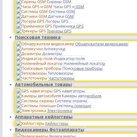
Сирены GSM
Часы GPS и GSM
Системы GSM
Датчики GSM
Логеры GPS
Приёмники GPS
Трекеры GPS
Поисковая техника
Обнаружители видеокамер
Антижучки
Дозимтры
Индикатор поля
Ниленейный локатор
Поисковые приборы
Тепловизоры
Частотомеры
Автомобильные товары
GPS навигаторы
Камеры автомобиля
Системы охраны
Системы помощи
Электроника
Аппаратные кейлоггеры
Кейлоггеры
Видеокамеры Фотоаппараты
Видеокамеры