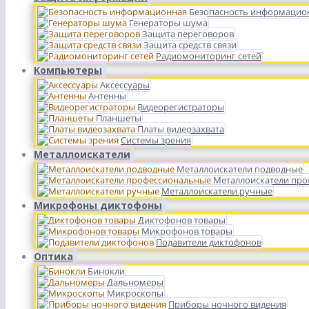
Безопасность информацио
Генераторы шума
Защита переговоров
Защита средств связи
Радиомониторинг сетей
Компьютеры
Аксессуары
Антенны
Видеорегистраторы
Планшеты
Платы видеозахвата
Системы зрения
Металлоискатели
Металлоискатели подводные
Металлоискатели пр
Металлоискатели ручные
Микрофоны диктофоны
Диктофонов товары
Микрофонов товары
Подавители диктофонов
Оптика
Бинокли
Дальномеры
Микроскопы
Приборы ночного видения