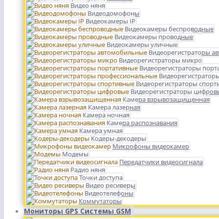
Видео няня
Видеодомофоны
Видеокамеры IP
Видеокамеры беспроводные
Видеокамеры проводные
Видеокамеры уличные
Видеорегистраторы а
Видеорегистраторы микро
Видеорегистраторы порт
Видеорегистратор
Видеорегистраторы спорт
Видеорегистраторы цифров
Камера взрывозащищенная
Камера лазерная
Камера ночная
Камера распознавания
Камера умная
Кодеры-декодеры
Микрофоны видеокамер
Модемы
Передатчики видеосигнала
Радио няня
Точки доступа
Видео ресиверы
Видеотелефоны
Коммутаторы
Мониторы GPS Системы GSM