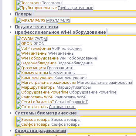
Телескопы
Трубы зрительные
Плееры
MP3/MP4/PS
Подавители связи
Профессиональное Wi-Fi оборудование
CWDM
GPON
VoIP телефония
Wi-Fi антенны
Wi-Fi оборудование
Видеонаблюдение
Грозозащита
Коммутаторы
Комплектующие
Магистральные радиомосты
Маршрутизаторы
Оборудование Powerline
Радиосвязь WISP
Сети LoRa для IoT
Сотовая связь
Системы биометрические
Замков товары
Сейфов товары
Средства радиосвязи