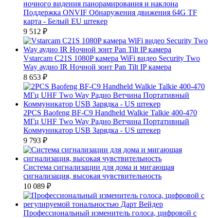
ночного видения панорамирования и наклона
Поддержка ONVIF Обнаружения движения 64G TF
карта - Белый EU штекер
9 512
₽
Vstarcam C21S 1080P камера WiFi видео Security Two
Way аудио IR Ночной зонт Pan Tilt IP камера
8 653
₽
2PCS Baofeng BF-C9 Handheld Walkie Talkie 400-470
МГц UHF Two Way Радио Ветчина Портативный
Коммуникатор USB Зарядка - US штекер
9 793
₽
Система сигнализации для дома и мигающая
сигнализация, высокая чувствительность
10 089
₽
Профессиональный изменитель голоса, цифровой с