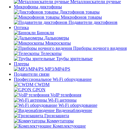
Металлоискатели ручные
Микрофоны диктофоны
Диктофонов товары
Микрофонов товары
Подавители диктофонов
Оптика
Бинокли
Дальномеры
Микроскопы
Приборы ночного видения
Телескопы
Трубы зрительные
Плееры
MP3/MP4/PS
Подавители связи
Профессиональное Wi-Fi оборудование
CWDM
GPON
VoIP телефония
Wi-Fi антенны
Wi-Fi оборудование
Видеонаблюдение
Грозозащита
Коммутаторы
Комплектующие