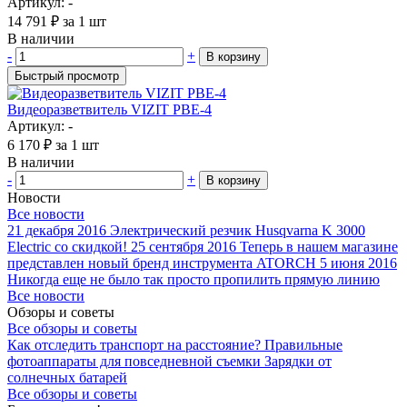
Артикул: -
14 791
₽
за 1 шт
В наличии
-
+
В корзину
Быстрый просмотр
Видеоразветвитель VIZIT РВЕ-4
Артикул: -
6 170
₽
за 1 шт
В наличии
-
+
В корзину
Новости
Все новости
21 декабря 2016
Электрический резчик Husqvarna K 3000
Electric со скидкой!
25 сентября 2016
Теперь в нашем магазине
представлен новый бренд инструмента ATORCH
5 июня 2016
Никогда еще не было так просто пропилить прямую линию
Все новости
Обзоры и советы
Все обзоры и советы
Как отследить транспорт на расстояние?
Правильные
фотоаппараты для повседневной съемки
Зарядки от
солнечных батарей
Все обзоры и советы