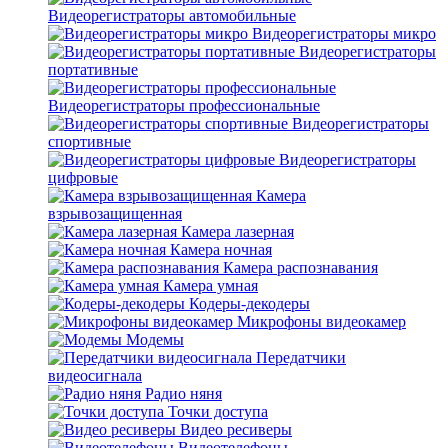
Видеорегистраторы автомобильные
Видеорегистраторы микро
Видеорегистраторы
портативные
Видеорегистраторы профессиональные
Видеорегистраторы
спортивные
Видеорегистраторы
цифровые
Камера
взрывозащищенная
Камера лазерная
Камера ночная
Камера распознавания
Камера умная
Кодеры-декодеры
Микрофоны видеокамер
Модемы
Передатчики
видеосигнала
Радио няня
Точки доступа
Видео ресиверы
Видеотелефоны