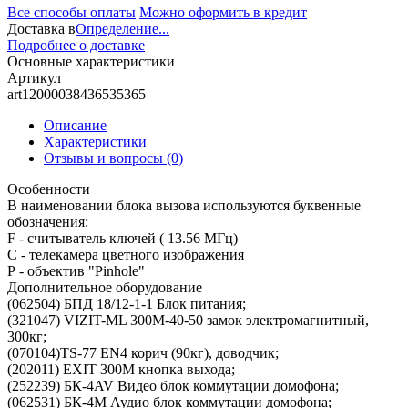
Все способы оплаты
Можно оформить в кредит
Доставка в
Определение...
Подробнее о доставке
Основные характеристики
Артикул
art12000038436535365
Описание
Характеристики
Отзывы и вопросы
(0)
Особенности
В наименовании блока вызова используются буквенные
обозначения:
F - считыватель ключей ( 13.56 МГц)
C - телекамера цветного изображения
Р - объектив "Pinhole"
Дополнительное оборудование
(062504) БПД 18/12-1-1 Блок питания;
(321047) VIZIT-ML 300М-40-50 замок электромагнитный,
300кг;
(070104)TS-77 EN4 корич (90кг), доводчик;
(202011) EXIT 300М кнопка выхода;
(252239) БК-4AV Видео блок коммутации домофона;
(062531) БК-4М Аудио блок коммутации домофона;