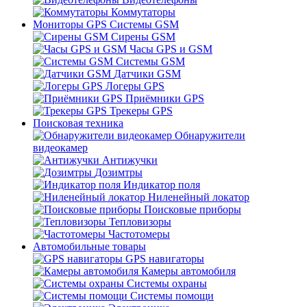
Коммутаторы
Мониторы GPS Системы GSM
Сирены GSM
Часы GPS и GSM
Системы GSM
Датчики GSM
Логеры GPS
Приёмники GPS
Трекеры GPS
Поисковая техника
Обнаружители
видеокамер
Антижучки
Дозимтры
Индикатор поля
Ниленейный локатор
Поисковые приборы
Тепловизоры
Частотомеры
Автомобильные товары
GPS навигаторы
Камеры автомобиля
Системы охраны
Системы помощи