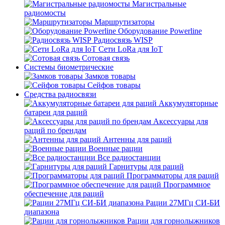
Магистральные
радиомосты
Маршрутизаторы
Оборудование Powerline
Радиосвязь WISP
Сети LoRa для IoT
Сотовая связь
Системы биометрические
Замков товары
Сейфов товары
Средства радиосвязи
Аккумуляторные
батареи для раций
Аксессуары для
раций по брендам
Антенны для раций
Военные рации
Все радиостанции
Гарнитуры для раций
Программаторы для раций
Программное
обеспечение для раций
Рации 27МГц СИ-БИ
диапазона
Рации для горнолыжников