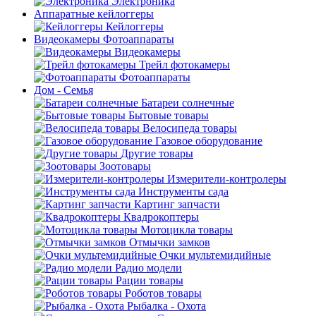
Электроника
Аппаратные кейлоггеры
Кейлоггеры
Видеокамеры Фотоаппараты
Видеокамеры
Трейл фотокамеры
Фотоаппараты
Дом - Семья
Батареи солнечные
Бытовые товары
Велосипеда товары
Газовое оборудование
Другие товары
Зоотовары
Измерители-контролеры
Инструменты сада
Картинг запчасти
Квадрокоптеры
Мотоцикла товары
Отмычки замков
Очки мультемидийные
Радио модели
Рации товары
Роботов товары
Рыбалка - Охота