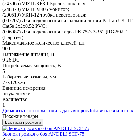
(243066) VIZIT-RF3.1 Брелок proximity
(248370) VIZIT-M405 монитор;
(200519) УКП-12 трубка переговорная;
(007207) Для подключения сигнальной линии ParLan U/UTP
Cat5e 2х2х0,52 PVC;
(006087) Для подключения видео РК 75-3,7-351 (RG-59/U)
(Паритет).
Максимальное количество ключей, шт
960
Напряжение питания, В
9 26 DC
Потребляемая мощность, Вт
5
Габаритные размеры, мм
77х179х36
Единица измерения
штука/штуки
Количество
1
Добавить свой отзыв или задать вопрос
Добавить свой отзыв
Похожие товары
Быстрый просмотр
Звонок громкого боя ANDELI SCF-75
Артикул: -