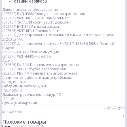
ОТЗЫВЫ И ВОПРОСЫ
Дополнительное оборудование
(287692) БУД-430М Блок управления домофоном
(222795) VIZIT-ML 300М-40 замок эл-маг
(070104)TS-77 EN4 корич (90кг), доводчик
(202011) EXIT 300М кнопка выхода
(208525) VIZIT-RF3.1 Брелок Mifare
(007207) Для подключения сигнальной линии ParLan U/UTP Cat5e
2х2х0,52 PVC
(006087) Для подключения видео РК 75-3,7-351 (RG-59/U) (Паритет)
Видео:
(252239) БК-4AV блок коммутации
(248370) VIZIT-M405 монитор
Аудио:
(062525) БК-30М Блок коммутации домофона
(200519) УКП-12 трубка переговорная
(252765) РВС-4М Разветвитель видеосигнала
Линия связи с абонентским устройством
Координатная
Габаритные размеры, мм
190х150х40
Диапазон рабочих температур, °С
-30 +45
Единица измерения
штука/штуки
Количество
1
Похожие товары