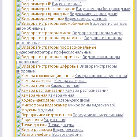
Видеокамеры IP
Видеокамеры беспроводные
Видеокамеры проводные
Видеокамеры уличные
Видеорегистраторы
автомобильные
Видеорегистраторы микро
Видеорегистраторы
портативные
Видеорегистраторы профессиональные
Видеорегистраторы
спортивные
Видеорегистраторы
цифровые
Камера взрывозащищенная
Камера лазерная
Камера ночная
Камера распознавания
Камера умная
Кодеры-декодеры
Микрофоны видеокамер
Модемы
Передатчики видеосигнала
Радио няня
Точки доступа
Видео ресиверы
Видеотелефоны