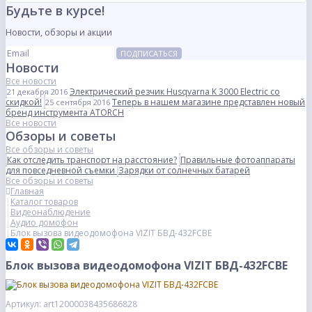
Будьте в курсе!
Новости, обзоры и акции
ПОДПИСАТЬСЯ
Новости
Все новости
Электрический резчик Husqvarna K 3000 Electric со
21 декабря 2016
скидкой!
Теперь в нашем магазине представлен новый
25 сентября 2016
бренд инструмента ATORCH
Все новости
Обзоры и советы
Все обзоры и советы
Как отследить транспорт на расстояние?
Правильные фотоаппараты
для повседневной съемки
Зарядки от солнечных батарей
Все обзоры и советы
Главная
Каталог товаров
Видеонаблюдение
Аудио домофон
Блок вызова видеодомофона VIZIT БВД-432FCBE
Блок вызова видеодомофона VIZIT БВД-432FCBE
Артикул: art12000038435686828