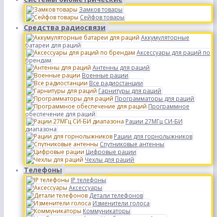
Замков товары
Сейфов товары
Средства радиосвязи
Аккумуляторные
батареи для раций
Аксессуары для раций по
брендам
Антенны для раций
Военные рации
Все радиостанции
Гарнитуры для раций
Программаторы для раций
Программное
обеспечение для раций
Рации 27МГц СИ-БИ
диапазона
Рации для горнолыжников
Спутниковые антенны
Цифровые рации
Чехлы для раций
Телефоны
IP телефоны
Аксессуары
Детали телефонов
Изменители голоса
Коммуникаторы