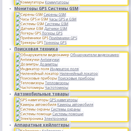
Коммутаторы
Мониторы GPS Системы GSM
Сирены GSM
Часы GPS и GSM
Системы GSM
Датчики GSM
Логеры GPS
Приёмники GPS
Трекеры GPS
Поисковая техника
Обнаружители видеокамер
Антижучки
Дозимтры
Индикатор поля
Ниленейный локатор
Поисковые приборы
Тепловизоры
Частотомеры
Автомобильные товары
GPS навигаторы
Камеры автомобиля
Системы охраны
Системы помощи
Электроника
Аппаратные кейлоггеры
Кейлоггеры