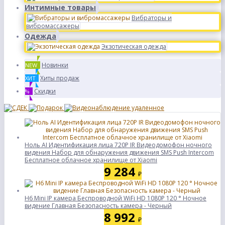
Интимные товары
Вибраторы и
вибромассажеры
Одежда
Экзотическая одежда
Новинки
NEW
Хиты продаж
ХИТ
Скидки
%
Ноль AI Идентификация лица 720P IR Видеодомофон ночного
видения Набор для обнаружения движения SMS Push Intercom
Бесплатное облачное хранилище от Xiaomi
9 284
₽
H6 Mini IP камера Беспроводной WiFi HD 1080P 120 ° Ночное
видение Главная Безопасность камера - Черный
8 992
₽