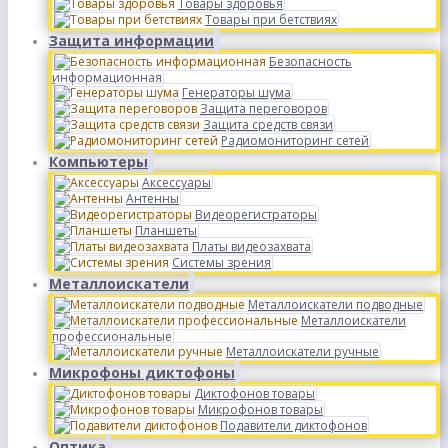
Товары здоровья
Товары при бетствиях
Защита информации
Безопасность
информационная
Генераторы шума
Защита переговоров
Защита средств связи
Радиомониторинг сетей
Компьютеры
Аксессуары
Антенны
Видеорегистраторы
Планшеты
Платы видеозахвата
Системы зрения
Металлоискатели
Металлоискатели подводные
Металлоискатели
профессиональные
Металлоискатели ручные
Микрофоны диктофоны
Диктофонов товары
Микрофонов товары
Подавители диктофонов
Оптика