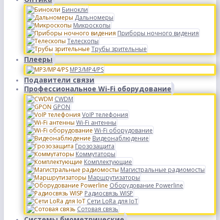
Бинокли
Дальномеры
Микроскопы
Приборы ночного видения
Телескопы
Трубы зрительные
Плееры
MP3/MP4/PS
Подавители связи
Профессиональное Wi-Fi оборудование
CWDM
GPON
VoIP телефония
Wi-Fi антенны
Wi-Fi оборудование
Видеонаблюдение
Грозозащита
Коммутаторы
Комплектующие
Магистральные радиомосты
Маршрутизаторы
Оборудование Powerline
Радиосвязь WISP
Сети LoRa для IoT
Сотовая связь
Системы биометрические