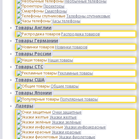
Необычные телефоны
Проекторы
Смартфоны
Телефоны спутниковые
Часы телефоны
Товары Англии
Распродажа товаров
Товары Германии
Новинки товаров
Товары России
Наши товары
Товары СТС
Рекламные товары
Товары США
Общие товары
Товары Японии
Популярные товары
Лазеры
Очки защитные
Указки желтые
Указки зелёные
Указки инфракрасные
Указки красные
Указки фиолетовые