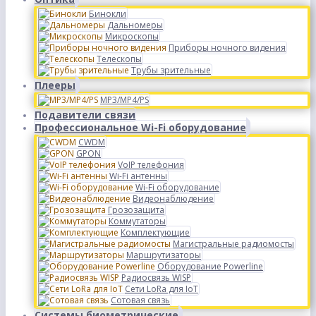
Бинокли
Дальномеры
Микроскопы
Приборы ночного видения
Телескопы
Трубы зрительные
Плееры
MP3/MP4/PS
Подавители связи
Профессиональное Wi-Fi оборудование
CWDM
GPON
VoIP телефония
Wi-Fi антенны
Wi-Fi оборудование
Видеонаблюдение
Грозозащита
Коммутаторы
Комплектующие
Магистральные радиомосты
Маршрутизаторы
Оборудование Powerline
Радиосвязь WISP
Сети LoRa для IoT
Сотовая связь
Системы биометрические