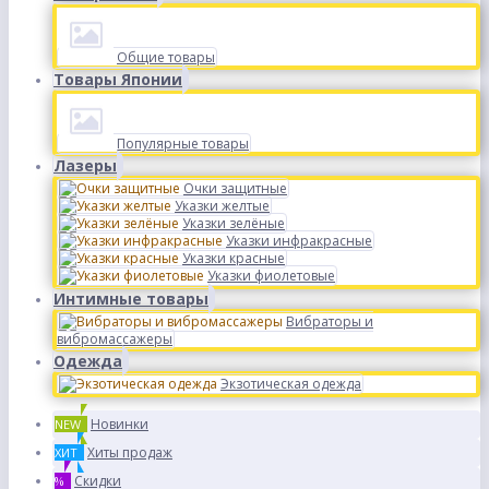
Общие товары
Товары Японии
Популярные товары
Лазеры
Очки защитные
Указки желтые
Указки зелёные
Указки инфракрасные
Указки красные
Указки фиолетовые
Интимные товары
Вибраторы и
вибромассажеры
Одежда
Экзотическая одежда
Новинки
NEW
Хиты продаж
ХИТ
Скидки
%