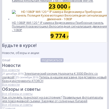
Камера купольная Hikvision 3 МП с микрофоном WiFi ИК
23 000
₽
HD 1080P Wifi 120 ° IP камера Видеокамера Приборная панель
Полиция Кузов мотоцикл Велосипедная сигнализация движения
- 1080P
9 774
₽
Будьте в курсе!
Новости, обзоры и акции
ПОДПИСАТЬСЯ
Новости
Все новости
Электрический резчик Husqvarna K 3000 Electric со
21 декабря 2016
скидкой!
Теперь в нашем магазине представлен новый
25 сентября 2016
бренд инструмента ATORCH
Все новости
Обзоры и советы
Все обзоры и советы
Как отследить транспорт на расстояние?
Правильные фотоаппараты
для повседневной съемки
Зарядки от солнечных батарей
Все обзоры и советы
Главная