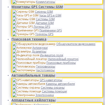
Коммутаторы
Мониторы GPS Системы GSM
Сирены GSM
Часы GPS и GSM
Системы GSM
Датчики GSM
Логеры GPS
Приёмники GPS
Трекеры GPS
Поисковая техника
Обнаружители видеокамер
Антижучки
Дозимтры
Индикатор поля
Ниленейный локатор
Поисковые приборы
Тепловизоры
Частотомеры
Автомобильные товары
GPS навигаторы
Камеры автомобиля
Системы охраны
Системы помощи
Электроника
Аппаратные кейлоггеры
Кейлоггеры