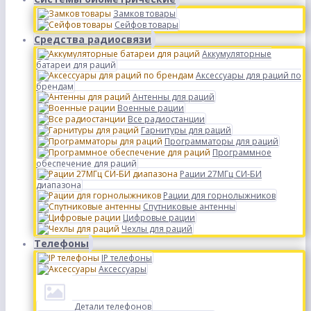
Замков товары
Сейфов товары
Средства радиосвязи
Аккумуляторные
батареи для раций
Аксессуары для раций по
брендам
Антенны для раций
Военные рации
Все радиостанции
Гарнитуры для раций
Программаторы для раций
Программное
обеспечение для раций
Рации 27МГц СИ-БИ
диапазона
Рации для горнолыжников
Спутниковые антенны
Цифровые рации
Чехлы для раций
Телефоны
IP телефоны
Аксессуары
Детали телефонов