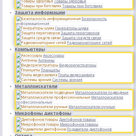
Товары здоровья
Товары при бетствиях
Защита информации
Безопасность
информационная
Генераторы шума
Защита переговоров
Защита средств связи
Радиомониторинг сетей
Компьютеры
Аксессуары
Антенны
Видеорегистраторы
Планшеты
Платы видеозахвата
Системы зрения
Металлоискатели
Металлоискатели подводные
Металлоискатели
профессиональные
Металлоискатели ручные
Микрофоны диктофоны
Диктофонов товары
Микрофонов товары
Подавители диктофонов
Оптика