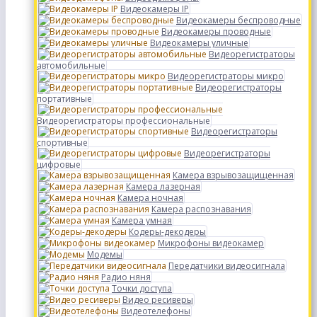
Видеокамеры IP
Видеокамеры беспроводные
Видеокамеры проводные
Видеокамеры уличные
Видеорегистраторы
автомобильные
Видеорегистраторы микро
Видеорегистраторы
портативные
Видеорегистраторы профессиональные
Видеорегистраторы
спортивные
Видеорегистраторы
цифровые
Камера взрывозащищенная
Камера лазерная
Камера ночная
Камера распознавания
Камера умная
Кодеры-декодеры
Микрофоны видеокамер
Модемы
Передатчики видеосигнала
Радио няня
Точки доступа
Видео ресиверы
Видеотелефоны