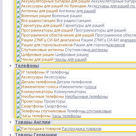
Аккумуляторные батар
Аксессуары для раций по
Антенны для раций
Военные рации
Все радиостанции
Гарнитуры для раций
Программаторы для раций
Программное обеспе
Рации 27МГц СИ-БИ диапазо
Рации для горнолыжников
Спутниковые антенны
Цифровые рации
Чехлы для раций
Телефоны
IP телефоны
Аксессуары
Детали телефонов
Изменители голоса
Коммуникаторы
Необычные телефоны
Проекторы
Смартфоны
Телефоны спутниковые
Часы телефоны
Товары Англии
Распродажа товаров
Товары Германии