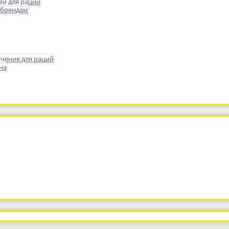
еи для раций
 брендам
чение для раций
на