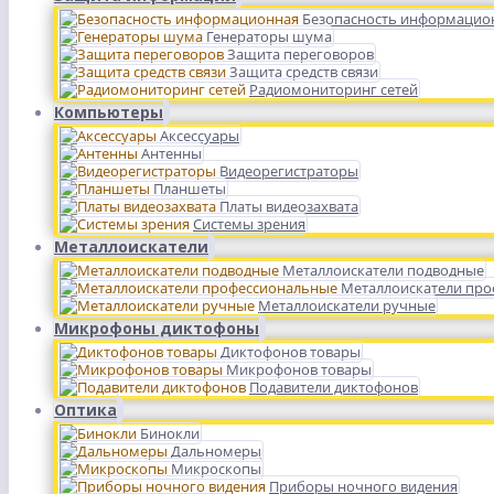
Безопасность информацио
Генераторы шума
Защита переговоров
Защита средств связи
Радиомониторинг сетей
Компьютеры
Аксессуары
Антенны
Видеорегистраторы
Планшеты
Платы видеозахвата
Системы зрения
Металлоискатели
Металлоискатели подводные
Металлоискатели пр
Металлоискатели ручные
Микрофоны диктофоны
Диктофонов товары
Микрофонов товары
Подавители диктофонов
Оптика
Бинокли
Дальномеры
Микроскопы
Приборы ночного видения