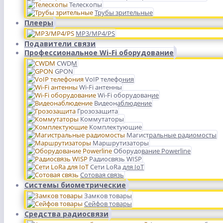
Телескопы
Трубы зрительные
Плееры
MP3/MP4/PS
Подавители связи
Профессиональное Wi-Fi оборудование
CWDM
GPON
VoIP телефония
Wi-Fi антенны
Wi-Fi оборудование
Видеонаблюдение
Грозозащита
Коммутаторы
Комплектующие
Магистральные радиомосты
Маршрутизаторы
Оборудование Powerline
Радиосвязь WISP
Сети LoRa для IoT
Сотовая связь
Системы биометрические
Замков товары
Сейфов товары
Средства радиосвязи