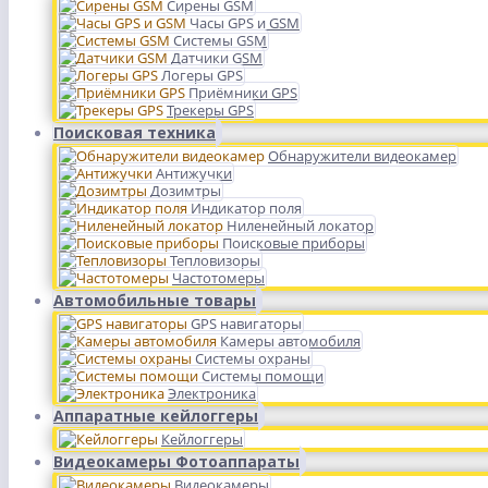
Сирены GSM
Часы GPS и GSM
Системы GSM
Датчики GSM
Логеры GPS
Приёмники GPS
Трекеры GPS
Поисковая техника
Обнаружители видеокамер
Антижучки
Дозимтры
Индикатор поля
Ниленейный локатор
Поисковые приборы
Тепловизоры
Частотомеры
Автомобильные товары
GPS навигаторы
Камеры автомобиля
Системы охраны
Системы помощи
Электроника
Аппаратные кейлоггеры
Кейлоггеры
Видеокамеры Фотоаппараты
Видеокамеры