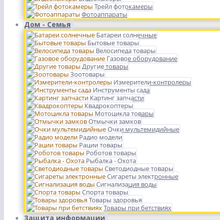
Трейл фотокамеры
Фотоаппараты
Дом - Семья
Батареи солнечные
Бытовые товары
Велосипеда товары
Газовое оборудование
Другие товары
Зоотовары
Измерители-контролеры
Инструменты сада
Картинг запчасти
Квадрокоптеры
Мотоцикла товары
Отмычки замков
Очки мультемидийные
Радио модели
Рации товары
Роботов товары
Рыбалка - Охота
Светодиодные товары
Сигареты электронные
Сигнализация воды
Спорта товары
Товары здоровья
Товары при бетствиях
Защита информации