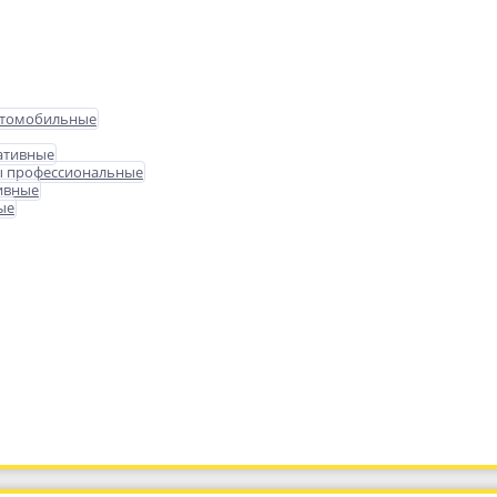
втомобильные
ативные
ы профессиональные
ивные
ые