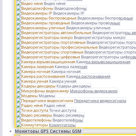
Видео няня
Видеодомофоны
Видеокамеры IP
Видеокамеры беспроводные
Видеокамеры проводные
Видеокамеры уличные
Видеорегистраторы а
Видеорегистраторы микро
Видеорегистраторы порт
Видеорегистратор
Видеорегистраторы спорт
Видеорегистраторы цифров
Камера взрывозащищенная
Камера лазерная
Камера ночная
Камера распознавания
Камера умная
Кодеры-декодеры
Микрофоны видеокамер
Модемы
Передатчики видеосигнала
Радио няня
Точки доступа
Видео ресиверы
Видеотелефоны
Коммутаторы
Мониторы GPS Системы GSM