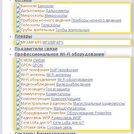
Бинокли
Дальномеры
Микроскопы
Приборы ночного видения
Телескопы
Трубы зрительные
Плееры
MP3/MP4/PS
Подавители связи
Профессиональное Wi-Fi оборудование
CWDM
GPON
VoIP телефония
Wi-Fi антенны
Wi-Fi оборудование
Видеонаблюдение
Грозозащита
Коммутаторы
Комплектующие
Магистральные радиомосты
Маршрутизаторы
Оборудование Powerline
Радиосвязь WISP
Сети LoRa для IoT
Сотовая связь
Системы биометрические