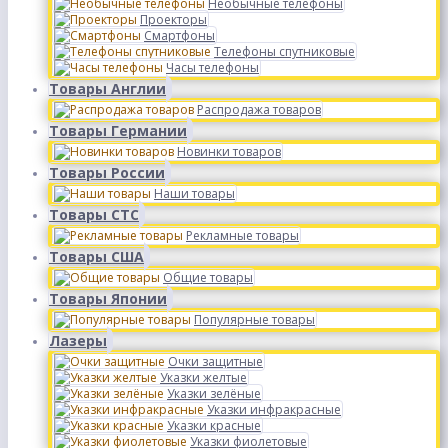
Необычные телефоны
Проекторы
Смартфоны
Телефоны спутниковые
Часы телефоны
Товары Англии
Распродажа товаров
Товары Германии
Новинки товаров
Товары России
Наши товары
Товары СТС
Рекламные товары
Товары США
Общие товары
Товары Японии
Популярные товары
Лазеры
Очки защитные
Указки желтые
Указки зелёные
Указки инфракрасные
Указки красные
Указки фиолетовые