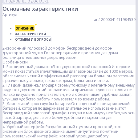
ПОДРОБНЕЕ О ДОСТАВКЕ
Основные характеристики
Артикул
art12000041411984539
ОПИСАНИЕ
ХАРАКТЕРИСТИКИ
ОТЗЫВЫ И ВОПРОСЫ
2-сторонний голосовой домофон беспроводной домофон
двухсторонний Аудио Голос передатчик и приемник для дома
больница отель звонок дверь перезвон
Особенности:
1. Расширенный диапазон:Этот двухсторонний голосовой Интерком
может похвастаться впечатляющим диапазоном связи до 1000 метров,
обеспечивая четкий и эффективный разговор на большом расстоянии
в различных условиях, таких как дома, больницы и отели.
2. Гладкий дизайн:Благодаря своему тонкому и элегантному внешнему
виду этот двусторонний отправитель и приемник звукового голоса не
только визуально привлекателен, но и обеспечивает удобный захват,
улучшая удобство работы пользователя во время работы.
3. Длительный срок службы батареи:Оснащенный перезаряжаемой
батареей, которая поддерживает длительное использование, этот
беспроводной голосовой домофон сводит к минимуму необходимость
частой зарядки, делая его более удобным и надежным для
непрерывной работы.
4. Удобный интерфейс:Разработанный с умом и простотой, этот
системный блок дверного звонка имеет интуитивно понятный
пользовательский интерфейс, который упрощает работу