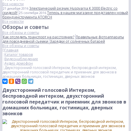
Все новости
Электрический резчик Husqvarna K 3000 Electric со
21 декабря 2016
скидкой!
Теперь в нашем магазине представлен новый
25 сентября 2016
бренд инструмента ATORCH
Все новости
Обзоры и советы
Все обзоры и советы
Как отследить транспорт на расстояние?
Правильные фотоаппараты
для повседневной съемки
Зарядки от солнечных батарей
Все обзоры и советы
Главная
Каталог товаров
Видеонаблюдение
Аудио домофон
Двухсторонний голосовой Интерком, беспроводной интерком,
двухсторонний голосовой передатчик и приемник для звонков в
домашних больницах, гостиницах, дверных звонков
Двухсторонний голосовой Интерком,
беспроводной интерком, двухсторонний
голосовой передатчик и приемник для звонков в
домашних больницах, гостиницах, дверных
звонков