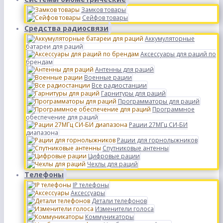
Замков товары
Сейфов товары
Средства радиосвязи
Аккумуляторные
батареи для раций
Аксессуары для раций по
брендам
Антенны для раций
Военные рации
Все радиостанции
Гарнитуры для раций
Программаторы для раций
Программное
обеспечение для раций
Рации 27МГц СИ-БИ
диапазона
Рации для горнолыжников
Спутниковые антенны
Цифровые рации
Чехлы для раций
Телефоны
IP телефоны
Аксессуары
Детали телефонов
Изменители голоса
Коммуникаторы