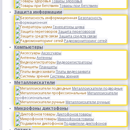
Товары здоровья
Товары при бетствиях
Защита информации
Безопасность
информационная
Генераторы шума
Защита переговоров
Защита средств связи
Радиомониторинг сетей
Компьютеры
Аксессуары
Антенны
Видеорегистраторы
Планшеты
Платы видеозахвата
Системы зрения
Металлоискатели
Металлоискатели подводные
Металлоискатели
профессиональные
Металлоискатели ручные
Микрофоны диктофоны
Диктофонов товары
Микрофонов товары
Подавители диктофонов
Оптика