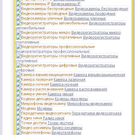
Видеокамеры IP
Видеокамеры беспроводные
Видеокамеры проводные
Видеокамеры уличные
Видеорегистраторы
автомобильные
Видеорегистраторы микро
Видеорегистраторы
портативные
Видеорегистраторы профессиональные
Видеорегистраторы
спортивные
Видеорегистраторы
цифровые
Камера взрывозащищенная
Камера лазерная
Камера ночная
Камера распознавания
Камера умная
Кодеры-декодеры
Микрофоны видеокамер
Модемы
Передатчики видеосигнала
Радио няня
Точки доступа
Видео ресиверы
Видеотелефоны