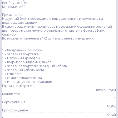
Вес брутто: 305 г
Материал: АБС
Примечание:
Наружный блок необходимо снять с дождевика и поместить на
подставку для зарядки.
В связи с различиями мониторов и эффектами освещения реальный
цвет товара может немного отличаться от цвета на фотографиях.
Спасибо!
Возможны отклонения в 1-2 см из-за ручного измерения.
1 х Внутренний домофон
1 х зарядная подставка
1 х Наружный домофон
1 х водонепроницаемый чехол
1 х зарядная подставка зарядный кабель
1 х зарядный кабель хоста
1 х Отвертка
1 х самоклеящаяся лента
1 х Инструкция по эксплуатации
Единица измерения
штука/штуки
Количество
1
Сертификация
NONE
Происхождение
Китай