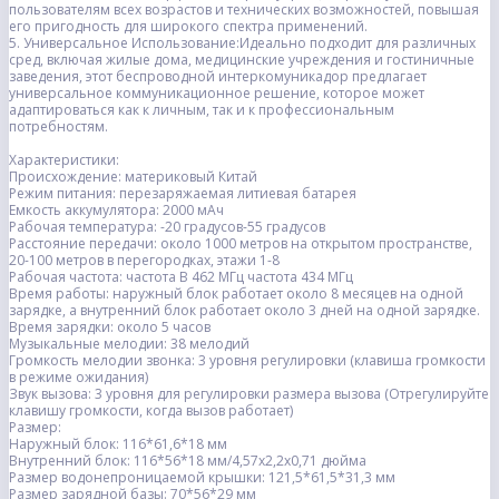
пользователям всех возрастов и технических возможностей, повышая
его пригодность для широкого спектра применений.
5. Универсальное Использование:Идеально подходит для различных
сред, включая жилые дома, медицинские учреждения и гостиничные
заведения, этот беспроводной интеркомуникадор предлагает
универсальное коммуникационное решение, которое может
адаптироваться как к личным, так и к профессиональным
потребностям.
Характеристики:
Происхождение: материковый Китай
Режим питания: перезаряжаемая литиевая батарея
Емкость аккумулятора: 2000 мАч
Рабочая температура: -20 градусов-55 градусов
Расстояние передачи: около 1000 метров на открытом пространстве,
20-100 метров в перегородках, этажи 1-8
Рабочая частота: частота B 462 МГц частота 434 МГц
Время работы: наружный блок работает около 8 месяцев на одной
зарядке, а внутренний блок работает около 3 дней на одной зарядке.
Время зарядки: около 5 часов
Музыкальные мелодии: 38 мелодий
Громкость мелодии звонка: 3 уровня регулировки (клавиша громкости
в режиме ожидания)
Звук вызова: 3 уровня для регулировки размера вызова (Отрегулируйте
клавишу громкости, когда вызов работает)
Размер:
Наружный блок: 116*61,6*18 мм
Внутренний блок: 116*56*18 мм/4,57x2,2x0,71 дюйма
Размер водонепроницаемой крышки: 121,5*61,5*31,3 мм
Размер зарядной базы: 70*56*29 мм