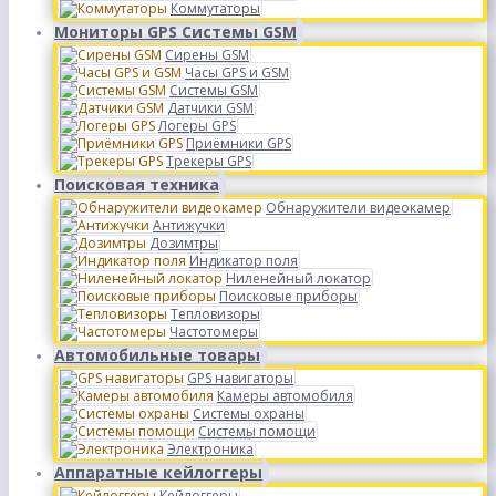
Коммутаторы
Мониторы GPS Системы GSM
Сирены GSM
Часы GPS и GSM
Системы GSM
Датчики GSM
Логеры GPS
Приёмники GPS
Трекеры GPS
Поисковая техника
Обнаружители видеокамер
Антижучки
Дозимтры
Индикатор поля
Ниленейный локатор
Поисковые приборы
Тепловизоры
Частотомеры
Автомобильные товары
GPS навигаторы
Камеры автомобиля
Системы охраны
Системы помощи
Электроника
Аппаратные кейлоггеры
Кейлоггеры