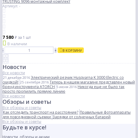
TRUSTING 9096 монтажный комплект
Артикул: -
7 580
₽
за 1 шт
В наличии
-
+
В КОРЗИНУ
Новости
Все новости
Электрический резчик Husqvarna K 3000 Electric со
21 декабря 2016
скидкой!
Теперь в нашем магазине представлен новый
25 сентября 2016
бренд инструмента ATORCH
Никогда еще не было так
5 июня 2016
просто пропилить прямую линию
Все новости
Обзоры и советы
Все обзоры и советы
Как отследить транспорт на расстояние?
Правильные фотоаппараты
для повседневной съемки
Зарядки от солнечных батарей
Все обзоры и советы
Будьте в курсе!
Новости, обзоры и акции