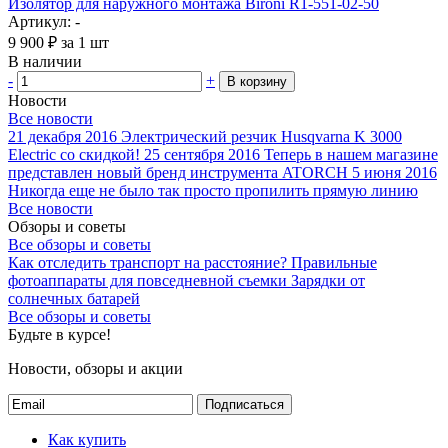
Изолятор для наружного монтажа Bironi R1-551-02-50
Артикул: -
9 900
₽
за 1 шт
В наличии
-
+
В корзину
Новости
Все новости
21 декабря 2016
Электрический резчик Husqvarna K 3000
Electric со скидкой!
25 сентября 2016
Теперь в нашем магазине
представлен новый бренд инструмента ATORCH
5 июня 2016
Никогда еще не было так просто пропилить прямую линию
Все новости
Обзоры и советы
Все обзоры и советы
Как отследить транспорт на расстояние?
Правильные
фотоаппараты для повседневной съемки
Зарядки от
солнечных батарей
Все обзоры и советы
Будьте в курсе!
Новости, обзоры и акции
Подписаться
Как купить