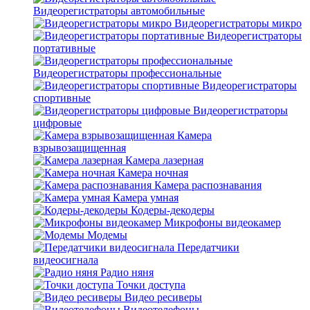
Видеорегистраторы автомобильные
Видеорегистраторы микро
Видеорегистраторы
портативные
Видеорегистраторы профессиональные
Видеорегистраторы
спортивные
Видеорегистраторы
цифровые
Камера
взрывозащищенная
Камера лазерная
Камера ночная
Камера распознавания
Камера умная
Кодеры-декодеры
Микрофоны видеокамер
Модемы
Передатчики
видеосигнала
Радио няня
Точки доступа
Видео ресиверы
Видеотелефоны