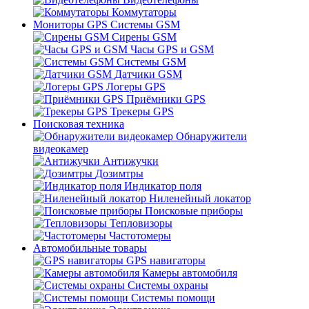
Коммутаторы
Мониторы GPS Системы GSM
Сирены GSM
Часы GPS и GSM
Системы GSM
Датчики GSM
Логеры GPS
Приёмники GPS
Трекеры GPS
Поисковая техника
Обнаружители
видеокамер
Антижучки
Дозимтры
Индикатор поля
Ниленейный локатор
Поисковые приборы
Тепловизоры
Частотомеры
Автомобильные товары
GPS навигаторы
Камеры автомобиля
Системы охраны
Системы помощи