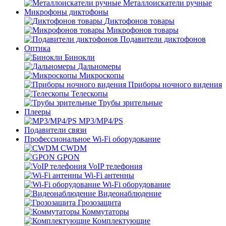
Металлоискатели ручные
Микрофоны диктофоны
Диктофонов товары
Микрофонов товары
Подавители диктофонов
Оптика
Бинокли
Дальномеры
Микроскопы
Приборы ночного видения
Телескопы
Трубы зрительные
Плееры
MP3/MP4/PS
Подавители связи
Профессиональное Wi-Fi оборудование
CWDM
GPON
VoIP телефония
Wi-Fi антенны
Wi-Fi оборудование
Видеонаблюдение
Грозозащита
Коммутаторы
Комплектующие