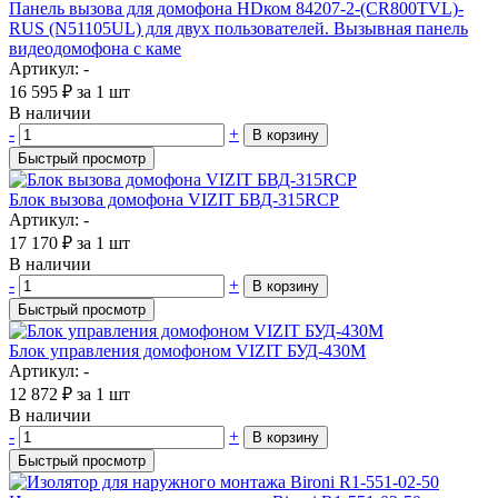
Панель вызова для домофона HDком 84207-2-(CR800TVL)-
RUS (N51105UL) для двух пользователей. Вызывная панель
видеодомофона с каме
Артикул: -
16 595
₽
за 1 шт
В наличии
-
+
В корзину
Быстрый просмотр
Блок вызова домофона VIZIT БВД-315RCP
Артикул: -
17 170
₽
за 1 шт
В наличии
-
+
В корзину
Быстрый просмотр
Блок управления домофоном VIZIT БУД-430M
Артикул: -
12 872
₽
за 1 шт
В наличии
-
+
В корзину
Быстрый просмотр