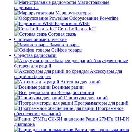
Магистральные
радиомосты
Маршрутизаторы
Оборудование Powerline
Радиосвязь WISP
Сети LoRa для IoT
Сотовая связь
Системы биометрические
Замков товары
Сейфов товары
Средства радиосвязи
Аккумуляторные
батареи для раций
Аксессуары для
раций по брендам
Антенны для раций
Военные рации
Все радиостанции
Гарнитуры для раций
Программаторы для раций
Программное
обеспечение для раций
Рации 27МГц СИ-БИ
диапазона
Рации для горнолыжников