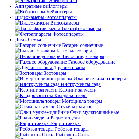
Электроника
Аппаратные кейлоггеры
Кейлоггеры
Видеокамеры Фотоаппараты
Видеокамеры
Трейл фотокамеры
Фотоаппараты
Дом - Семья
Батареи солнечные
Бытовые товары
Велосипеда товары
Газовое оборудование
Другие товары
Зоотовары
Измерители-контролеры
Инструменты сада
Картинг запчасти
Квадрокоптеры
Мотоцикла товары
Отмычки замков
Очки мультемидийные
Радио модели
Рации товары
Роботов товары
Рыбалка - Охота