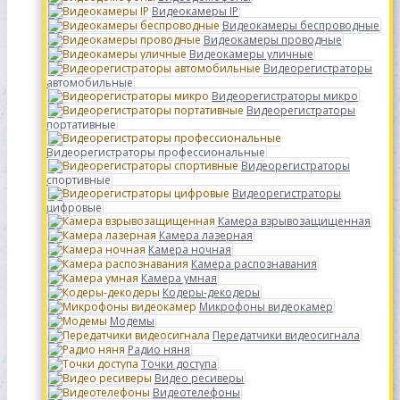
Видеокамеры IP
Видеокамеры беспроводные
Видеокамеры проводные
Видеокамеры уличные
Видеорегистраторы
автомобильные
Видеорегистраторы микро
Видеорегистраторы
портативные
Видеорегистраторы профессиональные
Видеорегистраторы
спортивные
Видеорегистраторы
цифровые
Камера взрывозащищенная
Камера лазерная
Камера ночная
Камера распознавания
Камера умная
Кодеры-декодеры
Микрофоны видеокамер
Модемы
Передатчики видеосигнала
Радио няня
Точки доступа
Видео ресиверы
Видеотелефоны