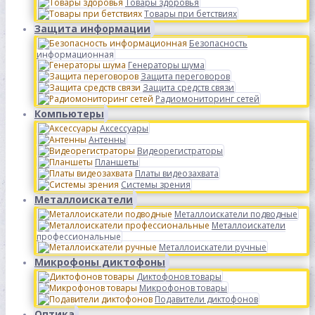
Товары здоровья
Товары при бетствиях
Защита информации
Безопасность
информационная
Генераторы шума
Защита переговоров
Защита средств связи
Радиомониторинг сетей
Компьютеры
Аксессуары
Антенны
Видеорегистраторы
Планшеты
Платы видеозахвата
Системы зрения
Металлоискатели
Металлоискатели подводные
Металлоискатели
профессиональные
Металлоискатели ручные
Микрофоны диктофоны
Диктофонов товары
Микрофонов товары
Подавители диктофонов
Оптика