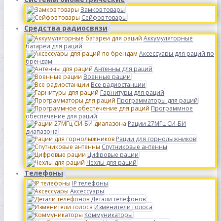
Замков товары
Сейфов товары
Средства радиосвязи
Аккумуляторные
батареи для раций
Аксессуары для раций по
брендам
Антенны для раций
Военные рации
Все радиостанции
Гарнитуры для раций
Программаторы для раций
Программное
обеспечение для раций
Рации 27МГц СИ-БИ
диапазона
Рации для горнолыжников
Спутниковые антенны
Цифровые рации
Чехлы для раций
Телефоны
IP телефоны
Аксессуары
Детали телефонов
Изменители голоса
Коммуникаторы