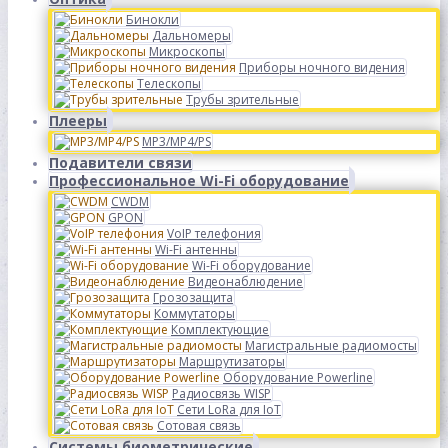
Бинокли
Дальномеры
Микроскопы
Приборы ночного видения
Телескопы
Трубы зрительные
Плееры
MP3/MP4/PS
Подавители связи
Профессиональное Wi-Fi оборудование
CWDM
GPON
VoIP телефония
Wi-Fi антенны
Wi-Fi оборудование
Видеонаблюдение
Грозозащита
Коммутаторы
Комплектующие
Магистральные радиомосты
Маршрутизаторы
Оборудование Powerline
Радиосвязь WISP
Сети LoRa для IoT
Сотовая связь
Системы биометрические