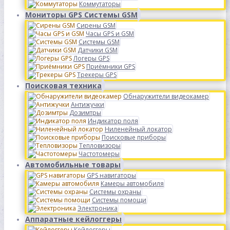
Коммутаторы
Мониторы GPS Системы GSM
Сирены GSM
Часы GPS и GSM
Системы GSM
Датчики GSM
Логеры GPS
Приёмники GPS
Трекеры GPS
Поисковая техника
Обнаружители видеокамер
Антижучки
Дозимтры
Индикатор поля
Ниленейный локатор
Поисковые приборы
Тепловизоры
Частотомеры
Автомобильные товары
GPS навигаторы
Камеры автомобиля
Системы охраны
Системы помощи
Электроника
Аппаратные кейлоггеры
Кейлоггеры