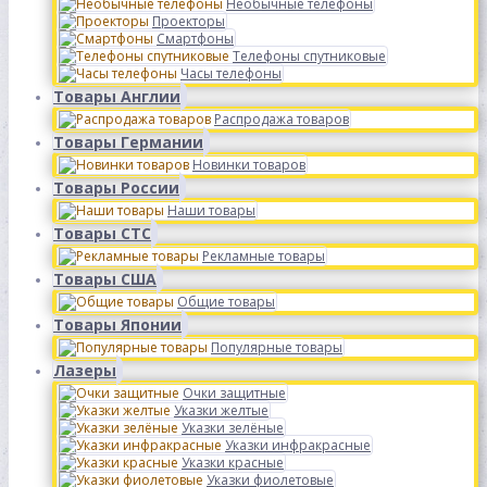
Необычные телефоны
Проекторы
Смартфоны
Телефоны спутниковые
Часы телефоны
Товары Англии
Распродажа товаров
Товары Германии
Новинки товаров
Товары России
Наши товары
Товары СТС
Рекламные товары
Товары США
Общие товары
Товары Японии
Популярные товары
Лазеры
Очки защитные
Указки желтые
Указки зелёные
Указки инфракрасные
Указки красные
Указки фиолетовые