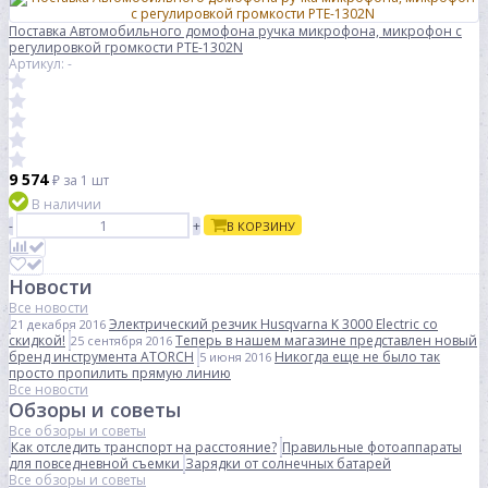
Поставка Автомобильного домофона ручка микрофона, микрофон с
регулировкой громкости PTE-1302N
Артикул: -
9 574
₽
за 1 шт
В наличии
-
+
В КОРЗИНУ
Новости
Все новости
Электрический резчик Husqvarna K 3000 Electric со
21 декабря 2016
скидкой!
Теперь в нашем магазине представлен новый
25 сентября 2016
бренд инструмента ATORCH
Никогда еще не было так
5 июня 2016
просто пропилить прямую линию
Все новости
Обзоры и советы
Все обзоры и советы
Как отследить транспорт на расстояние?
Правильные фотоаппараты
для повседневной съемки
Зарядки от солнечных батарей
Все обзоры и советы