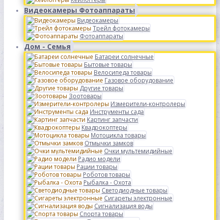
Видеокамеры Фотоаппараты
Видеокамеры
Трейл фотокамеры
Фотоаппараты
Дом - Семья
Батареи солнечные
Бытовые товары
Велосипеда товары
Газовое оборудование
Другие товары
Зоотовары
Измерители-контролеры
Инструменты сада
Картинг запчасти
Квадрокоптеры
Мотоцикла товары
Отмычки замков
Очки мультемидийные
Радио модели
Рации товары
Роботов товары
Рыбалка - Охота
Светодиодные товары
Сигареты электронные
Сигнализация воды
Спорта товары