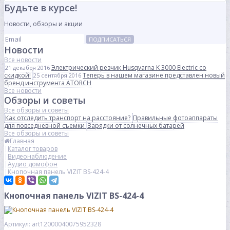
Будьте в курсе!
Новости, обзоры и акции
ПОДПИСАТЬСЯ
Новости
Все новости
Электрический резчик Husqvarna K 3000 Electric со
21 декабря 2016
скидкой!
Теперь в нашем магазине представлен новый
25 сентября 2016
бренд инструмента ATORCH
Все новости
Обзоры и советы
Все обзоры и советы
Как отследить транспорт на расстояние?
Правильные фотоаппараты
для повседневной съемки
Зарядки от солнечных батарей
Все обзоры и советы
Главная
Каталог товаров
Видеонаблюдение
Аудио домофон
Кнопочная панель VIZIT BS-424-4
Кнопочная панель VIZIT BS-424-4
Артикул: art12000040075952328