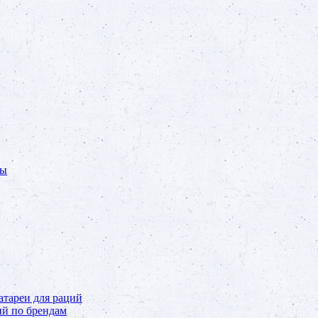
ты
тареи для раций
ий по брендам