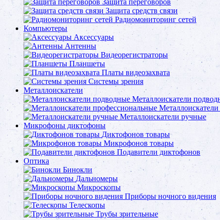
Защита переговоров
Защита средств связи
Радиомониторинг сетей
Компьютеры
Аксессуары
Антенны
Видеорегистраторы
Планшеты
Платы видеозахвата
Системы зрения
Металлоискатели
Металлоискатели подвод
Металлоискатели
Металлоискатели ручные
Микрофоны диктофоны
Диктофонов товары
Микрофонов товары
Подавители диктофонов
Оптика
Бинокли
Дальномеры
Микроскопы
Приборы ночного видения
Телескопы
Трубы зрительные