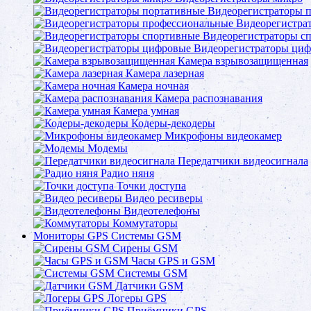
Видеорегистраторы 
Видеорегистра
Видеорегистраторы с
Видеорегистраторы ци
Камера взрывозащищенная
Камера лазерная
Камера ночная
Камера распознавания
Камера умная
Кодеры-декодеры
Микрофоны видеокамер
Модемы
Передатчики видеосигнала
Радио няня
Точки доступа
Видео ресиверы
Видеотелефоны
Коммутаторы
Мониторы GPS Системы GSM
Сирены GSM
Часы GPS и GSM
Системы GSM
Датчики GSM
Логеры GPS
Приёмники GPS