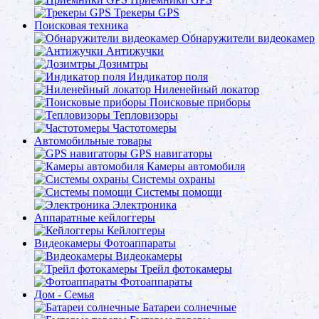
Трекеры GPS
Поисковая техника
Обнаружители видеокамер
Антижучки
Дозимтры
Индикатор поля
Ниленейный локатор
Поисковые приборы
Тепловизоры
Частотомеры
Автомобильные товары
GPS навигаторы
Камеры автомобиля
Системы охраны
Системы помощи
Электроника
Аппаратные кейлоггеры
Кейлоггеры
Видеокамеры Фотоаппараты
Видеокамеры
Трейл фотокамеры
Фотоаппараты
Дом - Семья
Батареи солнечные