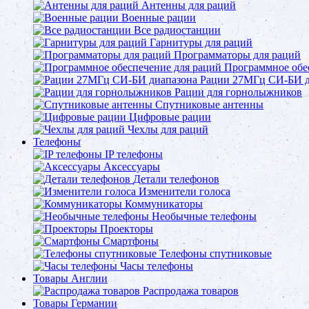
Антенны для раций
Военные рации
Все радиостанции
Гарнитуры для раций
Программаторы для раций
Программное обе
Рации 27МГц СИ-БИ д
Рации для горнолыжников
Спутниковые антенны
Цифровые рации
Чехлы для раций
Телефоны
IP телефоны
Аксессуары
Детали телефонов
Изменители голоса
Коммуникаторы
Необычные телефоны
Проекторы
Смартфоны
Телефоны спутниковые
Часы телефоны
Товары Англии
Распродажа товаров
Товары Германии