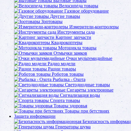
Бытовые товары
Велосипеда товары
Газовое оборудование
Другие товары
Зоотовары
Измерители-контролеры
Инструменты сада
Картинг запчасти
Квадрокоптеры
Мотоцикла товары
Отмычки замков
Очки мультемидийные
Радио модели
Рации товары
Роботов товары
Рыбалка - Охота
Светодиодные товары
Сигареты электронные
Сигнализация воды
Спорта товары
Товары здоровья
Товары при бетствиях
Защита информации
Безопасность информа
Генераторы шума