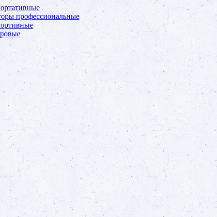
портативные
торы профессиональные
портивные
фровые