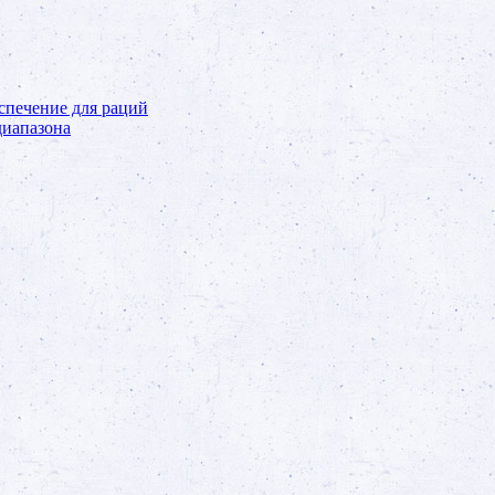
спечение для раций
иапазона