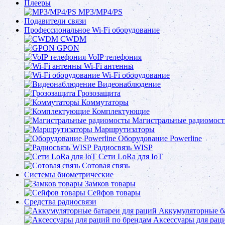
Плееры
MP3/MP4/PS
Подавители связи
Профессиональное Wi-Fi оборудование
CWDM
GPON
VoIP телефония
Wi-Fi антенны
Wi-Fi оборудование
Видеонаблюдение
Грозозащита
Коммутаторы
Комплектующие
Магистральные радиомос
Маршрутизаторы
Оборудование Powerline
Радиосвязь WISP
Сети LoRa для IoT
Сотовая связь
Системы биометрические
Замков товары
Сейфов товары
Средства радиосвязи
Аккумуляторные ба
Аксессуары для рац