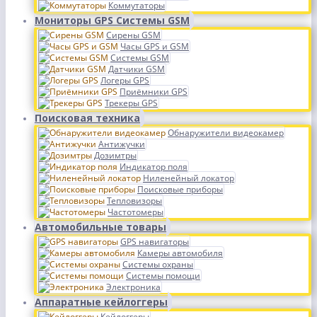
Коммутаторы
Мониторы GPS Системы GSM
Сирены GSM
Часы GPS и GSM
Системы GSM
Датчики GSM
Логеры GPS
Приёмники GPS
Трекеры GPS
Поисковая техника
Обнаружители видеокамер
Антижучки
Дозимтры
Индикатор поля
Ниленейный локатор
Поисковые приборы
Тепловизоры
Частотомеры
Автомобильные товары
GPS навигаторы
Камеры автомобиля
Системы охраны
Системы помощи
Электроника
Аппаратные кейлоггеры
Кейлоггеры