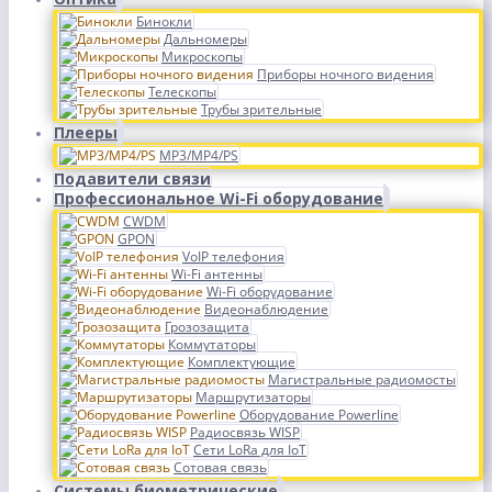
Бинокли
Дальномеры
Микроскопы
Приборы ночного видения
Телескопы
Трубы зрительные
Плееры
MP3/MP4/PS
Подавители связи
Профессиональное Wi-Fi оборудование
CWDM
GPON
VoIP телефония
Wi-Fi антенны
Wi-Fi оборудование
Видеонаблюдение
Грозозащита
Коммутаторы
Комплектующие
Магистральные радиомосты
Маршрутизаторы
Оборудование Powerline
Радиосвязь WISP
Сети LoRa для IoT
Сотовая связь
Системы биометрические