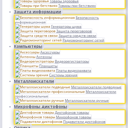
Товары здоровья
Товары при бетствиях
Защита информации
Безопасность
информационная
Генераторы шума
Защита переговоров
Защита средств связи
Радиомониторинг сетей
Компьютеры
Аксессуары
Антенны
Видеорегистраторы
Планшеты
Платы видеозахвата
Системы зрения
Металлоискатели
Металлоискатели подводные
Металлоискатели
профессиональные
Металлоискатели ручные
Микрофоны диктофоны
Диктофонов товары
Микрофонов товары
Подавители диктофонов
Оптика