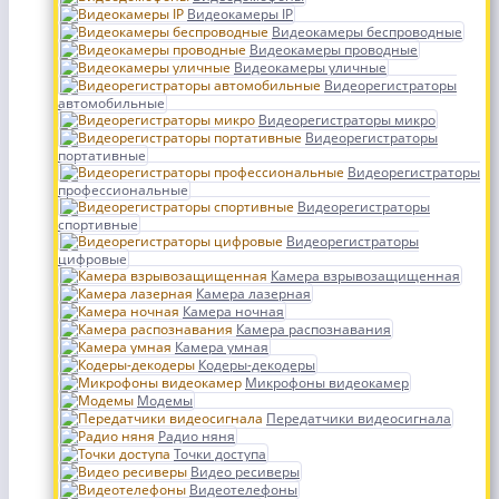
Видеокамеры IP
Видеокамеры беспроводные
Видеокамеры проводные
Видеокамеры уличные
Видеорегистраторы
автомобильные
Видеорегистраторы микро
Видеорегистраторы
портативные
Видеорегистраторы
профессиональные
Видеорегистраторы
спортивные
Видеорегистраторы
цифровые
Камера взрывозащищенная
Камера лазерная
Камера ночная
Камера распознавания
Камера умная
Кодеры-декодеры
Микрофоны видеокамер
Модемы
Передатчики видеосигнала
Радио няня
Точки доступа
Видео ресиверы
Видеотелефоны