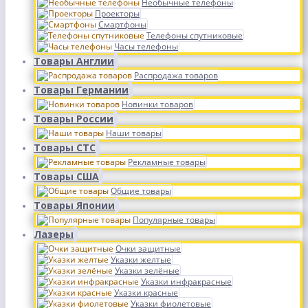
Необычные телефоны
Проекторы
Смартфоны
Телефоны спутниковые
Часы телефоны
Товары Англии
Распродажа товаров
Товары Германии
Новинки товаров
Товары России
Наши товары
Товары СТС
Рекламные товары
Товары США
Общие товары
Товары Японии
Популярные товары
Лазеры
Очки защитные
Указки желтые
Указки зелёные
Указки инфракрасные
Указки красные
Указки фиолетовые