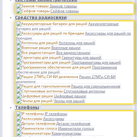
Замков товары
Сейфов товары
Средства радиосвязи
Аккумуляторные
батареи для раций
Аксессуары для раций по
брендам
Антенны для раций
Военные рации
Все радиостанции
Гарнитуры для раций
Программаторы для раций
Программное
обеспечение для раций
Рации 27МГц СИ-БИ
диапазона
Рации для горнолыжников
Спутниковые антенны
Цифровые рации
Чехлы для раций
Телефоны
IP телефоны
Аксессуары
Детали телефонов
Изменители голоса
Коммуникаторы