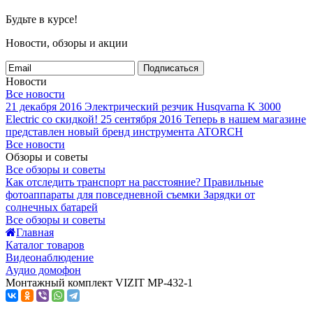
Будьте в курсе!
Новости, обзоры и акции
Подписаться
Новости
Все новости
21 декабря 2016
Электрический резчик Husqvarna K 3000
Electric со скидкой!
25 сентября 2016
Теперь в нашем магазине
представлен новый бренд инструмента ATORCH
Все новости
Обзоры и советы
Все обзоры и советы
Как отследить транспорт на расстояние?
Правильные
фотоаппараты для повседневной съемки
Зарядки от
солнечных батарей
Все обзоры и советы
Главная
Каталог товаров
Видеонаблюдение
Аудио домофон
Монтажный комплект VIZIT MP-432-1