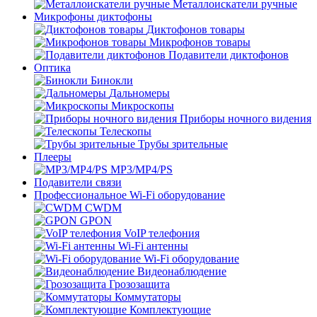
Металлоискатели ручные
Микрофоны диктофоны
Диктофонов товары
Микрофонов товары
Подавители диктофонов
Оптика
Бинокли
Дальномеры
Микроскопы
Приборы ночного видения
Телескопы
Трубы зрительные
Плееры
MP3/MP4/PS
Подавители связи
Профессиональное Wi-Fi оборудование
CWDM
GPON
VoIP телефония
Wi-Fi антенны
Wi-Fi оборудование
Видеонаблюдение
Грозозащита
Коммутаторы
Комплектующие