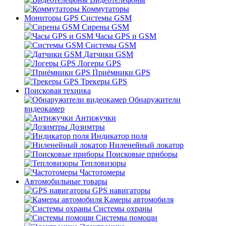
Коммутаторы
Мониторы GPS Системы GSM
Сирены GSM
Часы GPS и GSM
Системы GSM
Датчики GSM
Логеры GPS
Приёмники GPS
Трекеры GPS
Поисковая техника
Обнаружители
видеокамер
Антижучки
Дозимтры
Индикатор поля
Ниленейный локатор
Поисковые приборы
Тепловизоры
Частотомеры
Автомобильные товары
GPS навигаторы
Камеры автомобиля
Системы охраны
Системы помощи