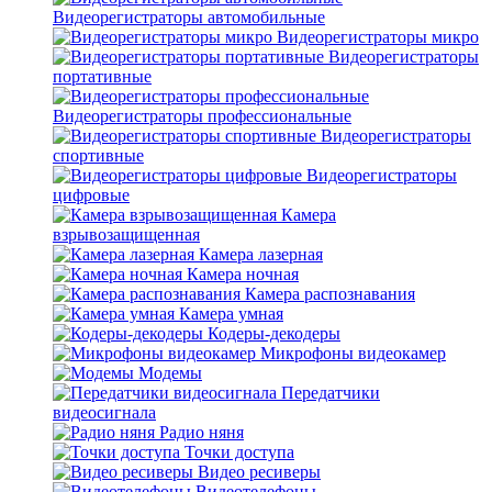
Видеорегистраторы автомобильные
Видеорегистраторы микро
Видеорегистраторы
портативные
Видеорегистраторы профессиональные
Видеорегистраторы
спортивные
Видеорегистраторы
цифровые
Камера
взрывозащищенная
Камера лазерная
Камера ночная
Камера распознавания
Камера умная
Кодеры-декодеры
Микрофоны видеокамер
Модемы
Передатчики
видеосигнала
Радио няня
Точки доступа
Видео ресиверы
Видеотелефоны