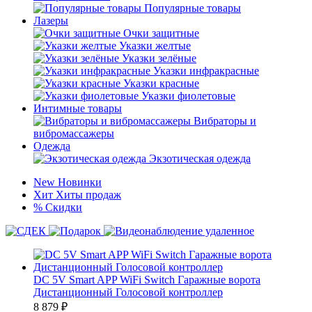
Популярные товары
Лазеры
Очки защитные
Указки желтые
Указки зелёные
Указки инфракрасные
Указки красные
Указки фиолетовые
Интимные товары
Вибраторы и
вибромассажеры
Одежда
Экзотическая одежда
New
Новинки
Хит
Хиты продаж
%
Скидки
DC 5V Smart APP WiFi Switch Гаражные ворота
Дистанционный Голосовой контроллер
8 879
₽