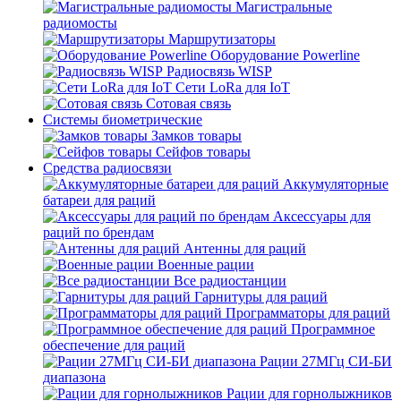
Магистральные
радиомосты
Маршрутизаторы
Оборудование Powerline
Радиосвязь WISP
Сети LoRa для IoT
Сотовая связь
Системы биометрические
Замков товары
Сейфов товары
Средства радиосвязи
Аккумуляторные
батареи для раций
Аксессуары для
раций по брендам
Антенны для раций
Военные рации
Все радиостанции
Гарнитуры для раций
Программаторы для раций
Программное
обеспечение для раций
Рации 27МГц СИ-БИ
диапазона
Рации для горнолыжников