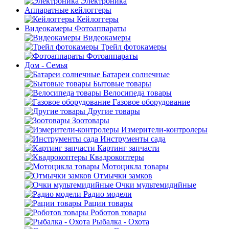
Электроника
Аппаратные кейлоггеры
Кейлоггеры
Видеокамеры Фотоаппараты
Видеокамеры
Трейл фотокамеры
Фотоаппараты
Дом - Семья
Батареи солнечные
Бытовые товары
Велосипеда товары
Газовое оборудование
Другие товары
Зоотовары
Измерители-контролеры
Инструменты сада
Картинг запчасти
Квадрокоптеры
Мотоцикла товары
Отмычки замков
Очки мультемидийные
Радио модели
Рации товары
Роботов товары
Рыбалка - Охота