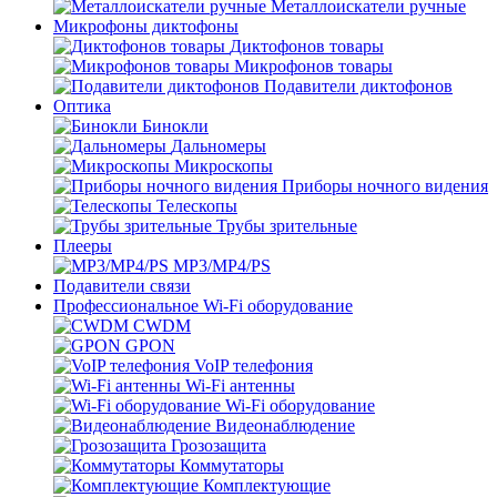
Металлоискатели ручные
Микрофоны диктофоны
Диктофонов товары
Микрофонов товары
Подавители диктофонов
Оптика
Бинокли
Дальномеры
Микроскопы
Приборы ночного видения
Телескопы
Трубы зрительные
Плееры
MP3/MP4/PS
Подавители связи
Профессиональное Wi-Fi оборудование
CWDM
GPON
VoIP телефония
Wi-Fi антенны
Wi-Fi оборудование
Видеонаблюдение
Грозозащита
Коммутаторы
Комплектующие