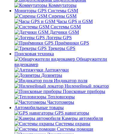
Коммутаторы
Мониторы GPS Системы GSM
Сирены GSM
Часы GPS и GSM
Системы GSM
Датчики GSM
Логеры GPS
Приёмники GPS
Трекеры GPS
Поисковая техника
Обнаружители
видеокамер
Антижучки
Дозимтры
Индикатор поля
Ниленейный локатор
Поисковые приборы
Тепловизоры
Частотомеры
Автомобильные товары
GPS навигаторы
Камеры автомобиля
Системы охраны
Системы помощи