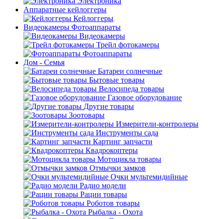
Электроника
Аппаратные кейлоггеры
Кейлоггеры
Видеокамеры Фотоаппараты
Видеокамеры
Трейл фотокамеры
Фотоаппараты
Дом - Семья
Батареи солнечные
Бытовые товары
Велосипеда товары
Газовое оборудование
Другие товары
Зоотовары
Измерители-контролеры
Инструменты сада
Картинг запчасти
Квадрокоптеры
Мотоцикла товары
Отмычки замков
Очки мультемидийные
Радио модели
Рации товары
Роботов товары
Рыбалка - Охота