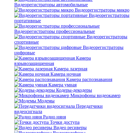
Видеорегистраторы автомобильные
Видеорегистраторы микро
Видеорегистраторы
портативные
Видеорегистраторы профессиональные
Видеорегистраторы
спортивные
Видеорегистраторы
цифровые
Камера
взрывозащищенная
Камера лазерная
Камера ночная
Камера распознавания
Камера умная
Кодеры-декодеры
Микрофоны видеокамер
Модемы
Передатчики
видеосигнала
Радио няня
Точки доступа
Видео ресиверы
Видеотелефоны