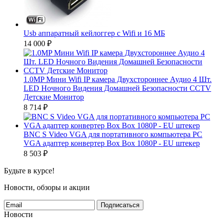
Usb аппаратный кейлоггер с Wifi и 16 МБ
14 000
₽
1.0MP Мини Wifi IP камера Двухстороннее Аудио 4 Шт.
LED Ночного Видения Домашней Безопасности CCTV
Детские Монитор
8 714
₽
BNC S Video VGA для портативного компьютера PC
VGA адаптер конвертер Box Box 1080P - EU штекер
8 503
₽
Будьте в курсе!
Новости, обзоры и акции
Подписаться
Новости