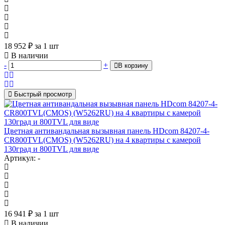
18 952
₽
за 1 шт
В наличии
-
+
В корзину
Быстрый просмотр
Цветная антивандальная вызывная панель HDcom 84207-4-
CR800TVL(CMOS) (W5262RU) на 4 квартиры с камерой
130град и 800TVL для виде
Артикул: -
16 941
₽
за 1 шт
В наличии