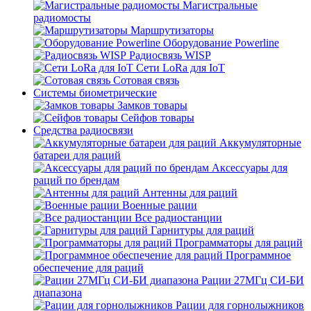
Магистральные
радиомосты
Маршрутизаторы
Оборудование Powerline
Радиосвязь WISP
Сети LoRa для IoT
Сотовая связь
Системы биометрические
Замков товары
Сейфов товары
Средства радиосвязи
Аккумуляторные
батареи для раций
Аксессуары для
раций по брендам
Антенны для раций
Военные рации
Все радиостанции
Гарнитуры для раций
Программаторы для раций
Программное
обеспечение для раций
Рации 27МГц СИ-БИ
диапазона
Рации для горнолыжников