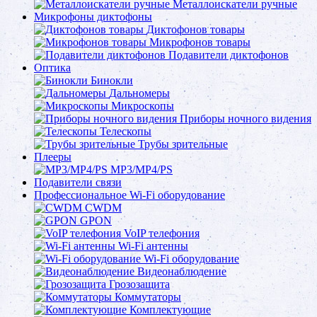
Металлоискатели ручные
Микрофоны диктофоны
Диктофонов товары
Микрофонов товары
Подавители диктофонов
Оптика
Бинокли
Дальномеры
Микроскопы
Приборы ночного видения
Телескопы
Трубы зрительные
Плееры
MP3/MP4/PS
Подавители связи
Профессиональное Wi-Fi оборудование
CWDM
GPON
VoIP телефония
Wi-Fi антенны
Wi-Fi оборудование
Видеонаблюдение
Грозозащита
Коммутаторы
Комплектующие