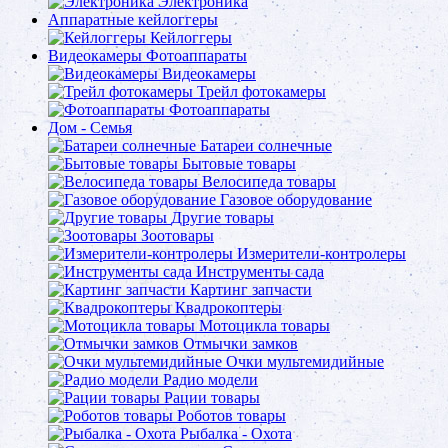
Электроника
Аппаратные кейлоггеры
Кейлоггеры
Видеокамеры Фотоаппараты
Видеокамеры
Трейл фотокамеры
Фотоаппараты
Дом - Семья
Батареи солнечные
Бытовые товары
Велосипеда товары
Газовое оборудование
Другие товары
Зоотовары
Измерители-контролеры
Инструменты сада
Картинг запчасти
Квадрокоптеры
Мотоцикла товары
Отмычки замков
Очки мультемидийные
Радио модели
Рации товары
Роботов товары
Рыбалка - Охота