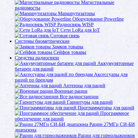
Магистральные
радиомосты
Маршрутизаторы
Оборудование Powerline
Радиосвязь WISP
Сети LoRa для IoT
Сотовая связь
Системы биометрические
Замков товары
Сейфов товары
Средства радиосвязи
Аккумуляторные
батареи для раций
Аксессуары для
раций по брендам
Антенны для раций
Военные рации
Все радиостанции
Гарнитуры для раций
Программаторы для раций
Программное
обеспечение для раций
Рации 27МГц СИ-БИ
диапазона
Рации для горнолыжников