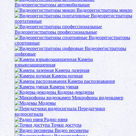
Видеорегистраторы автомобильные
Видеорегистраторы микро
Видеорегистраторы
портативные
Видеорегистраторы профессиональные
Видеорегистраторы
спортивные
Видеорегистраторы
цифровые
Камера
взрывозащищенная
Камера лазерная
Камера ночная
Камера распознавания
Камера умная
Кодеры-декодеры
Микрофоны видеокамер
Модемы
Передатчики
видеосигнала
Радио няня
Точки доступа
Видео ресиверы
Видеотелефоны