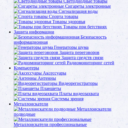
Светодиодные товары
Сигареты электронные
Сигнализация воды
Спорта товары
Товары здоровья
Товары при бетствиях
Защита информации
Безопасность
информационная
Генераторы шума
Защита переговоров
Защита средств связи
Радиомониторинг сетей
Компьютеры
Аксессуары
Антенны
Видеорегистраторы
Планшеты
Платы видеозахвата
Системы зрения
Металлоискатели
Металлоискатели
подводные
Металлоискатели профессиональные