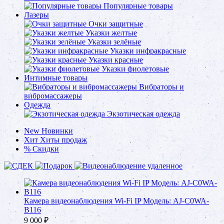
Популярные товары
Лазеры
Очки защитные
Указки желтые
Указки зелёные
Указки инфракрасные
Указки красные
Указки фиолетовые
Интимные товары
Вибраторы и
вибромассажеры
Одежда
Экзотическая одежда
New
Новинки
Хит
Хиты продаж
%
Скидки
Камера видеонаблюдения Wi-Fi IP Модель: AJ-C0WA-
B116
9 000
₽