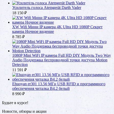
Усилитель голоса Atemgerät Darth Vader
18 150
₽
XW Wifi Мини IP камера 4K Ultra HD 1080P Секрет
камера Ночное видение
8 785
₽
1080P Mini WiFi IP камера Full HD DIY Модуль Two Way
Audio Поддержка беспроводной точки доступа Motion
Detection
11 591
₽
Ehuoyan er301 13.56 МГц USB RFID и программного
обеспечения читалка В4.2 белый
8 990
₽
Будьте в курсе!
Новости, обзоры и акции