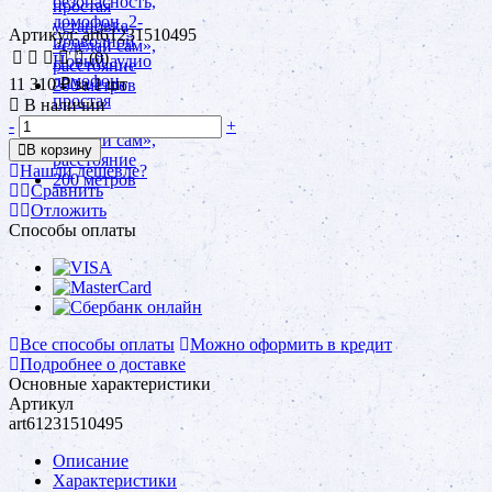
Артикул: art61231510495
(0)
11 310 ₽
за 1 шт
В наличии
-
+
В корзину
Нашли дешевле?
Сравнить
Отложить
Способы оплаты
Все способы оплаты
Можно оформить в кредит
Подробнее о доставке
Основные характеристики
Артикул
art61231510495
Описание
Характеристики