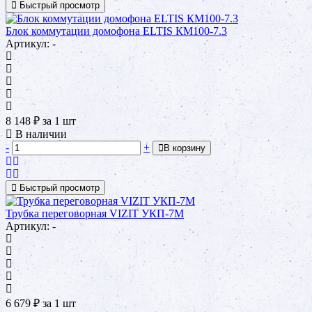
Быстрый просмотр
Блок коммутации домофона ELTIS КМ100-7.3
Артикул: -
8 148
₽
за 1 шт
В наличии
-
+
В корзину
Быстрый просмотр
Трубка переговорная VIZIT УКП-7М
Артикул: -
6 679
₽
за 1 шт