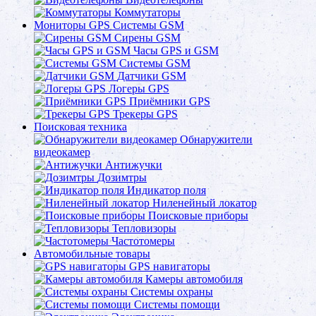
Коммутаторы
Мониторы GPS Системы GSM
Сирены GSM
Часы GPS и GSM
Системы GSM
Датчики GSM
Логеры GPS
Приёмники GPS
Трекеры GPS
Поисковая техника
Обнаружители
видеокамер
Антижучки
Дозимтры
Индикатор поля
Ниленейный локатор
Поисковые приборы
Тепловизоры
Частотомеры
Автомобильные товары
GPS навигаторы
Камеры автомобиля
Системы охраны
Системы помощи