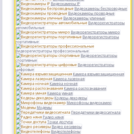
Видеокамеры IP
Видеокамеры беспроводные
Видеокамеры проводные
Видеокамеры уличные
Видеорегистраторы
автомобильные
Видеорегистраторы микро
Видеорегистраторы
портативные
Видеорегистраторы профессиональные
Видеорегистраторы
спортивные
Видеорегистраторы
цифровые
Камера взрывозащищенная
Камера лазерная
Камера ночная
Камера распознавания
Камера умная
Кодеры-декодеры
Микрофоны видеокамер
Модемы
Передатчики видеосигнала
Радио няня
Точки доступа
Видео ресиверы
Видеотелефоны