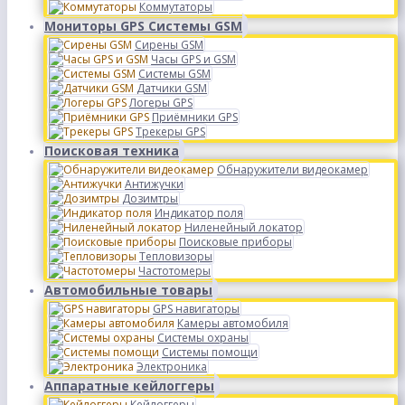
Коммутаторы
Мониторы GPS Системы GSM
Сирены GSM
Часы GPS и GSM
Системы GSM
Датчики GSM
Логеры GPS
Приёмники GPS
Трекеры GPS
Поисковая техника
Обнаружители видеокамер
Антижучки
Дозимтры
Индикатор поля
Ниленейный локатор
Поисковые приборы
Тепловизоры
Частотомеры
Автомобильные товары
GPS навигаторы
Камеры автомобиля
Системы охраны
Системы помощи
Электроника
Аппаратные кейлоггеры
Кейлоггеры