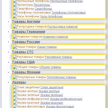
Необычные телефоны
Проекторы
Смартфоны
Телефоны спутниковые
Часы телефоны
Товары Англии
Распродажа товаров
Товары Германии
Новинки товаров
Товары России
Наши товары
Товары СТС
Рекламные товары
Товары США
Общие товары
Товары Японии
Популярные товары
Лазеры
Очки защитные
Указки желтые
Указки зелёные
Указки инфракрасные
Указки красные
Указки фиолетовые