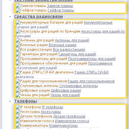
Замков товары
Сейфов товары
Средства радиосвязи
Аккумуляторные
батареи для раций
Аксессуары для раций по
брендам
Антенны для раций
Военные рации
Все радиостанции
Гарнитуры для раций
Программаторы для раций
Программное
обеспечение для раций
Рации 27МГц СИ-БИ
диапазона
Рации для горнолыжников
Спутниковые антенны
Цифровые рации
Чехлы для раций
Телефоны
IP телефоны
Аксессуары
Детали телефонов
Изменители голоса
Коммуникаторы