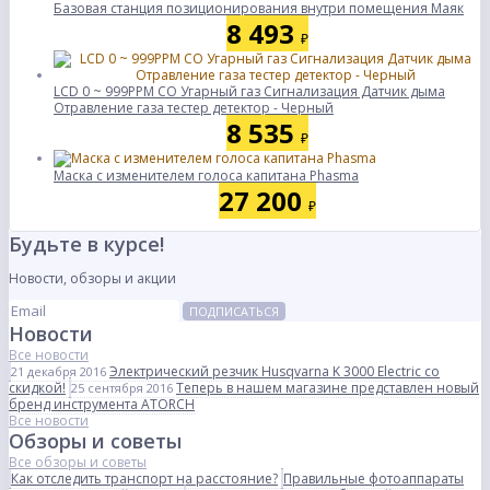
Базовая станция позиционирования внутри помещения Маяк
8 493
₽
LCD 0 ~ 999PPM CO Угарный газ Сигнализация Датчик дыма
Отравление газа тестер детектор - Черный
8 535
₽
Маска с изменителем голоса капитана Phasma
27 200
₽
Будьте в курсе!
Новости, обзоры и акции
ПОДПИСАТЬСЯ
Новости
Все новости
Электрический резчик Husqvarna K 3000 Electric со
21 декабря 2016
скидкой!
Теперь в нашем магазине представлен новый
25 сентября 2016
бренд инструмента ATORCH
Все новости
Обзоры и советы
Все обзоры и советы
Как отследить транспорт на расстояние?
Правильные фотоаппараты