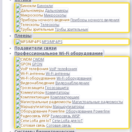
Бинокли
Дальномеры
Микроскопы
Приборы ночного видения
Телескопы
Трубы зрительные
Плееры
MP3/MP4/PS
Подавители связи
Профессиональное Wi-Fi оборудование
CWDM
GPON
VoIP телефония
Wi-Fi антенны
Wi-Fi оборудование
Видеонаблюдение
Грозозащита
Коммутаторы
Комплектующие
Магистральные радиомосты
Маршрутизаторы
Оборудование Powerline
Радиосвязь WISP
Сети LoRa для IoT
Сотовая связь
Системы биометрические