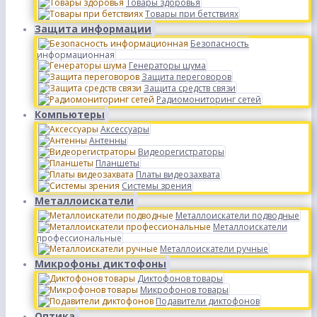
Товары здоровья
Товары при бетствиях
Защита информации
Безопасность
информационная
Генераторы шума
Защита переговоров
Защита средств связи
Радиомониторинг сетей
Компьютеры
Аксессуары
Антенны
Видеорегистраторы
Планшеты
Платы видеозахвата
Системы зрения
Металлоискатели
Металлоискатели подводные
Металлоискатели
профессиональные
Металлоискатели ручные
Микрофоны диктофоны
Диктофонов товары
Микрофонов товары
Подавители диктофонов
Оптика