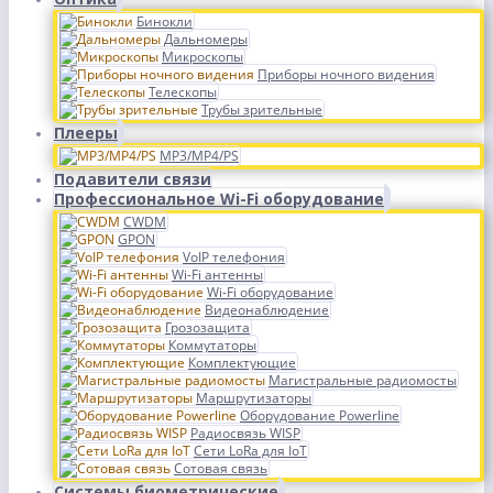
Бинокли
Дальномеры
Микроскопы
Приборы ночного видения
Телескопы
Трубы зрительные
Плееры
MP3/MP4/PS
Подавители связи
Профессиональное Wi-Fi оборудование
CWDM
GPON
VoIP телефония
Wi-Fi антенны
Wi-Fi оборудование
Видеонаблюдение
Грозозащита
Коммутаторы
Комплектующие
Магистральные радиомосты
Маршрутизаторы
Оборудование Powerline
Радиосвязь WISP
Сети LoRa для IoT
Сотовая связь
Системы биометрические