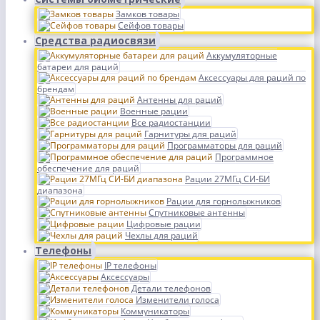
Замков товары
Сейфов товары
Средства радиосвязи
Аккумуляторные
батареи для раций
Аксессуары для раций по
брендам
Антенны для раций
Военные рации
Все радиостанции
Гарнитуры для раций
Программаторы для раций
Программное
обеспечение для раций
Рации 27МГц СИ-БИ
диапазона
Рации для горнолыжников
Спутниковые антенны
Цифровые рации
Чехлы для раций
Телефоны
IP телефоны
Аксессуары
Детали телефонов
Изменители голоса
Коммуникаторы