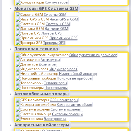
Коммутаторы
Мониторы GPS Системы GSM
Сирены GSM
Часы GPS и GSM
Системы GSM
Датчики GSM
Логеры GPS
Приёмники GPS
Трекеры GPS
Поисковая техника
Обнаружители видеокамер
Антижучки
Дозимтры
Индикатор поля
Ниленейный локатор
Поисковые приборы
Тепловизоры
Частотомеры
Автомобильные товары
GPS навигаторы
Камеры автомобиля
Системы охраны
Системы помощи
Электроника
Аппаратные кейлоггеры
Кейлоггеры