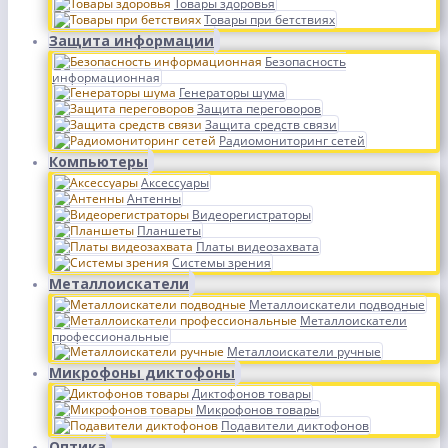
Товары здоровья
Товары при бетствиях
Защита информации
Безопасность
информационная
Генераторы шума
Защита переговоров
Защита средств связи
Радиомониторинг сетей
Компьютеры
Аксессуары
Антенны
Видеорегистраторы
Планшеты
Платы видеозахвата
Системы зрения
Металлоискатели
Металлоискатели подводные
Металлоискатели
профессиональные
Металлоискатели ручные
Микрофоны диктофоны
Диктофонов товары
Микрофонов товары
Подавители диктофонов
Оптика