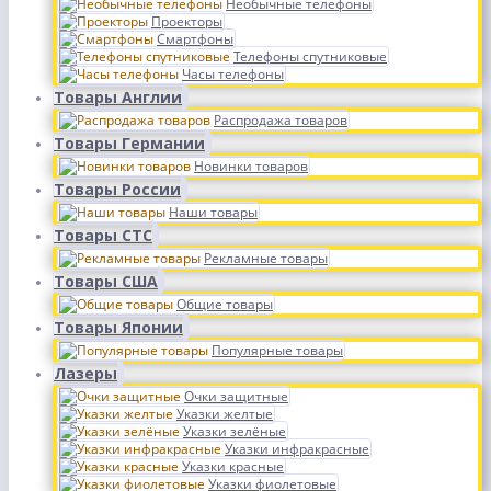
Необычные телефоны
Проекторы
Смартфоны
Телефоны спутниковые
Часы телефоны
Товары Англии
Распродажа товаров
Товары Германии
Новинки товаров
Товары России
Наши товары
Товары СТС
Рекламные товары
Товары США
Общие товары
Товары Японии
Популярные товары
Лазеры
Очки защитные
Указки желтые
Указки зелёные
Указки инфракрасные
Указки красные
Указки фиолетовые