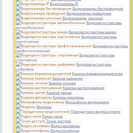
Видеокамеры IP
Видеокамеры беспроводные
Видеокамеры проводные
Видеокамеры уличные
Видеорегистраторы
автомобильные
Видеорегистраторы микро
Видеорегистраторы
портативные
Видеорегистраторы
профессиональные
Видеорегистраторы
спортивные
Видеорегистраторы
цифровые
Камера взрывозащищенная
Камера лазерная
Камера ночная
Камера распознавания
Камера умная
Кодеры-декодеры
Микрофоны видеокамер
Модемы
Передатчики видеосигнала
Радио няня
Точки доступа
Видео ресиверы
Видеотелефоны