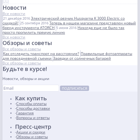
Новости
Все новости
Электрический резчик Husqvarna K 3000 Electric со
21 декабря 2016
скидкой!
Теперь в нашем магазине представлен новый
25 сентября 2016
бренд инструмента ATORCH
Никогда еще не было так
5 июня 2016
просто пропилить прямую линию
Все новости
Обзоры и советы
Все обзоры и советы
Как отследить транспорт на расстояние?
Правильные фотоаппараты
для повседневной съемки
Зарядки от солнечных батарей
Все обзоры и советы
Будьте в курсе!
Новости, обзоры и акции
ПОДПИСАТЬСЯ
Как купить
Способы оплаты
Способы доставки
Гарантия
Вопросы и ответы
Пресс-центр
Акции и скидки
Обзоры и советы