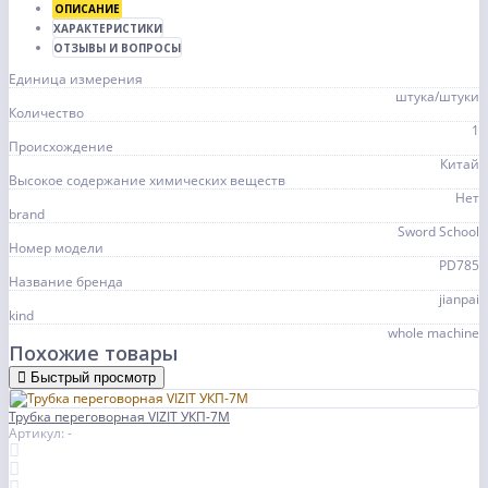
ОПИСАНИЕ
ХАРАКТЕРИСТИКИ
ОТЗЫВЫ И ВОПРОСЫ
Единица измерения
штука/штуки
Количество
1
Происхождение
Китай
Высокое содержание химических веществ
Нет
brand
Sword School
Номер модели
PD785
Название бренда
jianpai
kind
whole machine
Похожие товары
Быстрый просмотр
Трубка переговорная VIZIT УКП-7М
Артикул: -