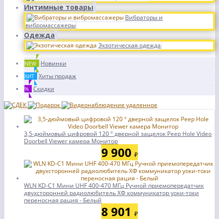
Интимные товары
Вибраторы и
вибромассажеры
Одежда
Экзотическая одежда
Новинки
NEW
Хиты продаж
ХИТ
Скидки
%
3,5-дюймовый цифровой 120 ° дверной защелок Peep Hole Video
Doorbell Viewer камера Монитор
9 900
₽
WLN KD-C1 Мини UHF 400-470 МГц Ручной приемопередатчик
двухсторонней радиолюбитель ХФ коммуникатор уоки-токи
переносная рация - Белый
8 901
₽