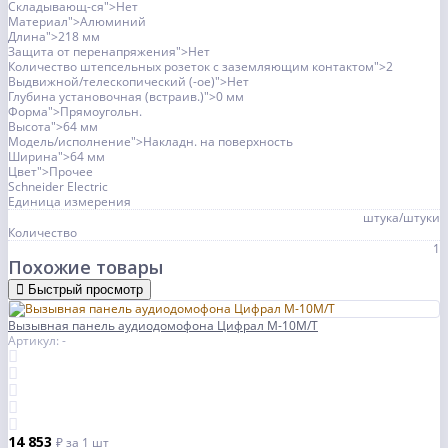
Складывающ-ся">Нет
Материал">Алюминий
Длина">218 мм
Защита от перенапряжения">Нет
Количество штепсельных розеток с заземляющим контактом">2
Выдвижной/телескопический (-ое)">Нет
Глубина установочная (встраив.)">0 мм
Форма">Прямоугольн.
Высота">64 мм
Модель/исполнение">Накладн. на поверхность
Ширина">64 мм
Цвет">Прочее
Schneider Electric
Единица измерения
штука/штуки
Количество
1
Похожие товары
Быстрый просмотр
Вызывная панель аудиодомофона Цифрал М-10М/Т
Артикул: -
14 853
₽
за 1 шт