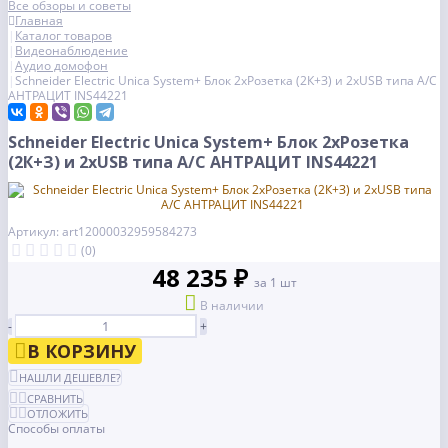
Все обзоры и советы
Главная
Каталог товаров
Видеонаблюдение
Аудио домофон
Schneider Electric Unica System+ Блок 2хРозетка (2К+З) и 2хUSB типа A/C
АНТРАЦИТ INS44221
Schneider Electric Unica System+ Блок 2хРозетка
(2К+З) и 2хUSB типа A/C АНТРАЦИТ INS44221
Артикул: art12000032959584273
(0)
48 235 ₽
за 1 шт
В наличии
-
+
В КОРЗИНУ
НАШЛИ ДЕШЕВЛЕ?
СРАВНИТЬ
ОТЛОЖИТЬ
Способы оплаты