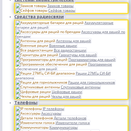
Замков товары
Сейфов товары
Средства радиосвязи
Аккумуляторные
батареи для раций
Аксессуары для раций по
брендам
Антенны для раций
Военные рации
Все радиостанции
Гарнитуры для раций
Программаторы для раций
Программное
обеспечение для раций
Рации 27МГц СИ-БИ
диапазона
Рации для горнолыжников
Спутниковые антенны
Цифровые рации
Чехлы для раций
Телефоны
IP телефоны
Аксессуары
Детали телефонов
Изменители голоса
Коммуникаторы