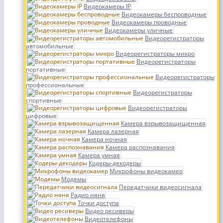
Видеокамеры IP
Видеокамеры беспроводные
Видеокамеры проводные
Видеокамеры уличные
Видеорегистраторы
автомобильные
Видеорегистраторы микро
Видеорегистраторы
портативные
Видеорегистраторы
профессиональные
Видеорегистраторы
спортивные
Видеорегистраторы
цифровые
Камера взрывозащищенная
Камера лазерная
Камера ночная
Камера распознавания
Камера умная
Кодеры-декодеры
Микрофоны видеокамер
Модемы
Передатчики видеосигнала
Радио няня
Точки доступа
Видео ресиверы
Видеотелефоны