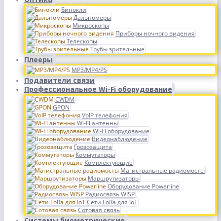
Бинокли
Дальномеры
Микроскопы
Приборы ночного видения
Телескопы
Трубы зрительные
Плееры
MP3/MP4/PS
Подавители связи
Профессиональное Wi-Fi оборудование
CWDM
GPON
VoIP телефония
Wi-Fi антенны
Wi-Fi оборудование
Видеонаблюдение
Грозозащита
Коммутаторы
Комплектующие
Магистральные радиомосты
Маршрутизаторы
Оборудование Powerline
Радиосвязь WISP
Сети LoRa для IoT
Сотовая связь
Системы биометрические