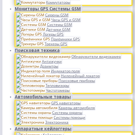
Коммутаторы
Мониторы GPS Системы GSM
Сирены GSM
Часы GPS и GSM
Системы GSM
Датчики GSM
Логеры GPS
Приёмники GPS
Трекеры GPS
Поисковая техника
Обнаружители видеокамер
Антижучки
Дозимтры
Индикатор поля
Ниленейный локатор
Поисковые приборы
Тепловизоры
Частотомеры
Автомобильные товары
GPS навигаторы
Камеры автомобиля
Системы охраны
Системы помощи
Электроника
Аппаратные кейлоггеры
Кейлоггеры