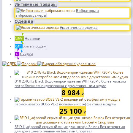
Интимные товары
Вибраторы и
вибромассажеры
Одежда
Экзотическая одежда
Новинки
NEW
Хиты продаж
ХИТ
Скидки
%
B10 2.4GHz Black Водонепроницаемы WIFI 720P с более низким
потреблением видеозвонка с двухсторонним аудио
8 984
₽
Гармонизатор BOSS VE-2 вокальный с эффектами модуль
25 100
₽
RFID Цифровой скрытый ящик для шкафа Замок Без отверстия
для домашнего плавания Бассейн Спортзал