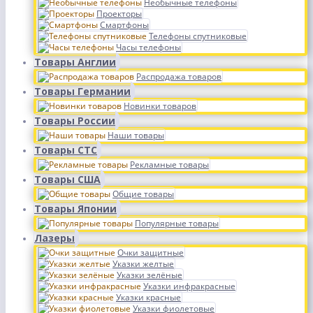
Необычные телефоны
Проекторы
Смартфоны
Телефоны спутниковые
Часы телефоны
Товары Англии
Распродажа товаров
Товары Германии
Новинки товаров
Товары России
Наши товары
Товары СТС
Рекламные товары
Товары США
Общие товары
Товары Японии
Популярные товары
Лазеры
Очки защитные
Указки желтые
Указки зелёные
Указки инфракрасные
Указки красные
Указки фиолетовые