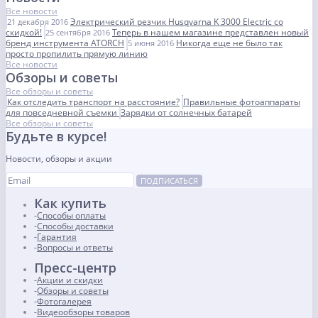
Все новости
Электрический резчик Husqvarna K 3000 Electric со
21 декабря 2016
скидкой!
Теперь в нашем магазине представлен новый
25 сентября 2016
бренд инструмента ATORCH
Никогда еще не было так
5 июня 2016
просто пропилить прямую линию
Все новости
Обзоры и советы
Все обзоры и советы
Как отследить транспорт на расстояние?
Правильные фотоаппараты
для повседневной съемки
Зарядки от солнечных батарей
Все обзоры и советы
Будьте в курсе!
Новости, обзоры и акции
ПОДПИСАТЬСЯ
Как купить
Способы оплаты
Способы доставки
Гарантия
Вопросы и ответы
Пресс-центр
Акции и скидки
Обзоры и советы
Фотогалерея
Видеообзоры товаров