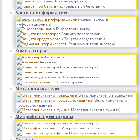
Товары здоровья
Товары при бетствиях
Защита информации
Безопасность
информационная
Генераторы шума
Защита переговоров
Защита средств связи
Радиомониторинг сетей
Компьютеры
Аксессуары
Антенны
Видеорегистраторы
Планшеты
Платы видеозахвата
Системы зрения
Металлоискатели
Металлоискатели подводные
Металлоискатели
профессиональные
Металлоискатели ручные
Микрофоны диктофоны
Диктофонов товары
Микрофонов товары
Подавители диктофонов
Оптика