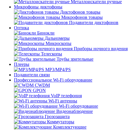
Металлоискатели ручные
Микрофоны диктофоны
Диктофонов товары
Микрофонов товары
Подавители диктофонов
Оптика
Бинокли
Дальномеры
Микроскопы
Приборы ночного видения
Телескопы
Трубы зрительные
Плееры
MP3/MP4/PS
Подавители связи
Профессиональное Wi-Fi оборудование
CWDM
GPON
VoIP телефония
Wi-Fi антенны
Wi-Fi оборудование
Видеонаблюдение
Грозозащита
Коммутаторы
Комплектующие