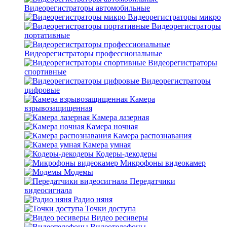
Видеорегистраторы автомобильные
Видеорегистраторы микро
Видеорегистраторы
портативные
Видеорегистраторы профессиональные
Видеорегистраторы
спортивные
Видеорегистраторы
цифровые
Камера
взрывозащищенная
Камера лазерная
Камера ночная
Камера распознавания
Камера умная
Кодеры-декодеры
Микрофоны видеокамер
Модемы
Передатчики
видеосигнала
Радио няня
Точки доступа
Видео ресиверы
Видеотелефоны