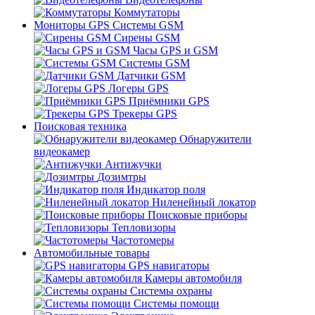
Коммутаторы
Мониторы GPS Системы GSM
Сирены GSM
Часы GPS и GSM
Системы GSM
Датчики GSM
Логеры GPS
Приёмники GPS
Трекеры GPS
Поисковая техника
Обнаружители
видеокамер
Антижучки
Дозимтры
Индикатор поля
Ниленейный локатор
Поисковые приборы
Тепловизоры
Частотомеры
Автомобильные товары
GPS навигаторы
Камеры автомобиля
Системы охраны
Системы помощи