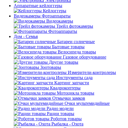
Электроника
Аппаратные кейлоггеры
Кейлоггеры
Видеокамеры Фотоаппараты
Видеокамеры
Трейл фотокамеры
Фотоаппараты
Дом - Семья
Батареи солнечные
Бытовые товары
Велосипеда товары
Газовое оборудование
Другие товары
Зоотовары
Измерители-контролеры
Инструменты сада
Картинг запчасти
Квадрокоптеры
Мотоцикла товары
Отмычки замков
Очки мультемидийные
Радио модели
Рации товары
Роботов товары
Рыбалка - Охота