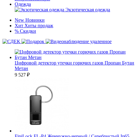
Одежда
Экзотическая одежда
New
Новинки
Хит
Хиты продаж
%
Скидки
Цифровой детектор утечки горючих газов Пропан Бутан
Метан
9 527
₽
FipiLock FL-P4 Жемчужно-черный / Серебристый Ip65