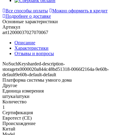
Все способы оплаты
Можно оформить в кредит
Подробнее о доставке
Основные характеристики
Артикул
art12000037027070067
Описание
Характеристики
Отзывы и вопросы
NoSuchKeysharded-description-
storagetx0000020a844c48bd51318-0066f2164a-9e60b-
default9e60b-default-default
Платформа системы умного дома
Другое
Единица измерения
штука/штуки
Количество
1
Сертификация
Евротест (СЕ)
Происхождение
Китай
Model