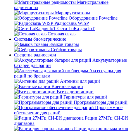
Магистральные
радиомосты
Маршрутизаторы
Оборудование Powerline
Радиосвязь WISP
Сети LoRa для IoT
Сотовая связь
Системы биометрические
Замков товары
Сейфов товары
Средства радиосвязи
Аккумуляторные
батареи для раций
Аксессуары для
раций по брендам
Антенны для раций
Военные рации
Все радиостанции
Гарнитуры для раций
Программаторы для раций
Программное
обеспечение для раций
Рации 27МГц СИ-БИ
диапазона
Рации для горнолыжников