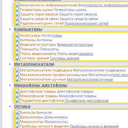
Безопасность информацио
Генераторы шума
Защита переговоров
Защита средств связи
Радиомониторинг сетей
Компьютеры
Аксессуары
Антенны
Видеорегистраторы
Планшеты
Платы видеозахвата
Системы зрения
Металлоискатели
Металлоискатели подводные
Металлоискатели пр
Металлоискатели ручные
Микрофоны диктофоны
Диктофонов товары
Микрофонов товары
Подавители диктофонов
Оптика
Бинокли
Дальномеры
Микроскопы
Приборы ночного видения