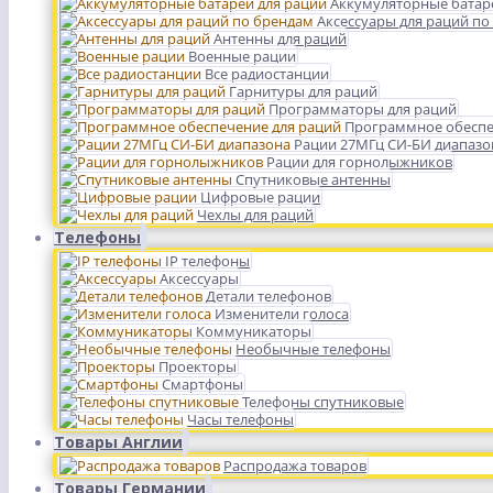
Аккумуляторные батар
Аксессуары для раций по
Антенны для раций
Военные рации
Все радиостанции
Гарнитуры для раций
Программаторы для раций
Программное обеспе
Рации 27МГц СИ-БИ диапазо
Рации для горнолыжников
Спутниковые антенны
Цифровые рации
Чехлы для раций
Телефоны
IP телефоны
Аксессуары
Детали телефонов
Изменители голоса
Коммуникаторы
Необычные телефоны
Проекторы
Смартфоны
Телефоны спутниковые
Часы телефоны
Товары Англии
Распродажа товаров
Товары Германии