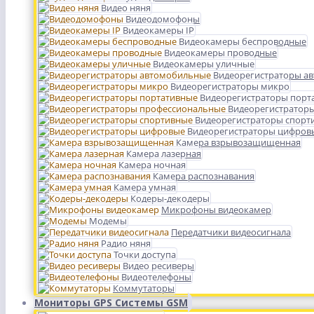
Видео няня
Видеодомофоны
Видеокамеры IP
Видеокамеры беспроводные
Видеокамеры проводные
Видеокамеры уличные
Видеорегистраторы а
Видеорегистраторы микро
Видеорегистраторы порт
Видеорегистратор
Видеорегистраторы спорт
Видеорегистраторы цифров
Камера взрывозащищенная
Камера лазерная
Камера ночная
Камера распознавания
Камера умная
Кодеры-декодеры
Микрофоны видеокамер
Модемы
Передатчики видеосигнала
Радио няня
Точки доступа
Видео ресиверы
Видеотелефоны
Коммутаторы
Мониторы GPS Системы GSM