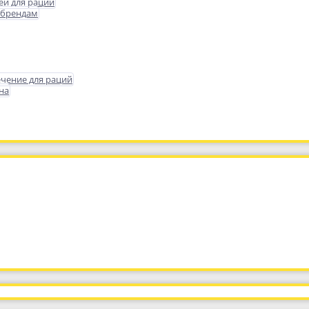
еи для раций
 брендам
чение для раций
на