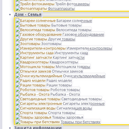
Трейл фотокамеры
Фотоаппараты
Дом - Семья
Батареи солнечные
Бытовые товары
Велосипеда товары
Газовое оборудование
Другие товары
Зоотовары
Измерители-контролеры
Инструменты сада
Картинг запчасти
Квадрокоптеры
Мотоцикла товары
Отмычки замков
Очки мультемидийные
Радио модели
Рации товары
Роботов товары
Рыбалка - Охота
Светодиодные товары
Сигареты электронные
Сигнализация воды
Спорта товары
Товары здоровья
Товары при бетствиях
Защита информации