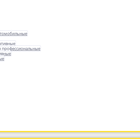
втомобильные
ативные
ы профессиональные
ивные
ые