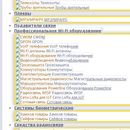
Телескопы
Трубы зрительные
Плееры
MP3/MP4/PS
Подавители связи
Профессиональное Wi-Fi оборудование
CWDM
GPON
VoIP телефония
Wi-Fi антенны
Wi-Fi оборудование
Видеонаблюдение
Грозозащита
Коммутаторы
Комплектующие
Магистральные радиомосты
Маршрутизаторы
Оборудование Powerline
Радиосвязь WISP
Сети LoRa для IoT
Сотовая связь
Системы биометрические
Замков товары
Сейфов товары
Средства радиосвязи