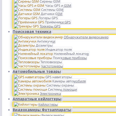
Сирены GSM
Часы GPS и GSM
Системы GSM
Датчики GSM
Логеры GPS
Приёмники GPS
Трекеры GPS
Поисковая техника
Обнаружители видеокамер
Антижучки
Дозимтры
Индикатор поля
Ниленейный локатор
Поисковые приборы
Тепловизоры
Частотомеры
Автомобильные товары
GPS навигаторы
Камеры автомобиля
Системы охраны
Системы помощи
Электроника
Аппаратные кейлоггеры
Кейлоггеры
Видеокамеры Фотоаппараты
Видеокамеры