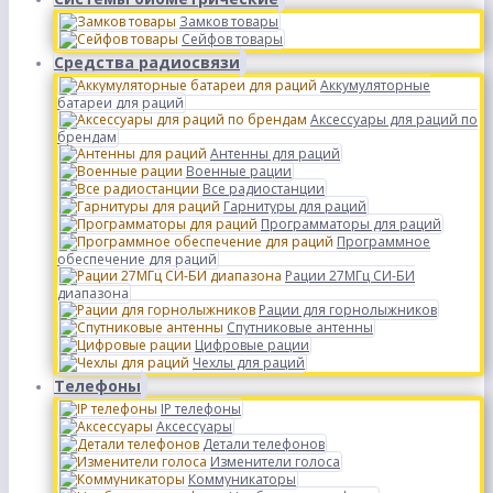
Замков товары
Сейфов товары
Средства радиосвязи
Аккумуляторные
батареи для раций
Аксессуары для раций по
брендам
Антенны для раций
Военные рации
Все радиостанции
Гарнитуры для раций
Программаторы для раций
Программное
обеспечение для раций
Рации 27МГц СИ-БИ
диапазона
Рации для горнолыжников
Спутниковые антенны
Цифровые рации
Чехлы для раций
Телефоны
IP телефоны
Аксессуары
Детали телефонов
Изменители голоса
Коммуникаторы