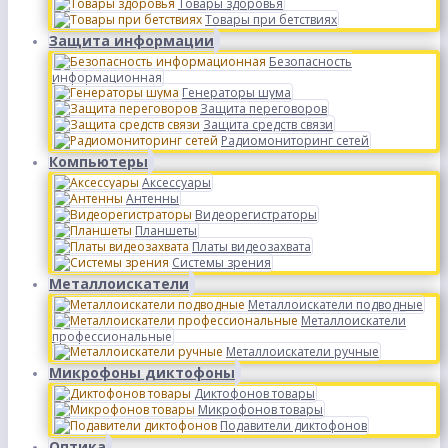
Товары здоровья
Товары при бетствиях
Защита информации
Безопасность
информационная
Генераторы шума
Защита переговоров
Защита средств связи
Радиомониторинг сетей
Компьютеры
Аксессуары
Антенны
Видеорегистраторы
Планшеты
Платы видеозахвата
Системы зрения
Металлоискатели
Металлоискатели подводные
Металлоискатели
профессиональные
Металлоискатели ручные
Микрофоны диктофоны
Диктофонов товары
Микрофонов товары
Подавители диктофонов
Оптика