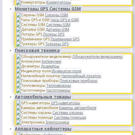
Коммутаторы
Мониторы GPS Системы GSM
Сирены GSM
Часы GPS и GSM
Системы GSM
Датчики GSM
Логеры GPS
Приёмники GPS
Трекеры GPS
Поисковая техника
Обнаружители видеокамер
Антижучки
Дозимтры
Индикатор поля
Ниленейный локатор
Поисковые приборы
Тепловизоры
Частотомеры
Автомобильные товары
GPS навигаторы
Камеры автомобиля
Системы охраны
Системы помощи
Электроника
Аппаратные кейлоггеры
Кейлоггеры