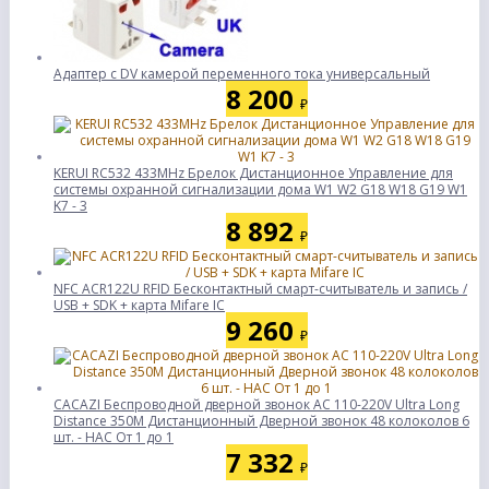
Адаптер с DV камерой переменного тока универсальный
8 200
₽
KERUI RC532 433MHz Брелок Дистанционное Управление для
системы охранной сигнализации дома W1 W2 G18 W18 G19 W1
K7 - 3
8 892
₽
NFC ACR122U RFID Бесконтактный смарт-считыватель и запись /
USB + SDK + карта Mifare IC
9 260
₽
CACAZI Беспроводной дверной звонок AC 110-220V Ultra Long
Distance 350M Дистанционный Дверной звонок 48 колоколов 6
шт. - НАС От 1 до 1
7 332
₽