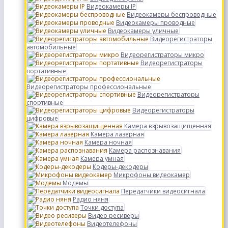
Видеокамеры IP
Видеокамеры беспроводные
Видеокамеры проводные
Видеокамеры уличные
Видеорегистраторы
автомобильные
Видеорегистраторы микро
Видеорегистраторы
портативные
Видеорегистраторы профессиональные
Видеорегистраторы
спортивные
Видеорегистраторы
цифровые
Камера взрывозащищенная
Камера лазерная
Камера ночная
Камера распознавания
Камера умная
Кодеры-декодеры
Микрофоны видеокамер
Модемы
Передатчики видеосигнала
Радио няня
Точки доступа
Видео ресиверы
Видеотелефоны