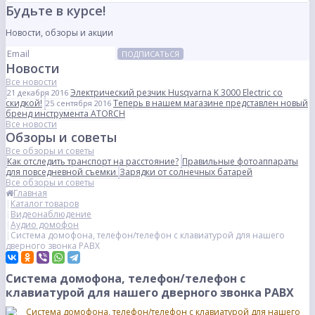
Будьте в курсе!
Новости, обзоры и акции
ПОДПИСАТЬСЯ
Новости
Все новости
Электрический резчик Husqvarna K 3000 Electric со
21 декабря 2016
скидкой!
Теперь в нашем магазине представлен новый
25 сентября 2016
бренд инструмента ATORCH
Все новости
Обзоры и советы
Все обзоры и советы
Как отследить транспорт на расстояние?
Правильные фотоаппараты
для повседневной съемки
Зарядки от солнечных батарей
Все обзоры и советы
Главная
Каталог товаров
Видеонаблюдение
Аудио домофон
Система домофона, телефон/телефон с клавиатурой для нашего
дверного звонка PABX
Система домофона, телефон/телефон с
клавиатурой для нашего дверного звонка PABX