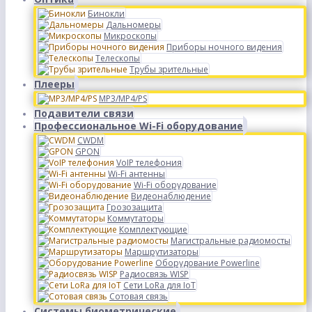
Бинокли
Дальномеры
Микроскопы
Приборы ночного видения
Телескопы
Трубы зрительные
Плееры
MP3/MP4/PS
Подавители связи
Профессиональное Wi-Fi оборудование
CWDM
GPON
VoIP телефония
Wi-Fi антенны
Wi-Fi оборудование
Видеонаблюдение
Грозозащита
Коммутаторы
Комплектующие
Магистральные радиомосты
Маршрутизаторы
Оборудование Powerline
Радиосвязь WISP
Сети LoRa для IoT
Сотовая связь
Системы биометрические