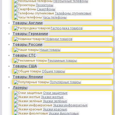
Необычные телефоны
Проекторы
Смартфоны
Телефоны спутниковые
Часы телефоны
Товары Англии
Распродажа товаров
Товары Германии
Новинки товаров
Товары России
Наши товары
Товары СТС
Рекламные товары
Товары США
Общие товары
Товары Японии
Популярные товары
Лазеры
Очки защитные
Указки желтые
Указки зелёные
Указки инфракрасные
Указки красные
Указки фиолетовые