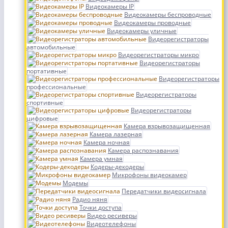
Видеокамеры IP
Видеокамеры беспроводные
Видеокамеры проводные
Видеокамеры уличные
Видеорегистраторы
автомобильные
Видеорегистраторы микро
Видеорегистраторы
портативные
Видеорегистраторы
профессиональные
Видеорегистраторы
спортивные
Видеорегистраторы
цифровые
Камера взрывозащищенная
Камера лазерная
Камера ночная
Камера распознавания
Камера умная
Кодеры-декодеры
Микрофоны видеокамер
Модемы
Передатчики видеосигнала
Радио няня
Точки доступа
Видео ресиверы
Видеотелефоны