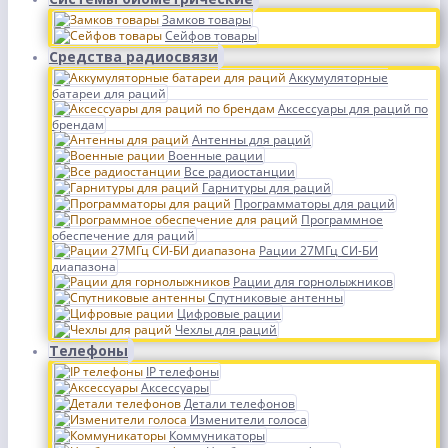
Замков товары
Сейфов товары
Средства радиосвязи
Аккумуляторные
батареи для раций
Аксессуары для раций по
брендам
Антенны для раций
Военные рации
Все радиостанции
Гарнитуры для раций
Программаторы для раций
Программное
обеспечение для раций
Рации 27МГц СИ-БИ
диапазона
Рации для горнолыжников
Спутниковые антенны
Цифровые рации
Чехлы для раций
Телефоны
IP телефоны
Аксессуары
Детали телефонов
Изменители голоса
Коммуникаторы