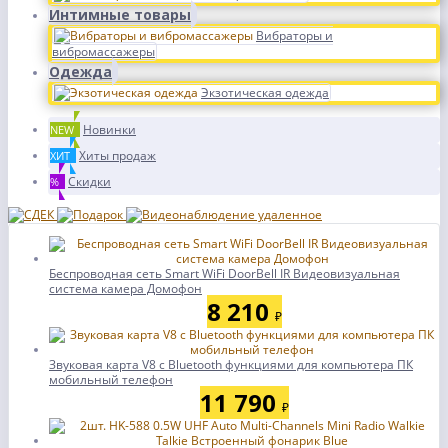
Интимные товары
Вибраторы и
вибромассажеры
Одежда
Экзотическая одежда
Новинки
NEW
Хиты продаж
ХИТ
Скидки
%
Беспроводная сеть Smart WiFi DoorBell IR Видеовизуальная
система камера Домофон
8 210
₽
Звуковая карта V8 с Bluetooth функциями для компьютера ПК
мобильный телефон
11 790
₽