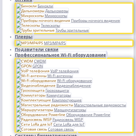
Бинокли
Дальномеры
Микроскопы
Приборы ночного видения
Телескопы
Трубы зрительные
Плееры
MP3/MP4/PS
Подавители связи
Профессиональное Wi-Fi оборудование
CWDM
GPON
VoIP телефония
Wi-Fi антенны
Wi-Fi оборудование
Видеонаблюдение
Грозозащита
Коммутаторы
Комплектующие
Магистральные радиомосты
Маршрутизаторы
Оборудование Powerline
Радиосвязь WISP
Сети LoRa для IoT
Сотовая связь
Системы биометрические