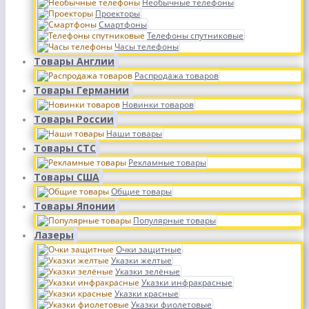
Необычные телефоны
Проекторы
Смартфоны
Телефоны спутниковые
Часы телефоны
Товары Англии
Распродажа товаров
Товары Германии
Новинки товаров
Товары России
Наши товары
Товары СТС
Рекламные товары
Товары США
Общие товары
Товары Японии
Популярные товары
Лазеры
Очки защитные
Указки желтые
Указки зелёные
Указки инфракрасные
Указки красные
Указки фиолетовые