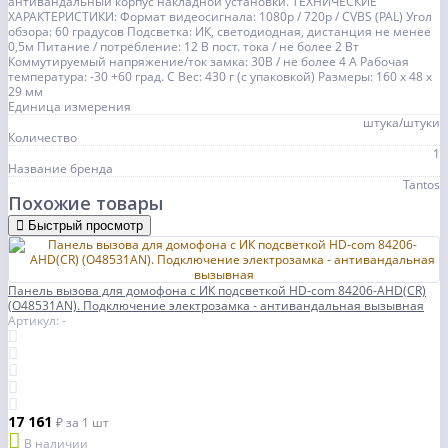
антивандальный корпус накладной установки. ТЕХНИЧЕСКИЕ
ХАРАКТЕРИСТИКИ: Формат видеосигнала: 1080p / 720p / CVBS (PAL) Угол
обзора: 60 градусов Подсветка: ИК, светодиодная, дистанция не менее
0,5м Питание / потребление: 12 В пост. тока / не более 2 Вт
Коммутируемый напряжение/ток замка: 30В / не более 4 А Рабочая
температура: -30 +60 град. С Вес: 430 г (с упаковкой) Размеры: 160 х 48 х
29 мм
Единица измерения
штука/штуки
Количество
1
Название бренда
Tantos
Похожие товары
Быстрый просмотр
Панель вызова для домофона с ИК подсветкой HD-com 84206-AHD(CR)
(O48531AN). Подключение электрозамка - антивандальная вызывная
Артикул: -
17 161
₽
за 1 шт
В наличии