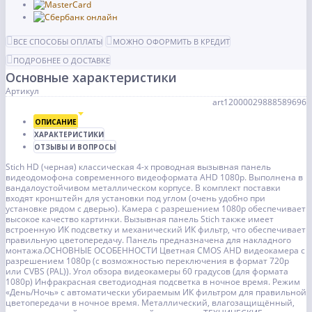
ВСЕ СПОСОБЫ ОПЛАТЫ
МОЖНО ОФОРМИТЬ В КРЕДИТ
ПОДРОБНЕЕ О ДОСТАВКЕ
Основные характеристики
Артикул
art12000029888589696
ОПИСАНИЕ
ХАРАКТЕРИСТИКИ
ОТЗЫВЫ И ВОПРОСЫ
Stich HD (черная) классическая 4-х проводная вызывная панель
видеодомофона современного видеоформата AHD 1080p. Выполнена в
вандалоустойчивом металлическом корпусе. В комплект поставки
входят кронштейн для установки под углом (очень удобно при
установке рядом с дверью). Камера с разрешением 1080p обеспечивает
высокое качество картинки. Вызывная панель Stich также имеет
встроенную ИК подсветку и механический ИК фильтр, что обеспечивает
правильную цветопередачу. Панель предназначена для накладного
монтажа.ОСНОВНЫЕ ОСОБЕННОСТИ Цветная CMOS AHD видеокамера с
разрешением 1080p (с возможностью переключения в формат 720p
или CVBS (PAL)). Угол обзора видеокамеры 60 градусов (для формата
1080p) Инфракрасная светодиодная подсветка в ночное время. Режим
«День/Ночь» с автоматически убираемым ИК фильтром для правильной
цветопередачи в ночное время. Металлический, влагозащищённый,