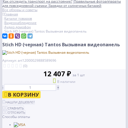
Как отследить транспорт на расстояние?
Правильные фотоаппараты
для повседневной съемки
Зарядки от солнечных батарей
Все обзоры и советы
Главная
Каталог товаров
Видеонаблюдение
Аудио домофон
Stich HD (черная) Tantos Вызывная видеопанель
Stich HD (черная) Tantos Вызывная видеопанель
Артикул: art12000029888589696
(0)
12 407 ₽
за 1 шт
В наличии
-
+
В КОРЗИНУ
НАШЛИ ДЕШЕВЛЕ?
СРАВНИТЬ
ОТЛОЖИТЬ
Способы оплаты