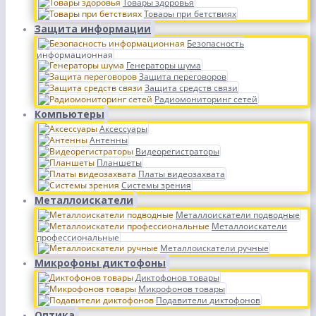
Товары здоровья
Товары при бетствиях
Защита информации
Безопасность
информационная
Генераторы шума
Защита переговоров
Защита средств связи
Радиомониторинг сетей
Компьютеры
Аксессуары
Антенны
Видеорегистраторы
Планшеты
Платы видеозахвата
Системы зрения
Металлоискатели
Металлоискатели подводные
Металлоискатели
профессиональные
Металлоискатели ручные
Микрофоны диктофоны
Диктофонов товары
Микрофонов товары
Подавители диктофонов
Оптика