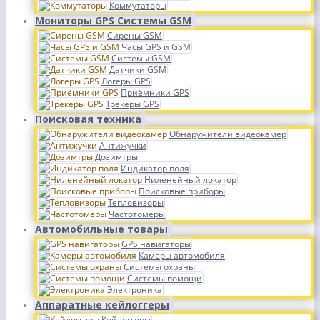
Коммутаторы
Мониторы GPS Системы GSM
Сирены GSM
Часы GPS и GSM
Системы GSM
Датчики GSM
Логеры GPS
Приёмники GPS
Трекеры GPS
Поисковая техника
Обнаружители видеокамер
Антижучки
Дозимтры
Индикатор поля
Ниленейный локатор
Поисковые приборы
Тепловизоры
Частотомеры
Автомобильные товары
GPS навигаторы
Камеры автомобиля
Системы охраны
Системы помощи
Электроника
Аппаратные кейлоггеры
Кейлоггеры