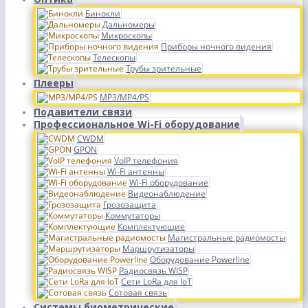
Бинокли
Дальномеры
Микроскопы
Приборы ночного видения
Телескопы
Трубы зрительные
Плееры
MP3/MP4/PS
Подавители связи
Профессиональное Wi-Fi оборудование
CWDM
GPON
VoIP телефония
Wi-Fi антенны
Wi-Fi оборудование
Видеонаблюдение
Грозозащита
Коммутаторы
Комплектующие
Магистральные радиомосты
Маршрутизаторы
Оборудование Powerline
Радиосвязь WISP
Сети LoRa для IoT
Сотовая связь
Системы биометрические