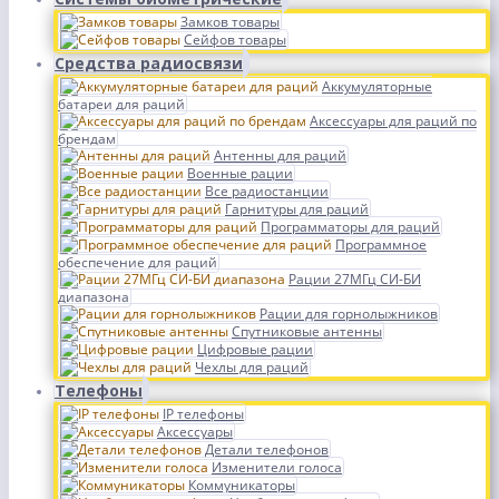
Замков товары
Сейфов товары
Средства радиосвязи
Аккумуляторные
батареи для раций
Аксессуары для раций по
брендам
Антенны для раций
Военные рации
Все радиостанции
Гарнитуры для раций
Программаторы для раций
Программное
обеспечение для раций
Рации 27МГц СИ-БИ
диапазона
Рации для горнолыжников
Спутниковые антенны
Цифровые рации
Чехлы для раций
Телефоны
IP телефоны
Аксессуары
Детали телефонов
Изменители голоса
Коммуникаторы