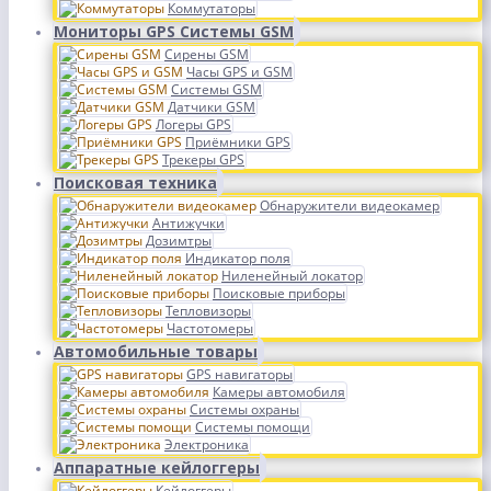
Коммутаторы
Мониторы GPS Системы GSM
Сирены GSM
Часы GPS и GSM
Системы GSM
Датчики GSM
Логеры GPS
Приёмники GPS
Трекеры GPS
Поисковая техника
Обнаружители видеокамер
Антижучки
Дозимтры
Индикатор поля
Ниленейный локатор
Поисковые приборы
Тепловизоры
Частотомеры
Автомобильные товары
GPS навигаторы
Камеры автомобиля
Системы охраны
Системы помощи
Электроника
Аппаратные кейлоггеры
Кейлоггеры