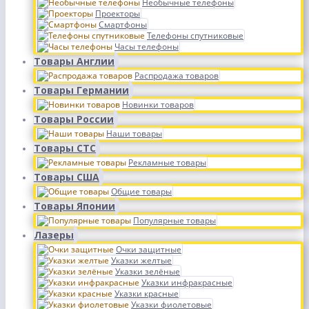
Необычные телефоны
Проекторы
Смартфоны
Телефоны спутниковые
Часы телефоны
Товары Англии
Распродажа товаров
Товары Германии
Новинки товаров
Товары России
Наши товары
Товары СТС
Рекламные товары
Товары США
Общие товары
Товары Японии
Популярные товары
Лазеры
Очки защитные
Указки желтые
Указки зелёные
Указки инфракрасные
Указки красные
Указки фиолетовые