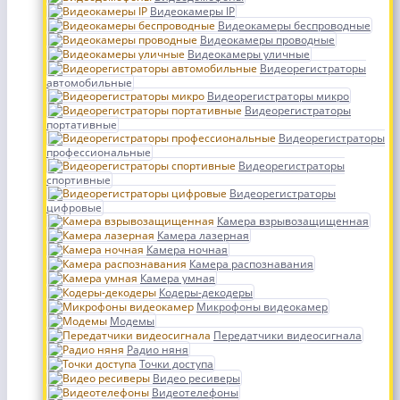
Видеокамеры IP
Видеокамеры беспроводные
Видеокамеры проводные
Видеокамеры уличные
Видеорегистраторы
автомобильные
Видеорегистраторы микро
Видеорегистраторы
портативные
Видеорегистраторы
профессиональные
Видеорегистраторы
спортивные
Видеорегистраторы
цифровые
Камера взрывозащищенная
Камера лазерная
Камера ночная
Камера распознавания
Камера умная
Кодеры-декодеры
Микрофоны видеокамер
Модемы
Передатчики видеосигнала
Радио няня
Точки доступа
Видео ресиверы
Видеотелефоны