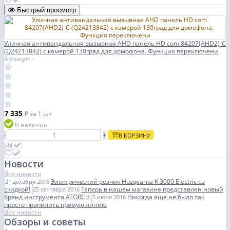
Быстрый просмотр
Уличная антивандальная вызывная AHD панель HD com 84207(AHD2)-C
(Q24213842) с камерой 130град для домофона. Функция переключени
Артикул: -
7 335
₽
за 1 шт
В наличии
-
+
В КОРЗИНУ
Новости
Все новости
Электрический резчик Husqvarna K 3000 Electric со
21 декабря 2016
скидкой!
Теперь в нашем магазине представлен новый
25 сентября 2016
бренд инструмента ATORCH
Никогда еще не было так
5 июня 2016
просто пропилить прямую линию
Все новости
Обзоры и советы