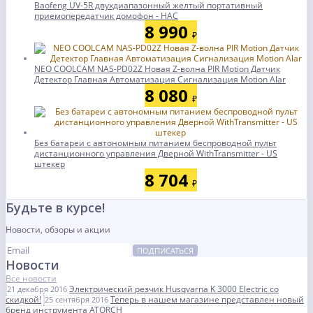
Baofeng UV-5R двухдиапазонный желтый портативный
приемопередатчик домофон - НАС
8 990
₽
NEO COOLCAM NAS-PD02Z Новая Z-волна PIR Motion Датчик
Детектор Главная Автоматизация Сигнализация Motion Alar
8 080
₽
Без батареи с автономным питанием беспроводной пульт
дистанционного управления Дверной WithTransmitter - US
штекер
8 704
₽
Будьте в курсе!
Новости, обзоры и акции
ПОДПИСАТЬСЯ
Новости
Все новости
Электрический резчик Husqvarna K 3000 Electric со
21 декабря 2016
скидкой!
Теперь в нашем магазине представлен новый
25 сентября 2016
бренд инструмента ATORCH