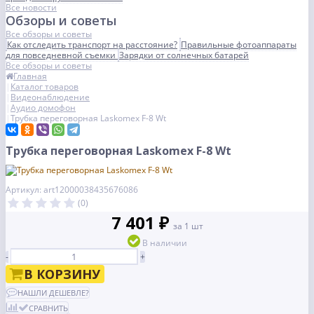
Все новости
Обзоры и советы
Все обзоры и советы
Как отследить транспорт на расстояние?
Правильные фотоаппараты
для повседневной съемки
Зарядки от солнечных батарей
Все обзоры и советы
Главная
Каталог товаров
Видеонаблюдение
Аудио домофон
Трубка переговорная Laskomex F-8 Wt
Трубка переговорная Laskomex F-8 Wt
Артикул: art12000038435676086
(0)
7 401 ₽
за 1 шт
В наличии
-
+
В КОРЗИНУ
НАШЛИ ДЕШЕВЛЕ?
СРАВНИТЬ