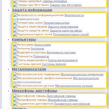
Товары здоровья
Товары при бетствиях
Защита информации
Безопасность
информационная
Генераторы шума
Защита переговоров
Защита средств связи
Радиомониторинг сетей
Компьютеры
Аксессуары
Антенны
Видеорегистраторы
Планшеты
Платы видеозахвата
Системы зрения
Металлоискатели
Металлоискатели подводные
Металлоискатели
профессиональные
Металлоискатели ручные
Микрофоны диктофоны
Диктофонов товары
Микрофонов товары
Подавители диктофонов
Оптика