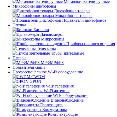
Металлоискатели ручные
Микрофоны диктофоны
Диктофонов товары
Микрофонов товары
Подавители диктофонов
Оптика
Бинокли
Дальномеры
Микроскопы
Приборы ночного видения
Телескопы
Трубы зрительные
Плееры
MP3/MP4/PS
Подавители связи
Профессиональное Wi-Fi оборудование
CWDM
GPON
VoIP телефония
Wi-Fi антенны
Wi-Fi оборудование
Видеонаблюдение
Грозозащита
Коммутаторы
Комплектующие