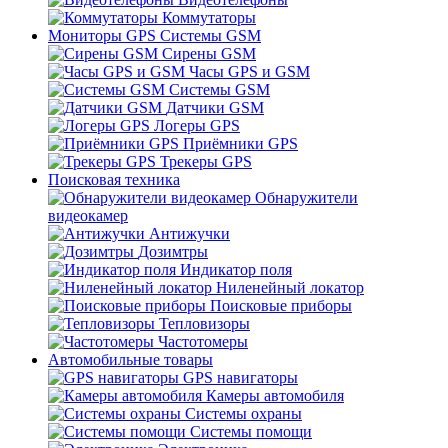
Коммутаторы
Мониторы GPS Системы GSM
Сирены GSM
Часы GPS и GSM
Системы GSM
Датчики GSM
Логеры GPS
Приёмники GPS
Трекеры GPS
Поисковая техника
Обнаружители
видеокамер
Антижучки
Дозимтры
Индикатор поля
Ниленейный локатор
Поисковые приборы
Тепловизоры
Частотомеры
Автомобильные товары
GPS навигаторы
Камеры автомобиля
Системы охраны
Системы помощи