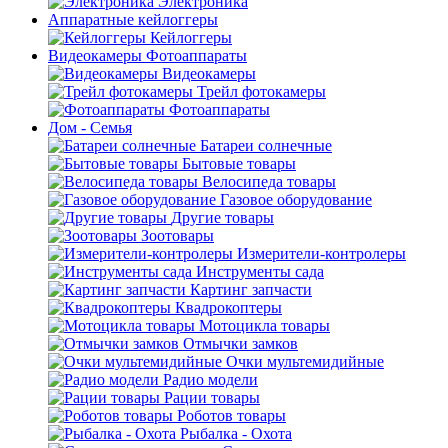
Электроника
Аппаратные кейлоггеры
Кейлоггеры
Видеокамеры Фотоаппараты
Видеокамеры
Трейл фотокамеры
Фотоаппараты
Дом - Семья
Батареи солнечные
Бытовые товары
Велосипеда товары
Газовое оборудование
Другие товары
Зоотовары
Измерители-контролеры
Инструменты сада
Картинг запчасти
Квадрокоптеры
Мотоцикла товары
Отмычки замков
Очки мультемидийные
Радио модели
Рации товары
Роботов товары
Рыбалка - Охота