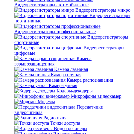
Видеорегистраторы автомобильные
Видеорегистраторы микро
Видеорегистраторы
портативные
Видеорегистраторы профессиональные
Видеорегистраторы
спортивные
Видеорегистраторы
цифровые
Камера
взрывозащищенная
Камера лазерная
Камера ночная
Камера распознавания
Камера умная
Кодеры-декодеры
Микрофоны видеокамер
Модемы
Передатчики
видеосигнала
Радио няня
Точки доступа
Видео ресиверы
Видеотелефоны