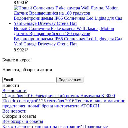
8 990
₽
Новый Солнечная F ake камера Wall Лампа, Motion
Датчик Вращающийся на 180 градусов
Водонепроницаемы IP65 Солнечная Led Lights для Сад
Yard Garage Driveway Стена Пат
8 992
₽
Будьте в курсе!
Новости, обзоры и акции
Подписаться
Новости
Все новости
21 декабря 2016
Электрический резчик Husqvarna K 3000
Electric со скидкой!
25 сентября 2016
Теперь в нашем магазине
представлен новый бренд инструмента ATORCH
Все новости
Обзоры и советы
Все обзоры и советы
Как отследить транспорт на расстояние?
Правильные