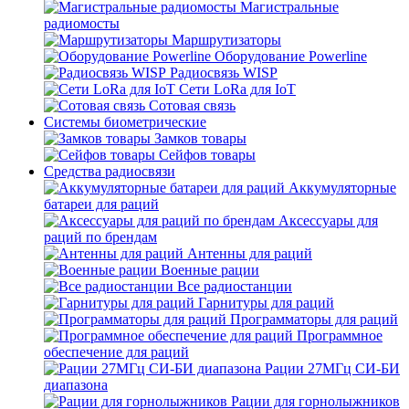
Магистральные
радиомосты
Маршрутизаторы
Оборудование Powerline
Радиосвязь WISP
Сети LoRa для IoT
Сотовая связь
Системы биометрические
Замков товары
Сейфов товары
Средства радиосвязи
Аккумуляторные
батареи для раций
Аксессуары для
раций по брендам
Антенны для раций
Военные рации
Все радиостанции
Гарнитуры для раций
Программаторы для раций
Программное
обеспечение для раций
Рации 27МГц СИ-БИ
диапазона
Рации для горнолыжников