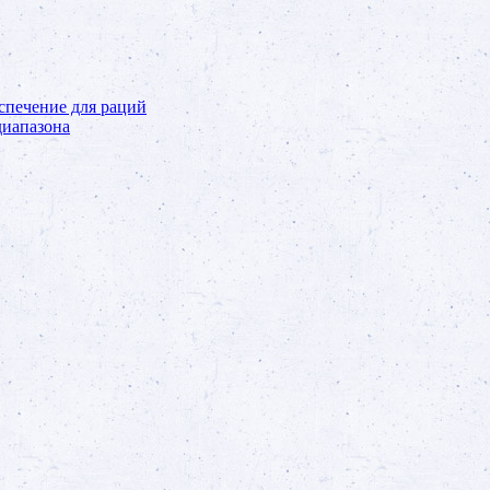
спечение для раций
иапазона