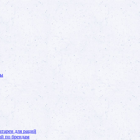
ты
тареи для раций
ий по брендам