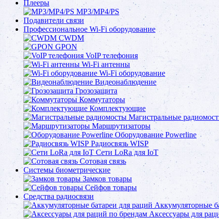
Плееры
MP3/MP4/PS
Подавители связи
Профессиональное Wi-Fi оборудование
CWDM
GPON
VoIP телефония
Wi-Fi антенны
Wi-Fi оборудование
Видеонаблюдение
Грозозащита
Коммутаторы
Комплектующие
Магистральные радиомос
Маршрутизаторы
Оборудование Powerline
Радиосвязь WISP
Сети LoRa для IoT
Сотовая связь
Системы биометрические
Замков товары
Сейфов товары
Средства радиосвязи
Аккумуляторные ба
Аксессуары для рац