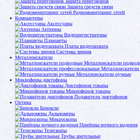
Защита переговоров
Защита средств связи
Радиомониторинг сетей
Компьютеры
Аксессуары
Антенны
Видеорегистраторы
Планшеты
Платы видеозахвата
Системы зрения
Металлоискатели
Металлоискатели подвод
Металлоискатели
Металлоискатели ручные
Микрофоны диктофоны
Диктофонов товары
Микрофонов товары
Подавители диктофонов
Оптика
Бинокли
Дальномеры
Микроскопы
Приборы ночного видения
Телескопы
Трубы зрительные