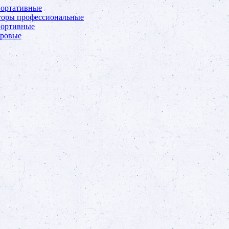
портативные
торы профессиональные
портивные
фровые