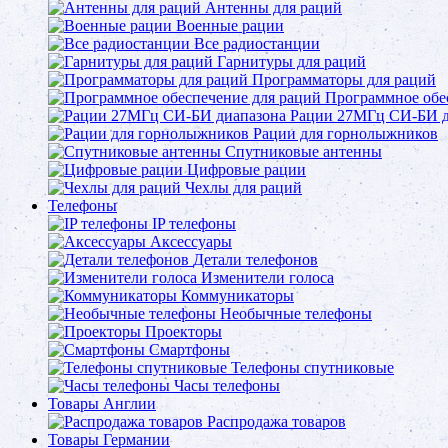
Антенны для раций
Военные рации
Все радиостанции
Гарнитуры для раций
Программаторы для раций
Программное обе
Рации 27МГц СИ-БИ д
Рации для горнолыжников
Спутниковые антенны
Цифровые рации
Чехлы для раций
Телефоны
IP телефоны
Аксессуары
Детали телефонов
Изменители голоса
Коммуникаторы
Необычные телефоны
Проекторы
Смартфоны
Телефоны спутниковые
Часы телефоны
Товары Англии
Распродажа товаров
Товары Германии