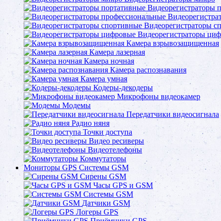
Видеорегистраторы 
Видеорегистра
Видеорегистраторы с
Видеорегистраторы ци
Камера взрывозащищенная
Камера лазерная
Камера ночная
Камера распознавания
Камера умная
Кодеры-декодеры
Микрофоны видеокамер
Модемы
Передатчики видеосигнала
Радио няня
Точки доступа
Видео ресиверы
Видеотелефоны
Коммутаторы
Мониторы GPS Системы GSM
Сирены GSM
Часы GPS и GSM
Системы GSM
Датчики GSM
Логеры GPS
Приёмники GPS