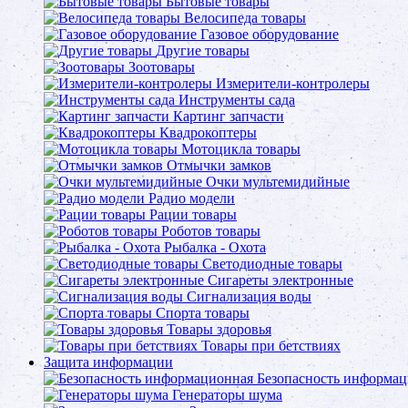
Бытовые товары
Велосипеда товары
Газовое оборудование
Другие товары
Зоотовары
Измерители-контролеры
Инструменты сада
Картинг запчасти
Квадрокоптеры
Мотоцикла товары
Отмычки замков
Очки мультемидийные
Радио модели
Рации товары
Роботов товары
Рыбалка - Охота
Светодиодные товары
Сигареты электронные
Сигнализация воды
Спорта товары
Товары здоровья
Товары при бетствиях
Защита информации
Безопасность информа
Генераторы шума