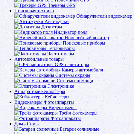
Трекеры GPS
Поисковая техника
Обнаружители видеокамер
Антижучки
Дозимтры
Индикатор поля
Ниленейный локатор
Поисковые приборы
Тепловизоры
Частотомеры
Автомобильные товары
GPS навигаторы
Камеры автомобиля
Системы охраны
Системы помощи
Электроника
Аппаратные кейлоггеры
Кейлоггеры
Видеокамеры Фотоаппараты
Видеокамеры
Трейл фотокамеры
Фотоаппараты
Дом - Семья
Батареи солнечные