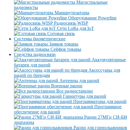
Магистральные
радиомосты
Маршрутизаторы
Оборудование Powerline
Радиосвязь WISP
Сети LoRa для IoT
Сотовая связь
Системы биометрические
Замков товары
Сейфов товары
Средства радиосвязи
Аккумуляторные
батареи для раций
Аксессуары для
раций по брендам
Антенны для раций
Военные рации
Все радиостанции
Гарнитуры для раций
Программаторы для раций
Программное
обеспечение для раций
Рации 27МГц СИ-БИ
диапазона
Рации для горнолыжников