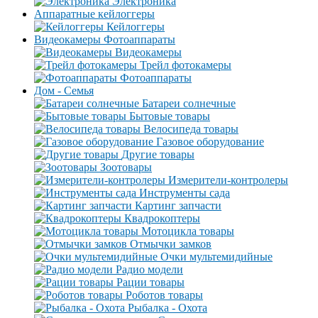
Электроника
Аппаратные кейлоггеры
Кейлоггеры
Видеокамеры Фотоаппараты
Видеокамеры
Трейл фотокамеры
Фотоаппараты
Дом - Семья
Батареи солнечные
Бытовые товары
Велосипеда товары
Газовое оборудование
Другие товары
Зоотовары
Измерители-контролеры
Инструменты сада
Картинг запчасти
Квадрокоптеры
Мотоцикла товары
Отмычки замков
Очки мультемидийные
Радио модели
Рации товары
Роботов товары
Рыбалка - Охота