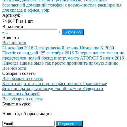
безопасный домашний телефон с возможностью расширения
для склада и офиса, voip
Артикул: -
74 967
₽
за 1 шт
В наличии
-
+
В корзину
Новости
Все новости
21 декабря 2016
Электрический резчик Husqvarna K 3000
Electric со скидкой!
25 сентября 2016
Теперь в нашем магазине
представлен новый бренд инструмента ATORCH
5 июня 2016
Никогда еще не было так просто пропилить прямую линию
Все новости
Обзоры и советы
Все обзоры и советы
Как отследить транспорт на расстояние?
Правильные
фотоаппараты для повседневной съемки
Зарядки от
солнечных батарей
Все обзоры и советы
Будьте в курсе!
Новости, обзоры и акции
Подписаться