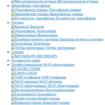
Металлоискатели ручные
Микрофоны диктофоны
Диктофонов товары
Микрофонов товары
Подавители диктофонов
Оптика
Бинокли
Дальномеры
Микроскопы
Приборы ночного видения
Телескопы
Трубы зрительные
Плееры
MP3/MP4/PS
Подавители связи
Профессиональное Wi-Fi оборудование
CWDM
GPON
VoIP телефония
Wi-Fi антенны
Wi-Fi оборудование
Видеонаблюдение
Грозозащита
Коммутаторы
Комплектующие