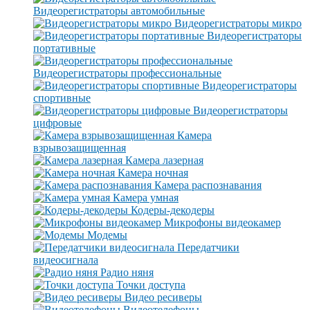
Видеорегистраторы автомобильные
Видеорегистраторы микро
Видеорегистраторы
портативные
Видеорегистраторы профессиональные
Видеорегистраторы
спортивные
Видеорегистраторы
цифровые
Камера
взрывозащищенная
Камера лазерная
Камера ночная
Камера распознавания
Камера умная
Кодеры-декодеры
Микрофоны видеокамер
Модемы
Передатчики
видеосигнала
Радио няня
Точки доступа
Видео ресиверы
Видеотелефоны