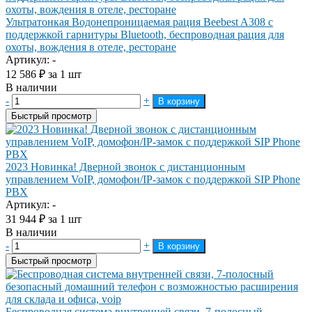
Ультратонкая Водонепроницаемая рация Beebest A308 с
поддержкой гарнитуры Bluetooth, беспроводная рация для
охоты, вождения в отеле, ресторане
Артикул: -
12 586
₽
за 1 шт
В наличии
-
+
В корзину
Быстрый просмотр
2023 Новинка! Дверной звонок с дистанционным
управлением VoIP, домофон/IP-замок с поддержкой SIP Phone
PBX
Артикул: -
31 944
₽
за 1 шт
В наличии
-
+
В корзину
Быстрый просмотр
Беспроводная система внутренней связи, 7-полосный