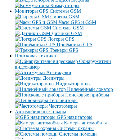
Коммутаторы
Мониторы GPS Системы GSM
Сирены GSM
Часы GPS и GSM
Системы GSM
Датчики GSM
Логеры GPS
Приёмники GPS
Трекеры GPS
Поисковая техника
Обнаружители
видеокамер
Антижучки
Дозимтры
Индикатор поля
Ниленейный локатор
Поисковые приборы
Тепловизоры
Частотомеры
Автомобильные товары
GPS навигаторы
Камеры автомобиля
Системы охраны
Системы помощи