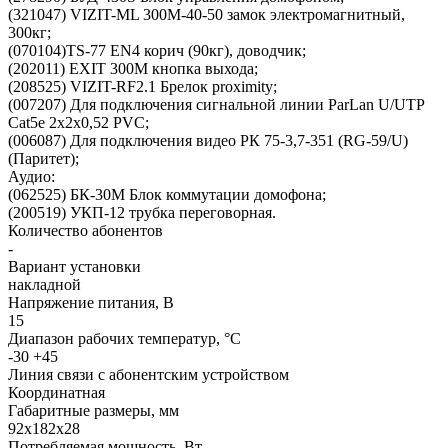
(321047) VIZIT-ML 300М-40-50 замок электромагнитный,
300кг;
(070104)TS-77 EN4 корич (90кг), доводчик;
(202011) EXIT 300М кнопка выхода;
(208525) VIZIT-RF2.1 Брелок proximity;
(007207) Для подключения сигнальной линии ParLan U/UTP
Cat5e 2х2х0,52 PVC;
(006087) Для подключения видео РК 75-3,7-351 (RG-59/U)
(Паритет);
Аудио:
(062525) БК-30М Блок коммутации домофона;
(200519) УКП-12 трубка переговорная.
Количество абонентов
-
Вариант установки
накладной
Напряжение питания, В
15
Диапазон рабочих температур, °С
-30 +45
Линия связи с абонентским устройством
Координатная
Габаритные размеры, мм
92х182х28
Потребляемая мощность, Вт