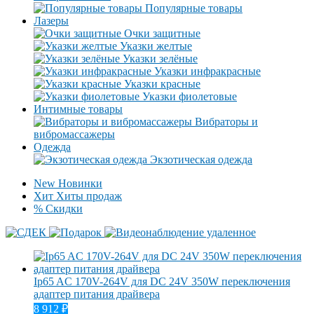
Популярные товары
Лазеры
Очки защитные
Указки желтые
Указки зелёные
Указки инфракрасные
Указки красные
Указки фиолетовые
Интимные товары
Вибраторы и
вибромассажеры
Одежда
Экзотическая одежда
New
Новинки
Хит
Хиты продаж
%
Скидки
Ip65 AC 170V-264V для DC 24V 350W переключения
адаптер питания драйвера
8 912
₽