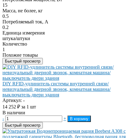
15
Масса, не более, кг
0.5
Потребляемый ток, А
0.2
Единица измерения
штука/штуки
Количество
1
Похожие товары
Быстрый просмотр
DIY RFID-удлинитель системы внутренней связи/
невизуальный дверной звонок, комнатная машина/
выключатель двери здания
Артикул: -
14 252
₽
за 1 шт
В наличии
-
+
В корзину
Быстрый просмотр