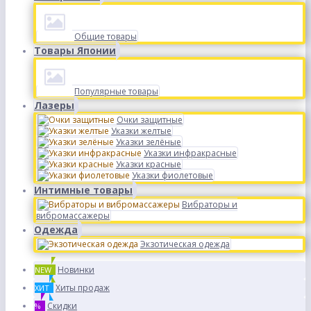
Общие товары
Товары Японии
Популярные товары
Лазеры
Очки защитные
Указки желтые
Указки зелёные
Указки инфракрасные
Указки красные
Указки фиолетовые
Интимные товары
Вибраторы и
вибромассажеры
Одежда
Экзотическая одежда
Новинки
NEW
Хиты продаж
ХИТ
Скидки
%