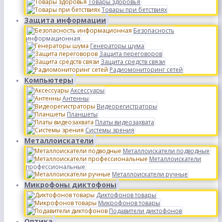
Товары здоровья
Товары при бетствиях
Защита информации
Безопасность
информационная
Генераторы шума
Защита переговоров
Защита средств связи
Радиомониторинг сетей
Компьютеры
Аксессуары
Антенны
Видеорегистраторы
Планшеты
Платы видеозахвата
Системы зрения
Металлоискатели
Металлоискатели подводные
Металлоискатели
профессиональные
Металлоискатели ручные
Микрофоны диктофоны
Диктофонов товары
Микрофонов товары
Подавители диктофонов
Оптика