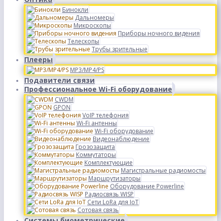
Бинокли
Дальномеры
Микроскопы
Приборы ночного видения
Телескопы
Трубы зрительные
Плееры
MP3/MP4/PS
Подавители связи
Профессиональное Wi-Fi оборудование
CWDM
GPON
VoIP телефония
Wi-Fi антенны
Wi-Fi оборудование
Видеонаблюдение
Грозозащита
Коммутаторы
Комплектующие
Магистральные радиомосты
Маршрутизаторы
Оборудование Powerline
Радиосвязь WISP
Сети LoRa для IoT
Сотовая связь
Системы биометрические