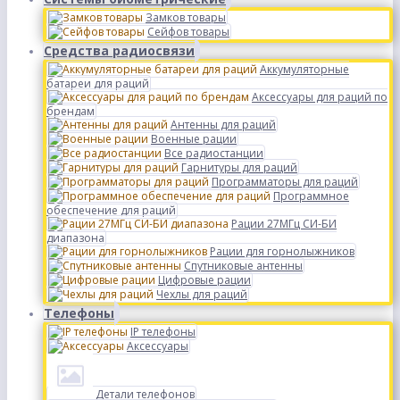
Замков товары
Сейфов товары
Средства радиосвязи
Аккумуляторные
батареи для раций
Аксессуары для раций по
брендам
Антенны для раций
Военные рации
Все радиостанции
Гарнитуры для раций
Программаторы для раций
Программное
обеспечение для раций
Рации 27МГц СИ-БИ
диапазона
Рации для горнолыжников
Спутниковые антенны
Цифровые рации
Чехлы для раций
Телефоны
IP телефоны
Аксессуары
Детали телефонов