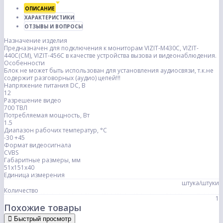
ОПИСАНИЕ
ХАРАКТЕРИСТИКИ
ОТЗЫВЫ И ВОПРОСЫ
Назначение изделия
Предназначен для подключения к мониторам VIZIT-M430C, VIZIT-
440C(CM), VIZIT-456C в качестве устройства вызова и видеонаблюдения.
Особенности
Блок не может быть использован для установления аудиосвязи, т.к.не
содержит разговорных (аудио) цепей!!!
Напряжение питания DC, В
12
Разрешение видео
700 ТВЛ
Потребляемая мощность, Вт
1.5
Диапазон рабочих температур, °С
-30 +45
Формат видеосигнала
CVBS
Габаритные размеры, мм
51х151х40
Единица измерения
штука/штуки
Количество
1
Похожие товары
Быстрый просмотр