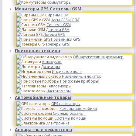
Коммутаторы
Мониторы GPS Системы GSM
Сирены GSM
Часы GPS и GSM
Системы GSM
Датчики GSM
Логеры GPS
Приёмники GPS
Трекеры GPS
Поисковая техника
Обнаружители видеокамер
Антижучки
Дозимтры
Индикатор поля
Ниленейный локатор
Поисковые приборы
Тепловизоры
Частотомеры
Автомобильные товары
GPS навигаторы
Камеры автомобиля
Системы охраны
Системы помощи
Электроника
Аппаратные кейлоггеры
Кейлоггеры