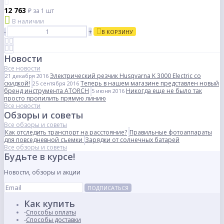
12 763
₽
за 1 шт
В наличии
-
+
В КОРЗИНУ
Новости
Все новости
Электрический резчик Husqvarna K 3000 Electric со
21 декабря 2016
скидкой!
Теперь в нашем магазине представлен новый
25 сентября 2016
бренд инструмента ATORCH
Никогда еще не было так
5 июня 2016
просто пропилить прямую линию
Все новости
Обзоры и советы
Все обзоры и советы
Как отследить транспорт на расстояние?
Правильные фотоаппараты
для повседневной съемки
Зарядки от солнечных батарей
Все обзоры и советы
Будьте в курсе!
Новости, обзоры и акции
ПОДПИСАТЬСЯ
Как купить
Способы оплаты
Способы доставки