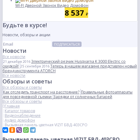
WI-FI Дверной Звонок Видео Домофон
8 537
₽
Будьте в курсе!
Новости, обзоры и акции
ПОДПИСАТЬСЯ
Новости
Все новости
Электрический резчик Husqvarna K 3000 Electric со
21 декабря 2016
скидкой!
Теперь в нашем магазине представлен новый
25 сентября 2016
бренд инструмента ATORCH
Все новости
Обзоры и советы
Все обзоры и советы
Как отследить транспорт на расстояние?
Правильные фотоаппараты
для повседневной съемки
Зарядки от солнечных батарей
Все обзоры и советы
Главная
Каталог товаров
Видеонаблюдение
Аудио домофон
Вызывная панель цветная VIZIT БВД-403СРО
Вызывная панель цветная VIZIT БВД-403СРО