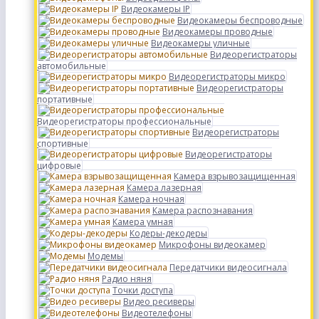
Видеокамеры IP
Видеокамеры беспроводные
Видеокамеры проводные
Видеокамеры уличные
Видеорегистраторы
автомобильные
Видеорегистраторы микро
Видеорегистраторы
портативные
Видеорегистраторы профессиональные
Видеорегистраторы
спортивные
Видеорегистраторы
цифровые
Камера взрывозащищенная
Камера лазерная
Камера ночная
Камера распознавания
Камера умная
Кодеры-декодеры
Микрофоны видеокамер
Модемы
Передатчики видеосигнала
Радио няня
Точки доступа
Видео ресиверы
Видеотелефоны