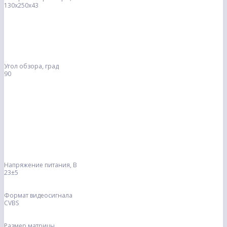
130х250х43
Угол обзора, град
90
Напряжение питания, В
23±5
Формат видеосигнала
CVBS
Размер матрицы