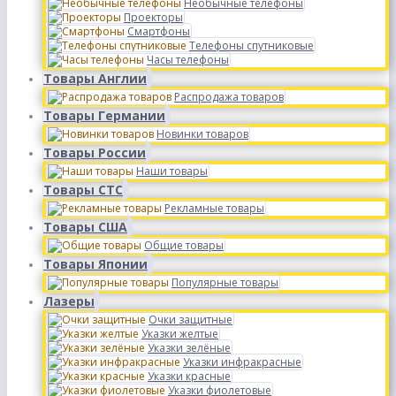
Необычные телефоны
Проекторы
Смартфоны
Телефоны спутниковые
Часы телефоны
Товары Англии
Распродажа товаров
Товары Германии
Новинки товаров
Товары России
Наши товары
Товары СТС
Рекламные товары
Товары США
Общие товары
Товары Японии
Популярные товары
Лазеры
Очки защитные
Указки желтые
Указки зелёные
Указки инфракрасные
Указки красные
Указки фиолетовые