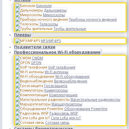
Бинокли
Дальномеры
Микроскопы
Приборы ночного видения
Телескопы
Трубы зрительные
Плееры
MP3/MP4/PS
Подавители связи
Профессиональное Wi-Fi оборудование
CWDM
GPON
VoIP телефония
Wi-Fi антенны
Wi-Fi оборудование
Видеонаблюдение
Грозозащита
Коммутаторы
Комплектующие
Магистральные радиомосты
Маршрутизаторы
Оборудование Powerline
Радиосвязь WISP
Сети LoRa для IoT
Сотовая связь
Системы биометрические