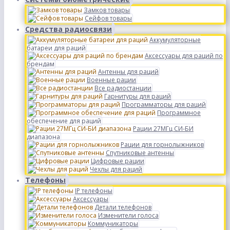
Замков товары
Сейфов товары
Средства радиосвязи
Аккумуляторные
батареи для раций
Аксессуары для раций по
брендам
Антенны для раций
Военные рации
Все радиостанции
Гарнитуры для раций
Программаторы для раций
Программное
обеспечение для раций
Рации 27МГц СИ-БИ
диапазона
Рации для горнолыжников
Спутниковые антенны
Цифровые рации
Чехлы для раций
Телефоны
IP телефоны
Аксессуары
Детали телефонов
Изменители голоса
Коммуникаторы