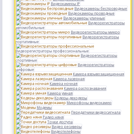
Видеокамеры IP
Видеокамеры беспроводные
Видеокамеры проводные
Видеокамеры уличные
Видеорегистраторы
автомобильные
Видеорегистраторы микро
Видеорегистраторы
портативные
Видеорегистраторы профессиональные
Видеорегистраторы
спортивные
Видеорегистраторы
цифровые
Камера взрывозащищенная
Камера лазерная
Камера ночная
Камера распознавания
Камера умная
Кодеры-декодеры
Микрофоны видеокамер
Модемы
Передатчики видеосигнала
Радио няня
Точки доступа
Видео ресиверы
Видеотелефоны