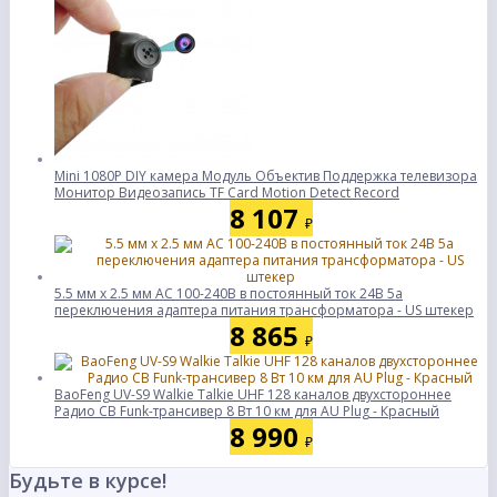
Mini 1080P DIY камера Модуль Объектив Поддержка телевизора
Монитор Видеозапись TF Card Motion Detect Record
8 107
₽
5.5 мм х 2.5 мм AC 100-240В в постоянный ток 24В 5а
переключения адаптера питания трансформатора - US штекер
8 865
₽
BaoFeng UV-S9 Walkie Talkie UHF 128 каналов двухстороннее
Радио CB Funk-трансивер 8 Вт 10 км для AU Plug - Красный
8 990
₽
Будьте в курсе!