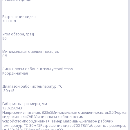
-
Разрешение видео
700 ТВЛ
Угол обзора, град
90
Минимальная освещенность, лк
0.5
Линия связи с абонентским устройством
Координатная
Диапазон рабочих температур, °С
-30 +45
Габаритные размеры, мм
130х250х43
Напряжение питания, В23±5Минимальная освещенность, лк0.5Формат
видеосигналаCVBSЛиния связи с абонентским
устройствомКоординатнаяРазмер матрицы-Диапазон рабочих
температур, °С-30 +45Разрешение видео700 ТВЛГабаритные размеры,
мм130х250х43Угол обзора, град90