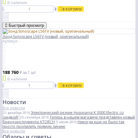
В наличии
-
+
В КОРЗИНУ
Быстрый просмотр
Зонд Sonoscape L561V (новый, оригинальный)
Артикул: -
188 760
₽
за 1 шт
В наличии
-
+
В КОРЗИНУ
Новости
Все новости
Электрический резчик Husqvarna K 3000 Electric со
21 декабря 2016
скидкой!
Теперь в нашем магазине представлен новый
25 сентября 2016
бренд инструмента ATORCH
Никогда еще не было так
5 июня 2016
просто пропилить прямую линию
Все новости
Обзоры и советы