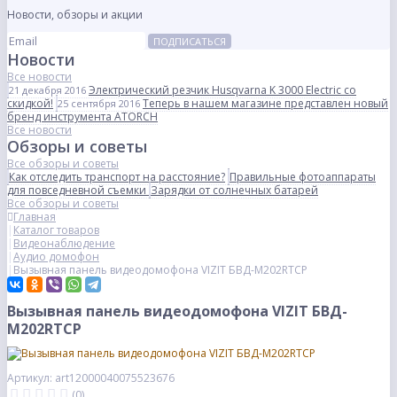
Новости, обзоры и акции
ПОДПИСАТЬСЯ
Новости
Все новости
Электрический резчик Husqvarna K 3000 Electric со
21 декабря 2016
скидкой!
Теперь в нашем магазине представлен новый
25 сентября 2016
бренд инструмента ATORCH
Все новости
Обзоры и советы
Все обзоры и советы
Как отследить транспорт на расстояние?
Правильные фотоаппараты
для повседневной съемки
Зарядки от солнечных батарей
Все обзоры и советы
Главная
Каталог товаров
Видеонаблюдение
Аудио домофон
Вызывная панель видеодомофона VIZIT БВД-М202RTCP
Вызывная панель видеодомофона VIZIT БВД-
М202RTCP
Артикул: art12000040075523676
(0)