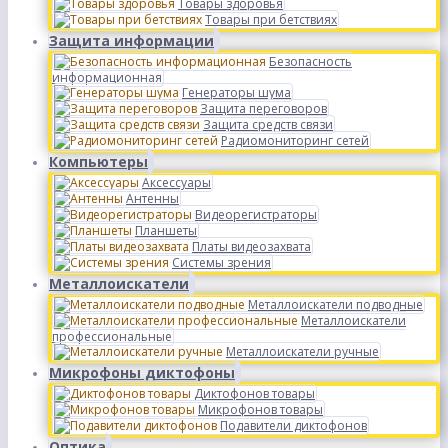
Товары здоровья
Товары при бетствиях
Защита информации
Безопасность
информационная
Генераторы шума
Защита переговоров
Защита средств связи
Радиомониторинг сетей
Компьютеры
Аксессуары
Антенны
Видеорегистраторы
Планшеты
Платы видеозахвата
Системы зрения
Металлоискатели
Металлоискатели подводные
Металлоискатели
профессиональные
Металлоискатели ручные
Микрофоны диктофоны
Диктофонов товары
Микрофонов товары
Подавители диктофонов
Оптика