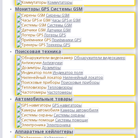
Коммутаторы
Мониторы GPS Системы GSM
Сирены GSM
Часы GPS и GSM
Системы GSM
Датчики GSM
Логеры GPS
Приёмники GPS
Трекеры GPS
Поисковая техника
Обнаружители видеокамер
Антижучки
Дозимтры
Индикатор поля
Ниленейный локатор
Поисковые приборы
Тепловизоры
Частотомеры
Автомобильные товары
GPS навигаторы
Камеры автомобиля
Системы охраны
Системы помощи
Электроника
Аппаратные кейлоггеры
Кейлоггеры