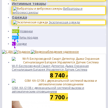
Интимные товары
Вибраторы и
вибромассажеры
Одежда
Экзотическая одежда
Новинки
NEW
Хиты продаж
ХИТ
Скидки
%
Wi-Fi Беспроводной Смарт-Детектор Дыма Охранная
Сигнализация Батарея Управляется Датчик Система
8 740
₽
GSM- KA-G108 с двухканальной системой вызова и
автоматическим оповещением
7 700
₽