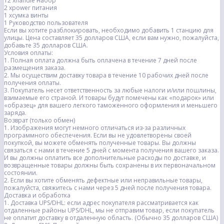
12 xhandle набор
2 xpower питания
1 хсумка винты
1 Руководство пользователя
Если вы хотите разблокировать, необходимо добавить 1 станцию для
улицы. Цена составляет 35 долларов США, если вам нужно, пожалуйста,
добавьте 35 долларов США.
Условия оплаты:
1. Полная оплата должна быть оплачена в течение 7 дней после
размещения заказа.
2. Мы осуществим доставку товара в течение 10 рабочих дней после
получения оплаты.
3. Покупатель несет ответственность за любые налоги и/или пошлины,
взимаемые его страной. И товары будут помечены как «подарок» или
«образец» для вашего легкого таможенного оформления и меньшего
заряда.
Возврат (только обмен)
1. Изображения могут немного отличаться из-за различных
программного обеспечения. Если вы не удовлетворены своей
покупкой, вы можете обменять полученные товары. Вы должны
связаться с нами в течение 5 дней с момента получения вашего заказа.
И вы должны оплатить все дополнительные расходы по доставке, и
возвращенные товары должны быть сохранены в их первоначальном
состоянии.
2. Если вы хотите обменять дефектные или неправильные товары,
пожалуйста, свяжитесь с нами через 5 дней после получения товара.
Доставка и обработка
1. Доставка UPS/DHL: если адрес покупателя рассматривается как
отдаленные районы UPS/DHL, мы не отправим товар, если покупатель
не оплатит доставку в отдаленную область. (Обычно 35 долларов США)