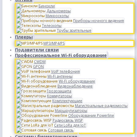
Бинокли
Дальномеры
Микроскопы
Приборы ночного видения
Телескопы
Трубы зрительные
Плееры
MP3/MP4/PS
Подавители связи
Профессиональное Wi-Fi оборудование
CWDM
GPON
VoIP телефония
Wi-Fi антенны
Wi-Fi оборудование
Видеонаблюдение
Грозозащита
Коммутаторы
Комплектующие
Магистральные радиомосты
Маршрутизаторы
Оборудование Powerline
Радиосвязь WISP
Сети LoRa для IoT
Сотовая связь
Системы биометрические