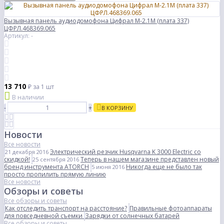
Вызывная панель аудиодомофона Цифрал M-2.1М (плата 337)
ЦФРЛ.468369.065
Артикул: -
13 710
₽
за 1 шт
В наличии
-
+
В КОРЗИНУ
Новости
Все новости
Электрический резчик Husqvarna K 3000 Electric со
21 декабря 2016
скидкой!
Теперь в нашем магазине представлен новый
25 сентября 2016
бренд инструмента ATORCH
Никогда еще не было так
5 июня 2016
просто пропилить прямую линию
Все новости
Обзоры и советы
Все обзоры и советы
Как отследить транспорт на расстояние?
Правильные фотоаппараты
для повседневной съемки
Зарядки от солнечных батарей
Все обзоры и советы