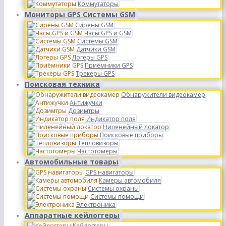
Коммутаторы
Мониторы GPS Системы GSM
Сирены GSM
Часы GPS и GSM
Системы GSM
Датчики GSM
Логеры GPS
Приёмники GPS
Трекеры GPS
Поисковая техника
Обнаружители видеокамер
Антижучки
Дозимтры
Индикатор поля
Ниленейный локатор
Поисковые приборы
Тепловизоры
Частотомеры
Автомобильные товары
GPS навигаторы
Камеры автомобиля
Системы охраны
Системы помощи
Электроника
Аппаратные кейлоггеры
Кейлоггеры