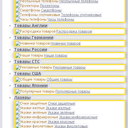
Необычные телефоны
Проекторы
Смартфоны
Телефоны спутниковые
Часы телефоны
Товары Англии
Распродажа товаров
Товары Германии
Новинки товаров
Товары России
Наши товары
Товары СТС
Рекламные товары
Товары США
Общие товары
Товары Японии
Популярные товары
Лазеры
Очки защитные
Указки желтые
Указки зелёные
Указки инфракрасные
Указки красные
Указки фиолетовые