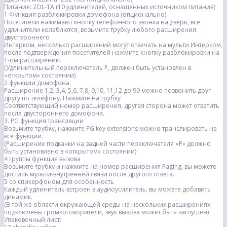
Питание: ZDL-1A (10 удлинителей, оснащенных источником питания)
1 Функция разблокировки домофона (опционально)
Посетители нажимают кнопку телефонного звонка на дверь, все
удлинители колеблются, возьмите трубку любого расширения
двустороннего
Интерком, несколько расширений могут отвечать на мульти Интерком,
после подтверждения посетителей нажмите кнопку разблокировки на
1-ом расширении.
(Удлинительный переключатель P, должен быть установлен в
«открытом» состоянии)
2 функции домофона:
Расширение 1,2, 3,4, 5,6, 7,8, 9,10, 11,12 до 99 можно позвонить друг
другу по телефону. Нажмите на трубку
Соответствующий номер расширения, другая сторона может ответить
после двустороннего домофона.
3. PG функция трансляции
Возьмите трубку, нажмите PG key extensions можно транслировать на
все функции.
(Расширение подкачки на задней части переключателя «P» должно
быть установлено в «открытом» состоянии)
4 группы функция вызова
Возьмите трубку и нажмите на номер расширения Paging, вы можете
достичь мульти-внутренней связи после другого ответа.
5 со спикерфоном для особенность
Каждый удлинитель встроен в аудиоусилитель, вы можете добавить
динамик.
(В той же области окружающей среды на нескольких расширениях
подключены громкоговорители, звук вызова может быть заглушен)
Упаковочный лист: