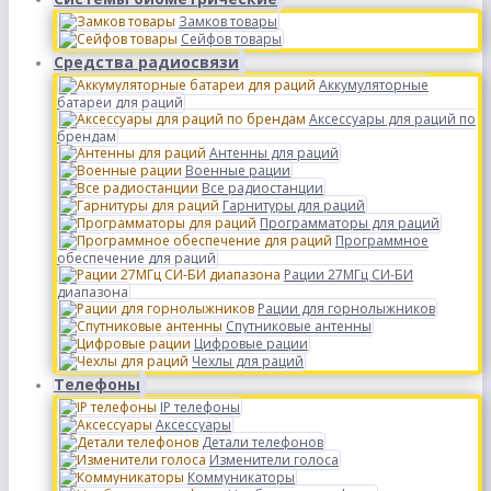
Замков товары
Сейфов товары
Средства радиосвязи
Аккумуляторные
батареи для раций
Аксессуары для раций по
брендам
Антенны для раций
Военные рации
Все радиостанции
Гарнитуры для раций
Программаторы для раций
Программное
обеспечение для раций
Рации 27МГц СИ-БИ
диапазона
Рации для горнолыжников
Спутниковые антенны
Цифровые рации
Чехлы для раций
Телефоны
IP телефоны
Аксессуары
Детали телефонов
Изменители голоса
Коммуникаторы