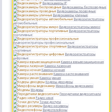
Видеокамеры IP
Видеокамеры беспроводные
Видеокамеры проводные
Видеокамеры уличные
Видеорегистраторы
автомобильные
Видеорегистраторы микро
Видеорегистраторы
портативные
Видеорегистраторы профессиональные
Видеорегистраторы
спортивные
Видеорегистраторы
цифровые
Камера взрывозащищенная
Камера лазерная
Камера ночная
Камера распознавания
Камера умная
Кодеры-декодеры
Микрофоны видеокамер
Модемы
Передатчики видеосигнала
Радио няня
Точки доступа
Видео ресиверы
Видеотелефоны