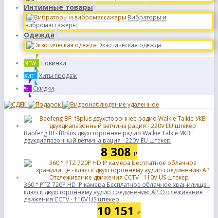
Интимные товары
Вибраторы и
вибромассажеры
Одежда
Экзотическая одежда
Новинки
NEW
Хиты продаж
ХИТ
Скидки
%
Baofeng BF- f8plus двухстороннее радио Walkie Talkie УКВ
двухдиапазонный ветчина рация - 220V EU штекер
8 308
₽
360 ° PTZ 720P HD IP камера Бесплатное облачное хранилище -
ключ к двухстороннему аудио соединению AP Отслеживание
движения CCTV - 110V US штекер
10 151
₽