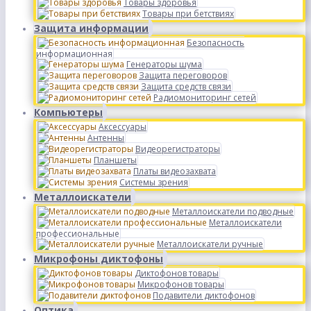
Товары здоровья
Товары при бетствиях
Защита информации
Безопасность
информационная
Генераторы шума
Защита переговоров
Защита средств связи
Радиомониторинг сетей
Компьютеры
Аксессуары
Антенны
Видеорегистраторы
Планшеты
Платы видеозахвата
Системы зрения
Металлоискатели
Металлоискатели подводные
Металлоискатели
профессиональные
Металлоискатели ручные
Микрофоны диктофоны
Диктофонов товары
Микрофонов товары
Подавители диктофонов
Оптика