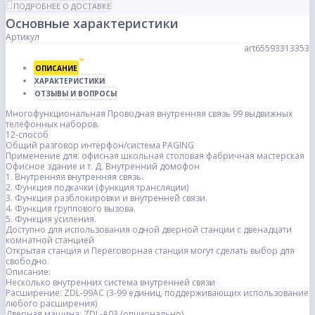
ПОДРОБНЕЕ О ДОСТАВКЕ
Основные характеристики
Артикул
art65593313353
ОПИСАНИЕ
ХАРАКТЕРИСТИКИ
ОТЗЫВЫ И ВОПРОСЫ
Многофункциональная Проводная внутренняя связь 99 выдвижных
телефонных наборов.
12-способ
Общий разговор интерфон/система PAGING
Применение для: офисная школьная столовая фабричная мастерская
Офисное здание и т. Д. Внутренний домофон
1. Внутренняя внутренняя связь.
2. Функция подкачки (функция трансляции)
3. Функция разблокировки и внутренней связи.
4. Функция группового вызова.
5. Функция усиления.
Доступно для использования одной дверной станции с двенадцати
комнатной станцией
Открытая станция и Переговорная станция могут сделать выбор для
свободно.
Описание:
Несколько внутренних система внутренней связи
Расширение: ZDL-99AC (3-99 единиц, поддерживающих использование
любого расширения)
Дверная машина: ZDL-A03 (опционально)