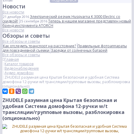
ПОДПИСАТЬСЯ
Новости
Все новости
Электрический резчик Husqvarna K 3000 Electric со
21 декабря 2016
скидкой!
Теперь в нашем магазине представлен новый
25 сентября 2016
бренд инструмента ATORCH
Все новости
Обзоры и советы
Все обзоры и советы
Как отследить транспорт на расстояние?
Правильные фотоаппараты
для повседневной съемки
Зарядки от солнечных батарей
Все обзоры и советы
Главная
Каталог товаров
Видеонаблюдение
Аудио домофон
ZHUDELE разумная цена Крытая безопасная и удобная Система
домофона 12-ручки w/t трансляции/групповые вызовы, разблокировка
(опционально)
ZHUDELE разумная цена Крытая безопасная и
удобная Система домофона 12-ручки w/t
трансляции/групповые вызовы, разблокировка
(опционально)