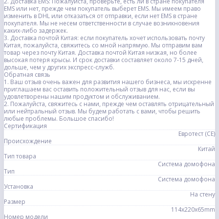
2. Доставка EMS: Пожалуйста, проверьте, есть ли в стране покупателя
EMS или нет, прежде чем покупатель выберет EMS. Мы имеем право
изменить в DHL или отказаться от отправки, если нет EMS в стране
покупателя. Мы не несем ответственности в случае возникновения
каких-либо задержек.
3. Доставка почтой Китая: если покупатель хочет использовать почту
Китая, пожалуйста, свяжитесь со мной напрямую. Мы отправим вам
товар через почту Китая. Доставка почтой Китая низкая, но более
высокая потеря крысы. И срок доставки составляет около 7-15 дней,
дольше, чем у других экспресс-служб.
Обратная связь
1. Ваш отзыв очень важен для развития нашего бизнеса, мы искренне
приглашаем вас оставить положительный отзыв для нас, если вы
удовлетворены нашим продуктом и обслуживанием.
2. Пожалуйста, свяжитесь с нами, прежде чем оставлять отрицательный
или нейтральный отзыв. Мы будем работать с вами, чтобы решить
любые проблемы. Большое спасибо!
Сертификация
Евротест (СЕ)
Происхождение
Китай
Тип товара
Система домофона
Тип
Система домофона
Установка
На стену
Размер
114x220x65mm
Номер модели