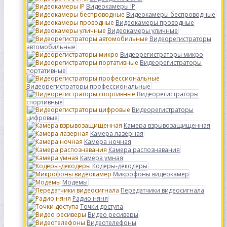
Видеокамеры IP
Видеокамеры беспроводные
Видеокамеры проводные
Видеокамеры уличные
Видеорегистраторы
автомобильные
Видеорегистраторы микро
Видеорегистраторы
портативные
Видеорегистраторы профессиональные
Видеорегистраторы
спортивные
Видеорегистраторы
цифровые
Камера взрывозащищенная
Камера лазерная
Камера ночная
Камера распознавания
Камера умная
Кодеры-декодеры
Микрофоны видеокамер
Модемы
Передатчики видеосигнала
Радио няня
Точки доступа
Видео ресиверы
Видеотелефоны