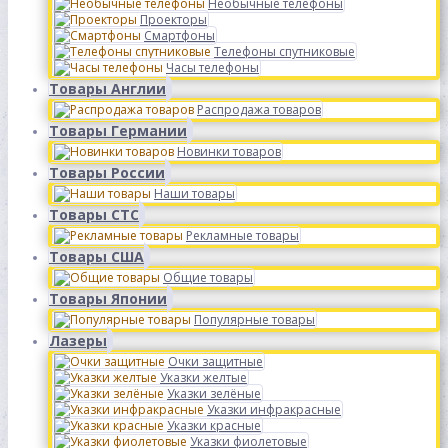
Необычные телефоны
Проекторы
Смартфоны
Телефоны спутниковые
Часы телефоны
Товары Англии
Распродажа товаров
Товары Германии
Новинки товаров
Товары России
Наши товары
Товары СТС
Рекламные товары
Товары США
Общие товары
Товары Японии
Популярные товары
Лазеры
Очки защитные
Указки желтые
Указки зелёные
Указки инфракрасные
Указки красные
Указки фиолетовые