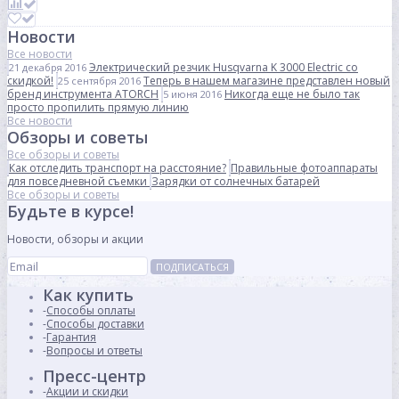
Новости
Все новости
Электрический резчик Husqvarna K 3000 Electric со
21 декабря 2016
скидкой!
Теперь в нашем магазине представлен новый
25 сентября 2016
бренд инструмента ATORCH
Никогда еще не было так
5 июня 2016
просто пропилить прямую линию
Все новости
Обзоры и советы
Все обзоры и советы
Как отследить транспорт на расстояние?
Правильные фотоаппараты
для повседневной съемки
Зарядки от солнечных батарей
Все обзоры и советы
Будьте в курсе!
Новости, обзоры и акции
ПОДПИСАТЬСЯ
Как купить
Способы оплаты
Способы доставки
Гарантия
Вопросы и ответы
Пресс-центр
Акции и скидки