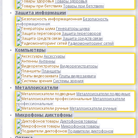
Товары здоровья
Товары при бетствиях
Защита информации
Безопасность
информационная
Генераторы шума
Защита переговоров
Защита средств связи
Радиомониторинг сетей
Компьютеры
Аксессуары
Антенны
Видеорегистраторы
Планшеты
Платы видеозахвата
Системы зрения
Металлоискатели
Металлоискатели подводные
Металлоискатели
профессиональные
Металлоискатели ручные
Микрофоны диктофоны
Диктофонов товары
Микрофонов товары
Подавители диктофонов
Оптика