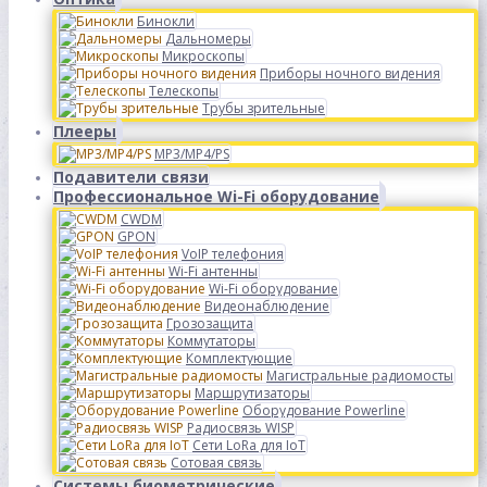
Бинокли
Дальномеры
Микроскопы
Приборы ночного видения
Телескопы
Трубы зрительные
Плееры
MP3/MP4/PS
Подавители связи
Профессиональное Wi-Fi оборудование
CWDM
GPON
VoIP телефония
Wi-Fi антенны
Wi-Fi оборудование
Видеонаблюдение
Грозозащита
Коммутаторы
Комплектующие
Магистральные радиомосты
Маршрутизаторы
Оборудование Powerline
Радиосвязь WISP
Сети LoRa для IoT
Сотовая связь
Системы биометрические