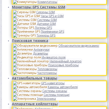
Коммутаторы
Мониторы GPS Системы GSM
Сирены GSM
Часы GPS и GSM
Системы GSM
Датчики GSM
Логеры GPS
Приёмники GPS
Трекеры GPS
Поисковая техника
Обнаружители видеокамер
Антижучки
Дозимтры
Индикатор поля
Ниленейный локатор
Поисковые приборы
Тепловизоры
Частотомеры
Автомобильные товары
GPS навигаторы
Камеры автомобиля
Системы охраны
Системы помощи
Электроника
Аппаратные кейлоггеры
Кейлоггеры