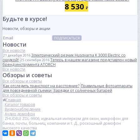
8 530
₽
Будьте в курсе!
Новости, обзоры и акции
ПОДПИСАТЬСЯ
Новости
Все новости
Электрический резчик Husqvarna K 3000 Electric со
21 декабря 2016
скидкой!
Теперь в нашем магазине представлен новый
25 сентября 2016
бренд инструмента ATORCH
Все новости
Обзоры и советы
Все обзоры и советы
Как отследить транспорт на расстояние?
Правильные фотоаппараты
для повседневной съемки
Зарядки от солнечных батарей
Все обзоры и советы
Главная
Каталог товаров
Видеонаблюдение
Аудио домофон
ZHUDELE ZDL-9906, идеальная интерком для окон, микрофон для
банка, почты, больниц, компании и т. Д., роскошный домофон
высокого качества