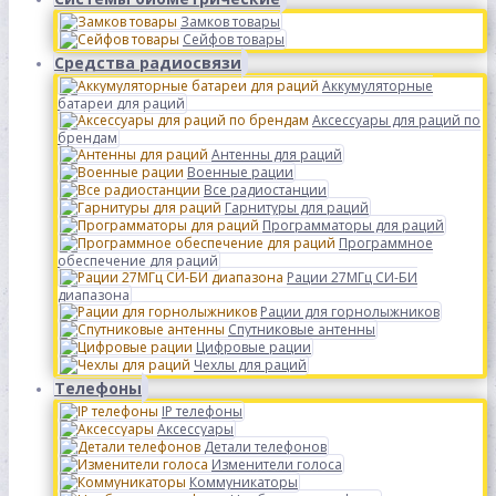
Замков товары
Сейфов товары
Средства радиосвязи
Аккумуляторные
батареи для раций
Аксессуары для раций по
брендам
Антенны для раций
Военные рации
Все радиостанции
Гарнитуры для раций
Программаторы для раций
Программное
обеспечение для раций
Рации 27МГц СИ-БИ
диапазона
Рации для горнолыжников
Спутниковые антенны
Цифровые рации
Чехлы для раций
Телефоны
IP телефоны
Аксессуары
Детали телефонов
Изменители голоса
Коммуникаторы