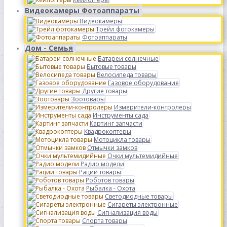
Видеокамеры Фотоаппараты
Видеокамеры
Трейл фотокамеры
Фотоаппараты
Дом - Семья
Батареи солнечные
Бытовые товары
Велосипеда товары
Газовое оборудование
Другие товары
Зоотовары
Измерители-контролеры
Инструменты сада
Картинг запчасти
Квадрокоптеры
Мотоцикла товары
Отмычки замков
Очки мультемидийные
Радио модели
Рации товары
Роботов товары
Рыбалка - Охота
Светодиодные товары
Сигареты электронные
Сигнализация воды
Спорта товары