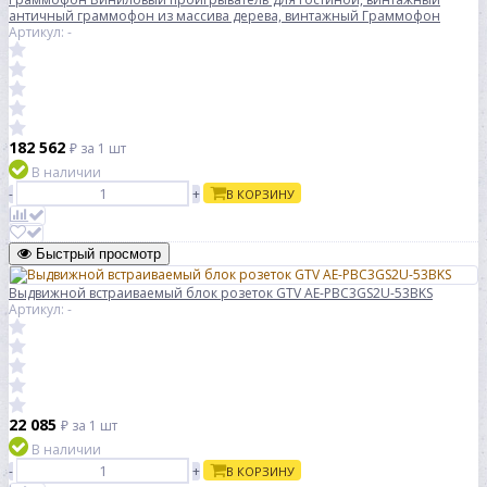
античный граммофон из массива дерева, винтажный Граммофон
Артикул: -
182 562
₽
за 1 шт
В наличии
-
+
В КОРЗИНУ
Быстрый просмотр
Выдвижной встраиваемый блок розеток GTV AE-PBC3GS2U-53BKS
Артикул: -
22 085
₽
за 1 шт
В наличии
-
+
В КОРЗИНУ