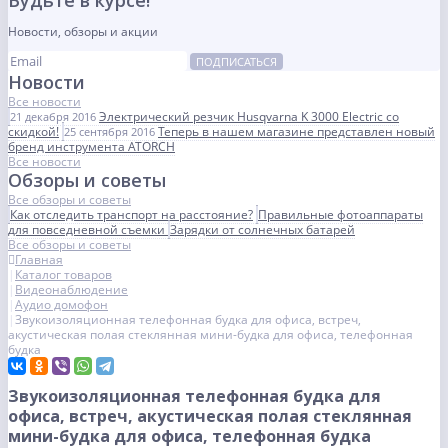
Будьте в курсе!
Новости, обзоры и акции
ПОДПИСАТЬСЯ
Новости
Все новости
Электрический резчик Husqvarna K 3000 Electric со
21 декабря 2016
скидкой!
Теперь в нашем магазине представлен новый
25 сентября 2016
бренд инструмента ATORCH
Все новости
Обзоры и советы
Все обзоры и советы
Как отследить транспорт на расстояние?
Правильные фотоаппараты
для повседневной съемки
Зарядки от солнечных батарей
Все обзоры и советы
Главная
Каталог товаров
Видеонаблюдение
Аудио домофон
Звукоизоляционная телефонная будка для офиса, встреч,
акустическая полая стеклянная мини-будка для офиса, телефонная
будка
Звукоизоляционная телефонная будка для
офиса, встреч, акустическая полая стеклянная
мини-будка для офиса, телефонная будка