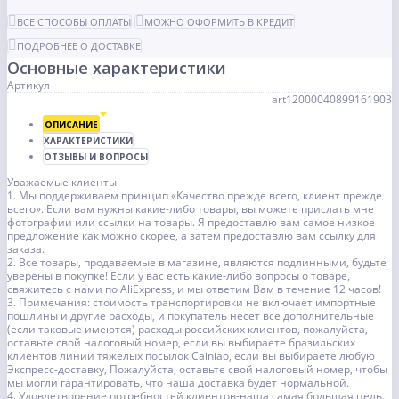
ВСЕ СПОСОБЫ ОПЛАТЫ
МОЖНО ОФОРМИТЬ В КРЕДИТ
ПОДРОБНЕЕ О ДОСТАВКЕ
Основные характеристики
Артикул
art12000040899161903
ОПИСАНИЕ
ХАРАКТЕРИСТИКИ
ОТЗЫВЫ И ВОПРОСЫ
Уважаемые клиенты
1. Мы поддерживаем принцип «Качество прежде всего, клиент прежде
всего». Если вам нужны какие-либо товары, вы можете прислать мне
фотографии или ссылки на товары. Я предоставлю вам самое низкое
предложение как можно скорее, а затем предоставлю вам ссылку для
заказа.
2. Все товары, продаваемые в магазине, являются подлинными, будьте
уверены в покупке! Если у вас есть какие-либо вопросы о товаре,
свяжитесь с нами по AliExpress, и мы ответим Вам в течение 12 часов!
3. Примечания: стоимость транспортировки не включает импортные
пошлины и другие расходы, и покупатель несет все дополнительные
(если таковые имеются) расходы российских клиентов, пожалуйста,
оставьте свой налоговый номер, если вы выбираете бразильских
клиентов линии тяжелых посылок Cainiao, если вы выбираете любую
Экспресс-доставку, Пожалуйста, оставьте свой налоговый номер, чтобы
мы могли гарантировать, что наша доставка будет нормальной.
4. Удовлетворение потребностей клиентов-наша самая большая цель.