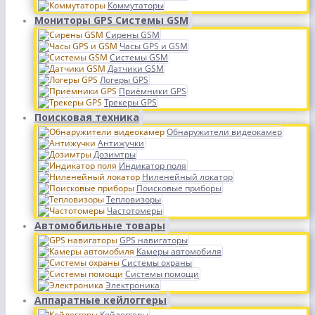
Коммутаторы
Мониторы GPS Системы GSM
Сирены GSM
Часы GPS и GSM
Системы GSM
Датчики GSM
Логеры GPS
Приёмники GPS
Трекеры GPS
Поисковая техника
Обнаружители видеокамер
Антижучки
Дозимтры
Индикатор поля
Ниленейный локатор
Поисковые приборы
Тепловизоры
Частотомеры
Автомобильные товары
GPS навигаторы
Камеры автомобиля
Системы охраны
Системы помощи
Электроника
Аппаратные кейлоггеры
Кейлоггеры