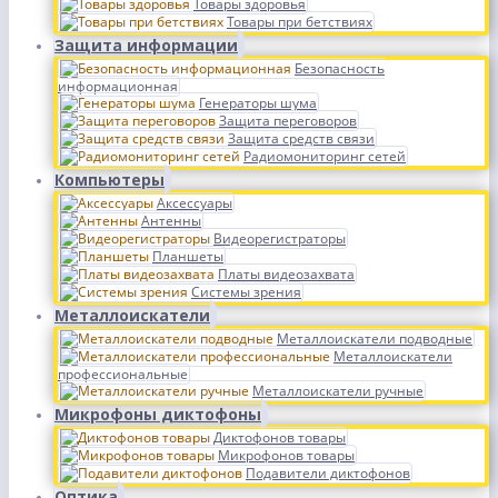
Товары здоровья
Товары при бетствиях
Защита информации
Безопасность
информационная
Генераторы шума
Защита переговоров
Защита средств связи
Радиомониторинг сетей
Компьютеры
Аксессуары
Антенны
Видеорегистраторы
Планшеты
Платы видеозахвата
Системы зрения
Металлоискатели
Металлоискатели подводные
Металлоискатели
профессиональные
Металлоискатели ручные
Микрофоны диктофоны
Диктофонов товары
Микрофонов товары
Подавители диктофонов
Оптика