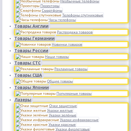
Необычные телефоны
Проекторы
Смартфоны
Телефоны спутниковые
Часы телефоны
Товары Англии
Распродажа товаров
Товары Германии
Новинки товаров
Товары России
Наши товары
Товары СТС
Рекламные товары
Товары США
Общие товары
Товары Японии
Популярные товары
Лазеры
Очки защитные
Указки желтые
Указки зелёные
Указки инфракрасные
Указки красные
Указки фиолетовые