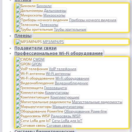
Бинокли
Дальномеры
Микроскопы
Приборы ночного видения
Телескопы
Трубы зрительные
Плееры
MP3/MP4/PS
Подавители связи
Профессиональное Wi-Fi оборудование
CWDM
GPON
VoIP телефония
Wi-Fi антенны
Wi-Fi оборудование
Видеонаблюдение
Грозозащита
Коммутаторы
Комплектующие
Магистральные радиомосты
Маршрутизаторы
Оборудование Powerline
Радиосвязь WISP
Сети LoRa для IoT
Сотовая связь
Системы биометрические