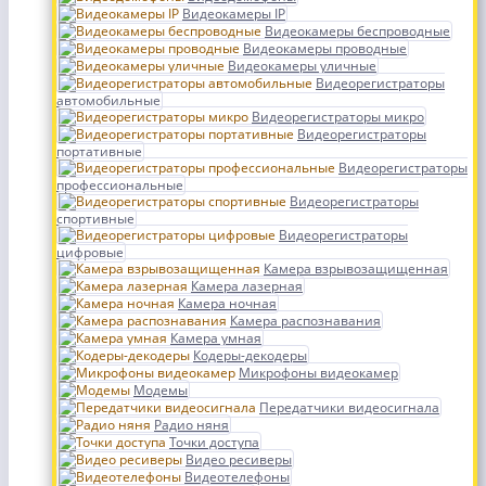
Видеокамеры IP
Видеокамеры беспроводные
Видеокамеры проводные
Видеокамеры уличные
Видеорегистраторы
автомобильные
Видеорегистраторы микро
Видеорегистраторы
портативные
Видеорегистраторы
профессиональные
Видеорегистраторы
спортивные
Видеорегистраторы
цифровые
Камера взрывозащищенная
Камера лазерная
Камера ночная
Камера распознавания
Камера умная
Кодеры-декодеры
Микрофоны видеокамер
Модемы
Передатчики видеосигнала
Радио няня
Точки доступа
Видео ресиверы
Видеотелефоны