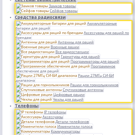
Замков товары
Сейфов товары
Средства радиосвязи
Аккумуляторные
батареи для раций
Аксессуары для раций по
брендам
Антенны для раций
Военные рации
Все радиостанции
Гарнитуры для раций
Программаторы для раций
Программное
обеспечение для раций
Рации 27МГц СИ-БИ
диапазона
Рации для горнолыжников
Спутниковые антенны
Цифровые рации
Чехлы для раций
Телефоны
IP телефоны
Аксессуары
Детали телефонов
Изменители голоса
Коммуникаторы