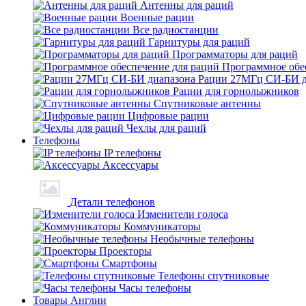
Антенны для раций
Военные рации
Все радиостанции
Гарнитуры для раций
Программаторы для раций
Программное обе
Рации 27МГц СИ-БИ д
Рации для горнолыжников
Спутниковые антенны
Цифровые рации
Чехлы для раций
Телефоны
IP телефоны
Аксессуары
Детали телефонов
Изменители голоса
Коммуникаторы
Необычные телефоны
Проекторы
Смартфоны
Телефоны спутниковые
Часы телефоны
Товары Англии