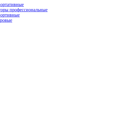
портативные
торы профессиональные
портивные
фровые