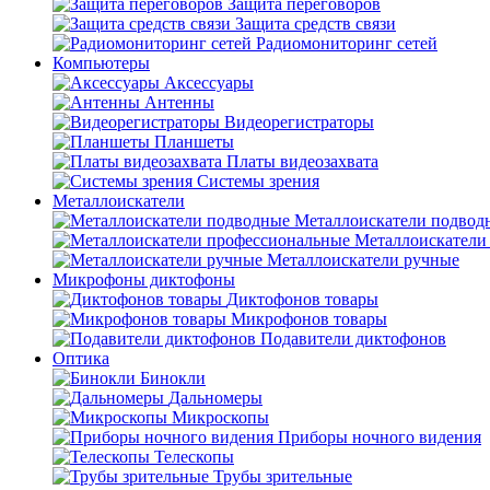
Защита переговоров
Защита средств связи
Радиомониторинг сетей
Компьютеры
Аксессуары
Антенны
Видеорегистраторы
Планшеты
Платы видеозахвата
Системы зрения
Металлоискатели
Металлоискатели подвод
Металлоискатели
Металлоискатели ручные
Микрофоны диктофоны
Диктофонов товары
Микрофонов товары
Подавители диктофонов
Оптика
Бинокли
Дальномеры
Микроскопы
Приборы ночного видения
Телескопы
Трубы зрительные