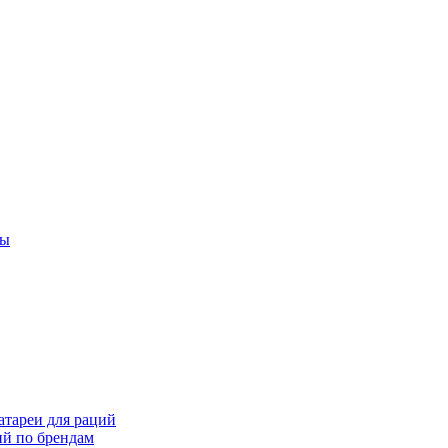
ты
тареи для раций
ий по брендам