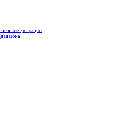
спечение для раций
иапазона