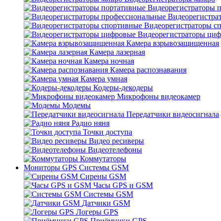
Видеорегистраторы 
Видеорегистра
Видеорегистраторы с
Видеорегистраторы ци
Камера взрывозащищенная
Камера лазерная
Камера ночная
Камера распознавания
Камера умная
Кодеры-декодеры
Микрофоны видеокамер
Модемы
Передатчики видеосигнала
Радио няня
Точки доступа
Видео ресиверы
Видеотелефоны
Коммутаторы
Мониторы GPS Системы GSM
Сирены GSM
Часы GPS и GSM
Системы GSM
Датчики GSM
Логеры GPS
Приёмники GPS