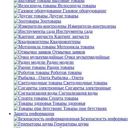
Бытовые товары
Велосипеда товары
Газовое оборудование
Другие товары
Зоотовары
Измерители-контролеры
Инструменты сада
Картинг запчасти
Квадрокоптеры
Мотоцикла товары
Отмычки замков
Очки мультемидийные
Радио модели
Рации товары
Роботов товары
Рыбалка - Охота
Светодиодные товары
Сигареты электронные
Сигнализация воды
Спорта товары
Товары здоровья
Товары при бетствиях
Защита информации
Безопасность информа
Генераторы шума