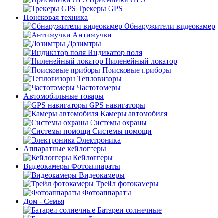
Трекеры GPS
Поисковая техника
Обнаружители видеокамер
Антижучки
Дозимтры
Индикатор поля
Ниленейный локатор
Поисковые приборы
Тепловизоры
Частотомеры
Автомобильные товары
GPS навигаторы
Камеры автомобиля
Системы охраны
Системы помощи
Электроника
Аппаратные кейлоггеры
Кейлоггеры
Видеокамеры Фотоаппараты
Видеокамеры
Трейл фотокамеры
Фотоаппараты
Дом - Семья
Батареи солнечные