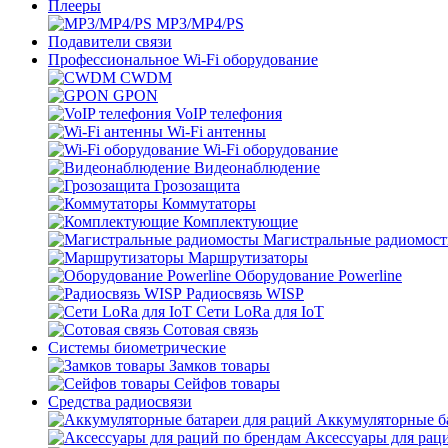
Плееры
MP3/MP4/PS
Подавители связи
Профессиональное Wi-Fi оборудование
CWDM
GPON
VoIP телефония
Wi-Fi антенны
Wi-Fi оборудование
Видеонаблюдение
Грозозащита
Коммутаторы
Комплектующие
Магистральные радиомос
Маршрутизаторы
Оборудование Powerline
Радиосвязь WISP
Сети LoRa для IoT
Сотовая связь
Системы биометрические
Замков товары
Сейфов товары
Средства радиосвязи
Аккумуляторные ба
Аксессуары для рац