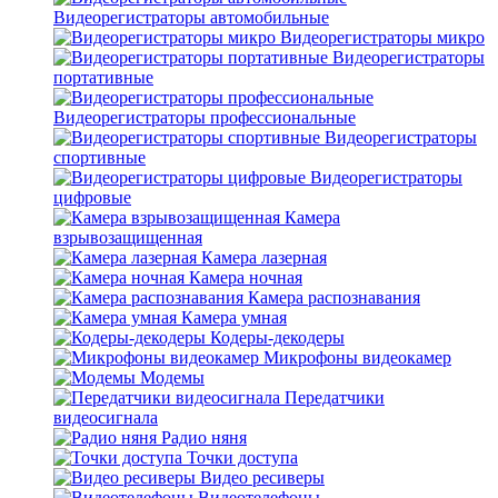
Видеорегистраторы автомобильные
Видеорегистраторы микро
Видеорегистраторы
портативные
Видеорегистраторы профессиональные
Видеорегистраторы
спортивные
Видеорегистраторы
цифровые
Камера
взрывозащищенная
Камера лазерная
Камера ночная
Камера распознавания
Камера умная
Кодеры-декодеры
Микрофоны видеокамер
Модемы
Передатчики
видеосигнала
Радио няня
Точки доступа
Видео ресиверы
Видеотелефоны