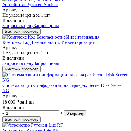
Устройство Рутокен S micro
Артикул: -
Не указана цена
за 1 шт
В наличии
Запросить цену
Запрос цены
Быстрый просмотр
Комплекс Код Безопасности: Инвентаризация
Артикул: -
Не указана цена
за 1 шт
В наличии
Запросить цену
Запрос цены
Быстрый просмотр
Система защиты информации на серверах Secret Disk Server
NG
Артикул: -
18 000
₽
за 1 шт
В наличии
-
+
В корзину
Быстрый просмотр
Устройство Рутокен Lite RF