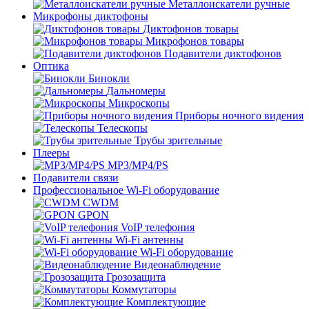
Металлоискатели ручные
Микрофоны диктофоны
Диктофонов товары
Микрофонов товары
Подавители диктофонов
Оптика
Бинокли
Дальномеры
Микроскопы
Приборы ночного видения
Телескопы
Трубы зрительные
Плееры
MP3/MP4/PS
Подавители связи
Профессиональное Wi-Fi оборудование
CWDM
GPON
VoIP телефония
Wi-Fi антенны
Wi-Fi оборудование
Видеонаблюдение
Грозозащита
Коммутаторы
Комплектующие