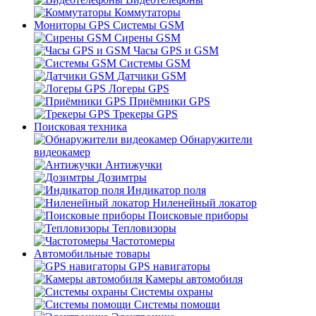
Коммутаторы
Мониторы GPS Системы GSM
Сирены GSM
Часы GPS и GSM
Системы GSM
Датчики GSM
Логеры GPS
Приёмники GPS
Трекеры GPS
Поисковая техника
Обнаружители
видеокамер
Антижучки
Дозимтры
Индикатор поля
Ниленейный локатор
Поисковые приборы
Тепловизоры
Частотомеры
Автомобильные товары
GPS навигаторы
Камеры автомобиля
Системы охраны
Системы помощи