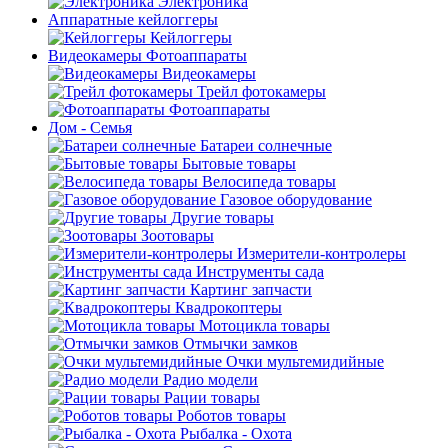
Электроника
Аппаратные кейлоггеры
Кейлоггеры
Видеокамеры Фотоаппараты
Видеокамеры
Трейл фотокамеры
Фотоаппараты
Дом - Семья
Батареи солнечные
Бытовые товары
Велосипеда товары
Газовое оборудование
Другие товары
Зоотовары
Измерители-контролеры
Инструменты сада
Картинг запчасти
Квадрокоптеры
Мотоцикла товары
Отмычки замков
Очки мультемидийные
Радио модели
Рации товары
Роботов товары
Рыбалка - Охота