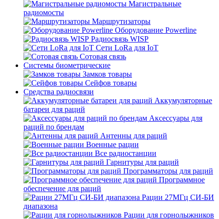
Магистральные
радиомосты
Маршрутизаторы
Оборудование Powerline
Радиосвязь WISP
Сети LoRa для IoT
Сотовая связь
Системы биометрические
Замков товары
Сейфов товары
Средства радиосвязи
Аккумуляторные
батареи для раций
Аксессуары для
раций по брендам
Антенны для раций
Военные рации
Все радиостанции
Гарнитуры для раций
Программаторы для раций
Программное
обеспечение для раций
Рации 27МГц СИ-БИ
диапазона
Рации для горнолыжников