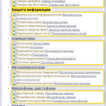
Товары здоровья
Товары при бетствиях
Защита информации
Безопасность
информационная
Генераторы шума
Защита переговоров
Защита средств связи
Радиомониторинг сетей
Компьютеры
Аксессуары
Антенны
Видеорегистраторы
Планшеты
Платы видеозахвата
Системы зрения
Металлоискатели
Металлоискатели подводные
Металлоискатели
профессиональные
Металлоискатели ручные
Микрофоны диктофоны
Диктофонов товары
Микрофонов товары
Подавители диктофонов
Оптика