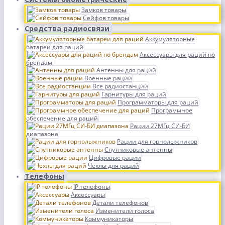
Замков товары
Сейфов товары
Средства радиосвязи
Аккумуляторные
батареи для раций
Аксессуары для раций по
брендам
Антенны для раций
Военные рации
Все радиостанции
Гарнитуры для раций
Программаторы для раций
Программное
обеспечение для раций
Рации 27МГц СИ-БИ
диапазона
Рации для горнолыжников
Спутниковые антенны
Цифровые рации
Чехлы для раций
Телефоны
IP телефоны
Аксессуары
Детали телефонов
Изменители голоса
Коммуникаторы