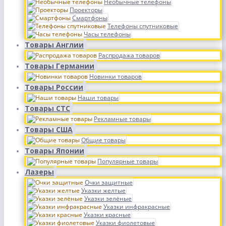
Необычные телефоны
Проекторы
Смартфоны
Телефоны спутниковые
Часы телефоны
Товары Англии
Распродажа товаров
Товары Германии
Новинки товаров
Товары России
Наши товары
Товары СТС
Рекламные товары
Товары США
Общие товары
Товары Японии
Популярные товары
Лазеры
Очки защитные
Указки желтые
Указки зелёные
Указки инфракрасные
Указки красные
Указки фиолетовые