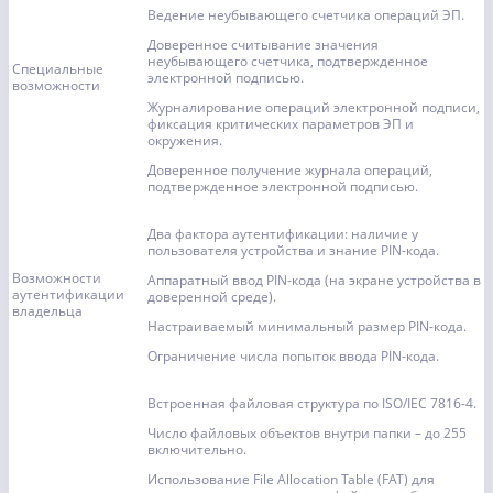
Ведение неубывающего счетчика операций ЭП.
Доверенное считывание значения
неубывающего счетчика, подтвержденное
Специальные
электронной подписью.
возможности
Журналирование операций электронной подписи,
фиксация критических параметров ЭП и
окружения.
Доверенное получение журнала операций,
подтвержденное электронной подписью.
Два фактора аутентификации: наличие у
пользователя устройства и знание PIN-кода.
Возможности
Аппаратный ввод PIN-кода (на экране устройства в
аутентификации
доверенной среде).
владельца
Настраиваемый минимальный размер PIN-кода.
Ограничение числа попыток ввода PIN-кода.
Встроенная файловая структура по ISO/IEC 7816-4.
Число файловых объектов внутри папки – до 255
включительно.
Использование File Allocation Table (FAT) для