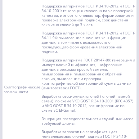
Поддержка алгоритмов ГОСТ Р 34.10-2012 и ГОСТ Р
34.10-2001: генерация ключевых пар с проверкой
качества, импорт ключевых пар, формирование и
проверка электронной подписи, срок действия
закрытых ключей до 3-х лет.
Поддержка алгоритмов ГОСТ Р 34.11-2012 и ГОСТ Р
34.11-94: вычисление значения хеш-функции
данных, в том числе с возможностью
последующего формирования электронной
подписи.
Поддержка алгоритма ГОСТ 28147-89: генерация и
импорт ключей шифрования, шифрование
данных в режимах простой замены,
гаммирования и гаммирования с обратной
связью, вычисление и проверка
криптографической контрольной суммы данных
Криптографические
(имитовставки ГОСТ).
возможности
Выработка сессионных ключей (ключей парной
связи): по схеме VKO GOST R 34.10-2001 (RFC 4357)
и VKO GOST R 34.10-2012, расшифрование по
схеме EC El-Gamal.
Генерация последовательности случайных чисел
требуемой длины.
Выработка запросов на сертификаты для
неизвлекаемых ключей подписи ГОСТ Р 34.10-