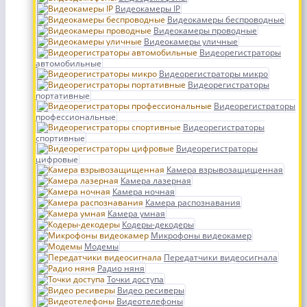
Видеокамеры IP
Видеокамеры беспроводные
Видеокамеры проводные
Видеокамеры уличные
Видеорегистраторы
автомобильные
Видеорегистраторы микро
Видеорегистраторы
портативные
Видеорегистраторы
профессиональные
Видеорегистраторы
спортивные
Видеорегистраторы
цифровые
Камера взрывозащищенная
Камера лазерная
Камера ночная
Камера распознавания
Камера умная
Кодеры-декодеры
Микрофоны видеокамер
Модемы
Передатчики видеосигнала
Радио няня
Точки доступа
Видео ресиверы
Видеотелефоны