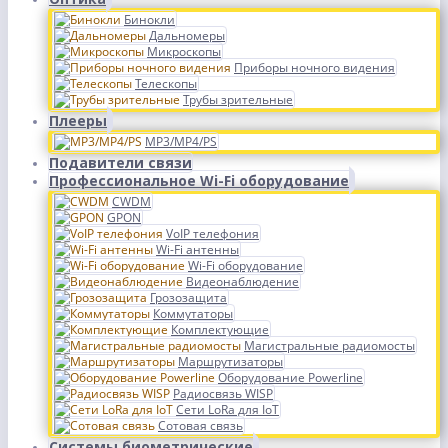
Бинокли
Дальномеры
Микроскопы
Приборы ночного видения
Телескопы
Трубы зрительные
Плееры
MP3/MP4/PS
Подавители связи
Профессиональное Wi-Fi оборудование
CWDM
GPON
VoIP телефония
Wi-Fi антенны
Wi-Fi оборудование
Видеонаблюдение
Грозозащита
Коммутаторы
Комплектующие
Магистральные радиомосты
Маршрутизаторы
Оборудование Powerline
Радиосвязь WISP
Сети LoRa для IoT
Сотовая связь
Системы биометрические