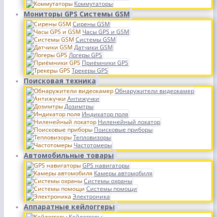
Коммутаторы
Мониторы GPS Системы GSM
Сирены GSM
Часы GPS и GSM
Системы GSM
Датчики GSM
Логеры GPS
Приёмники GPS
Трекеры GPS
Поисковая техника
Обнаружители видеокамер
Антижучки
Дозимтры
Индикатор поля
Ниленейный локатор
Поисковые приборы
Тепловизоры
Частотомеры
Автомобильные товары
GPS навигаторы
Камеры автомобиля
Системы охраны
Системы помощи
Электроника
Аппаратные кейлоггеры
Кейлоггеры