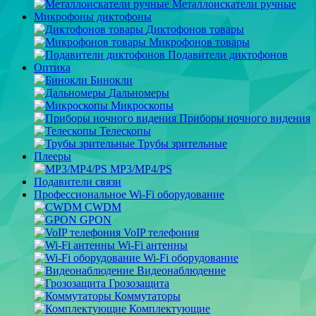
Металлоискатели ручные
Микрофоны диктофоны
Диктофонов товары
Микрофонов товары
Подавители диктофонов
Оптика
Бинокли
Дальномеры
Микроскопы
Приборы ночного видения
Телескопы
Трубы зрительные
Плееры
MP3/MP4/PS
Подавители связи
Профессиональное Wi-Fi оборудование
CWDM
GPON
VoIP телефония
Wi-Fi антенны
Wi-Fi оборудование
Видеонаблюдение
Грозозащита
Коммутаторы
Комплектующие