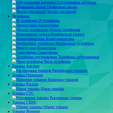
Спутниковые антенны
Цифровые рации
Чехлы для раций
Телефоны
IP телефоны
Аксессуары
Детали телефонов
Изменители голоса
Коммуникаторы
Необычные телефоны
Проекторы
Смартфоны
Телефоны спутниковые
Часы телефоны
Товары Англии
Распродажа товаров
Товары Германии
Новинки товаров
Товары России
Наши товары
Товары СТС
Рекламные товары
Товары США
Общие товары
Товары Японии