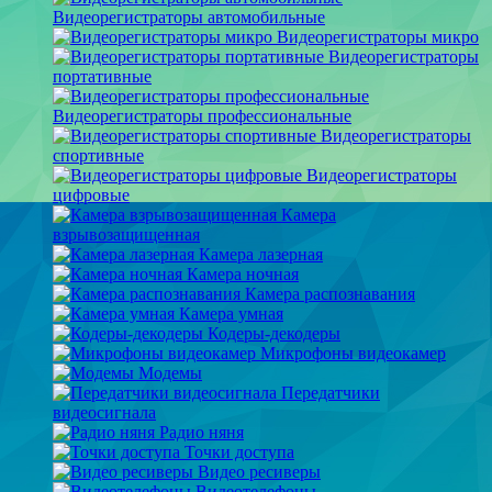
Видеорегистраторы автомобильные
Видеорегистраторы микро
Видеорегистраторы
портативные
Видеорегистраторы профессиональные
Видеорегистраторы
спортивные
Видеорегистраторы
цифровые
Камера
взрывозащищенная
Камера лазерная
Камера ночная
Камера распознавания
Камера умная
Кодеры-декодеры
Микрофоны видеокамер
Модемы
Передатчики
видеосигнала
Радио няня
Точки доступа
Видео ресиверы
Видеотелефоны