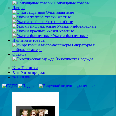
Популярные товары
Лазеры
Очки защитные
Указки желтые
Указки зелёные
Указки инфракрасные
Указки красные
Указки фиолетовые
Интимные товары
Вибраторы и
вибромассажеры
Одежда
Экзотическая одежда
New
Новинки
Хит
Хиты продаж
%
Скидки