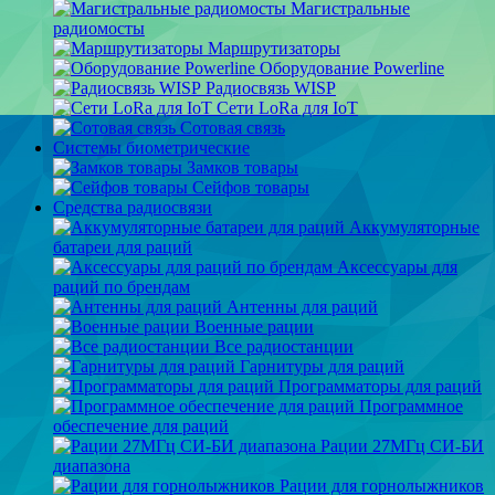
Магистральные
радиомосты
Маршрутизаторы
Оборудование Powerline
Радиосвязь WISP
Сети LoRa для IoT
Сотовая связь
Системы биометрические
Замков товары
Сейфов товары
Средства радиосвязи
Аккумуляторные
батареи для раций
Аксессуары для
раций по брендам
Антенны для раций
Военные рации
Все радиостанции
Гарнитуры для раций
Программаторы для раций
Программное
обеспечение для раций
Рации 27МГц СИ-БИ
диапазона
Рации для горнолыжников