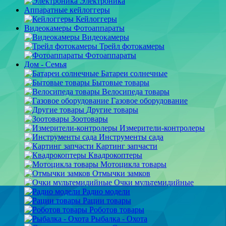
Электроника
Аппаратные кейлоггеры
Кейлоггеры
Видеокамеры Фотоаппараты
Видеокамеры
Трейл фотокамеры
Фотоаппараты
Дом - Семья
Батареи солнечные
Бытовые товары
Велосипеда товары
Газовое оборудование
Другие товары
Зоотовары
Измерители-контролеры
Инструменты сада
Картинг запчасти
Квадрокоптеры
Мотоцикла товары
Отмычки замков
Очки мультемидийные
Радио модели
Рации товары
Роботов товары
Рыбалка - Охота