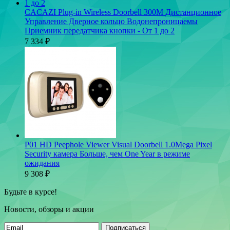
CACAZI Plug-in Wireless Doorbell 300M Дистанционное
Управление Дверное кольцо Водонепроницаемы
Приемник передатчика кнопки - От 1 до 2
7 334
₽
P01 HD Peephole Viewer Visual Doorbell 1.0Mega Pixel
Security камера Больше, чем One Year в режиме
ожидания
9 308
₽
Будьте в курсе!
Новости, обзоры и акции
Подписаться