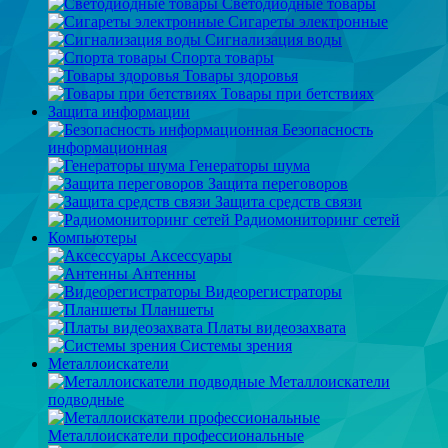
Светодиодные товары
Сигареты электронные
Сигнализация воды
Спорта товары
Товары здоровья
Товары при бетствиях
Защита информации
Безопасность
информационная
Генераторы шума
Защита переговоров
Защита средств связи
Радиомониторинг сетей
Компьютеры
Аксессуары
Антенны
Видеорегистраторы
Планшеты
Платы видеозахвата
Системы зрения
Металлоискатели
Металлоискатели
подводные
Металлоискатели профессиональные