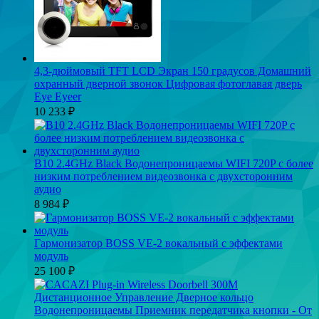
4,3-дюймовый TFT LCD Экран 150 градусов Домашний
охранный дверной звонок Цифровая фотоглавая дверь
Eye Eyeer
10 233
₽
B10 2.4GHz Black Водонепроницаемы WIFI 720P с более
низким потреблением видеозвонка с двухсторонним
аудио
8 984
₽
Гармонизатор BOSS VE-2 вокальный с эффектами
модуль
25 100
₽