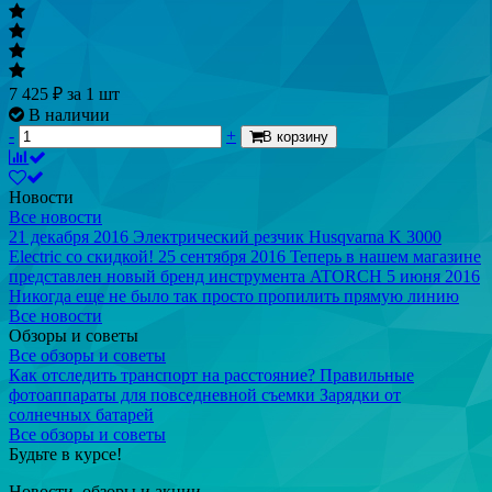
7 425
₽
за 1 шт
В наличии
-
+
В корзину
Новости
Все новости
21 декабря 2016
Электрический резчик Husqvarna K 3000
Electric со скидкой!
25 сентября 2016
Теперь в нашем магазине
представлен новый бренд инструмента ATORCH
5 июня 2016
Никогда еще не было так просто пропилить прямую линию
Все новости
Обзоры и советы
Все обзоры и советы
Как отследить транспорт на расстояние?
Правильные
фотоаппараты для повседневной съемки
Зарядки от
солнечных батарей
Все обзоры и советы
Будьте в курсе!
Новости, обзоры и акции