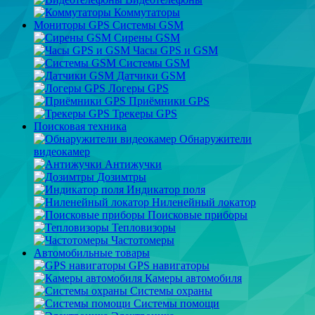
Коммутаторы
Мониторы GPS Системы GSM
Сирены GSM
Часы GPS и GSM
Системы GSM
Датчики GSM
Логеры GPS
Приёмники GPS
Трекеры GPS
Поисковая техника
Обнаружители
видеокамер
Антижучки
Дозимтры
Индикатор поля
Ниленейный локатор
Поисковые приборы
Тепловизоры
Частотомеры
Автомобильные товары
GPS навигаторы
Камеры автомобиля
Системы охраны
Системы помощи