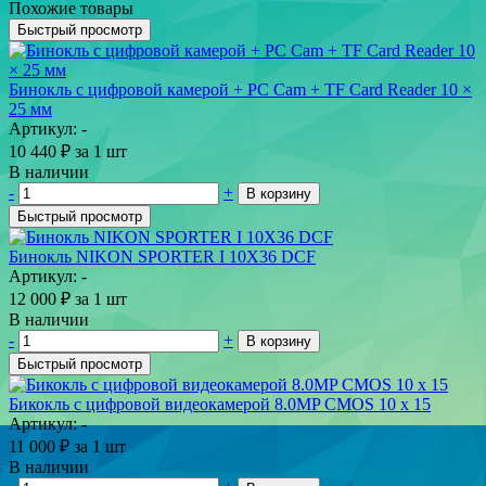
Похожие товары
Быстрый просмотр
Бинокль с цифровой камерой + PC Cam + TF Card Reader 10 ×
25 мм
Артикул: -
10 440
₽
за 1 шт
В наличии
-
+
В корзину
Быстрый просмотр
Бинокль NIKON SPORTER I 10X36 DCF
Артикул: -
12 000
₽
за 1 шт
В наличии
-
+
В корзину
Быстрый просмотр
Бикокль с цифровой видеокамерой 8.0MP CMOS 10 х 15
Артикул: -
11 000
₽
за 1 шт
В наличии