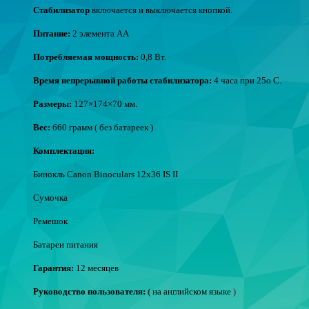
Стабилизатор
включается и выключается кнопкой.
Питание:
2 элемента АА
Потребляемая мощность:
0,8 Вт.
Время непрерывной работы стабилизатора:
4 часа при 25о С.
Размеры:
127×174×70 мм.
Вес:
660 грамм ( без батареек )
Комплектация:
Бинокль Canon Binoculars 12x36 IS II
Сумочка
Ремешок
Батареи питания
Гарантия:
12
месяцев
Руководство пользователя:
(
на английском языке
)