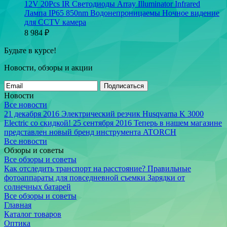
12V 20Pcs IR Светодиоды Array Illuminator Infrared
Лампа IP65 850nm Водонепроницаемы Ночное видение
для CCTV камера
8 984
₽
Будьте в курсе!
Новости, обзоры и акции
Подписаться
Новости
Все новости
21 декабря 2016
Электрический резчик Husqvarna K 3000
Electric со скидкой!
25 сентября 2016
Теперь в нашем магазине
представлен новый бренд инструмента ATORCH
Все новости
Обзоры и советы
Все обзоры и советы
Как отследить транспорт на расстояние?
Правильные
фотоаппараты для повседневной съемки
Зарядки от
солнечных батарей
Все обзоры и советы
Главная
Каталог товаров
Оптика