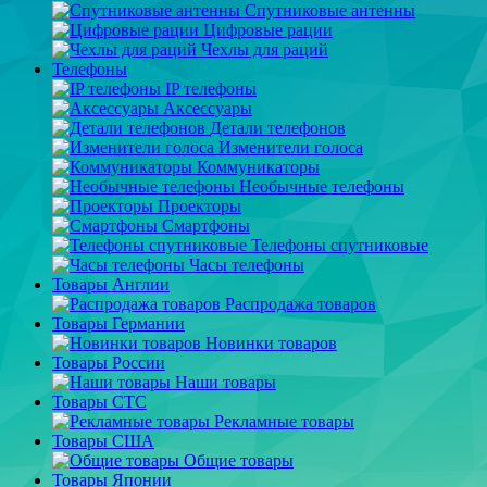
Спутниковые антенны
Цифровые рации
Чехлы для раций
Телефоны
IP телефоны
Аксессуары
Детали телефонов
Изменители голоса
Коммуникаторы
Необычные телефоны
Проекторы
Смартфоны
Телефоны спутниковые
Часы телефоны
Товары Англии
Распродажа товаров
Товары Германии
Новинки товаров
Товары России
Наши товары
Товары СТС
Рекламные товары
Товары США
Общие товары
Товары Японии