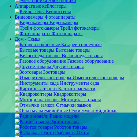
Электроника
Аппаратные кейлоггеры
Кейлоггеры
Видеокамеры Фотоаппараты
Видеокамеры
Трейл фотокамеры
Фотоаппараты
Дом - Семья
Батареи солнечные
Бытовые товары
Велосипеда товары
Газовое оборудование
Другие товары
Зоотовары
Измерители-контролеры
Инструменты сада
Картинг запчасти
Квадрокоптеры
Мотоцикла товары
Отмычки замков
Очки мультемидийные
Радио модели
Рации товары
Роботов товары
Рыбалка - Охота