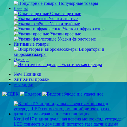
Популярные товары
Лазеры
Очки защитные
Указки желтые
Указки зелёные
Указки инфракрасные
Указки красные
Указки фиолетовые
Интимные товары
Вибраторы и
вибромассажеры
Одежда
Экзотическая одежда
New
Новинки
Хит
Хиты продаж
%
Скидки
Kerui cd17 индивидуальная версия монооксид углерода
LED совместно домашний детектор газа датчик дыма