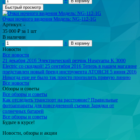
-
+
В корзину
Быстрый просмотр
Очки ночного видения Модель: NG-112-1G
Артикул: -
35 000
₽
за 1 шт
В наличии
-
+
В корзину
Новости
Все новости
21 декабря 2016
Электрический резчик Husqvarna K 3000
Electric со скидкой!
25 сентября 2016
Теперь в нашем магазине
представлен новый бренд инструмента ATORCH
5 июня 2016
Никогда еще не было так просто пропилить прямую линию
Все новости
Обзоры и советы
Все обзоры и советы
Как отследить транспорт на расстояние?
Правильные
фотоаппараты для повседневной съемки
Зарядки от
солнечных батарей
Все обзоры и советы
Будьте в курсе!
Новости, обзоры и акции