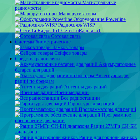
Магистральные
радиомосты
Маршрутизаторы
Оборудование Powerline
Радиосвязь WISP
Сети LoRa для IoT
Сотовая связь
Системы биометрические
Замков товары
Сейфов товары
Средства радиосвязи
Аккумуляторные
батареи для раций
Аксессуары для
раций по брендам
Антенны для раций
Военные рации
Все радиостанции
Гарнитуры для раций
Программаторы для раций
Программное
обеспечение для раций
Рации 27МГц СИ-БИ
диапазона
Рации для горнолыжников