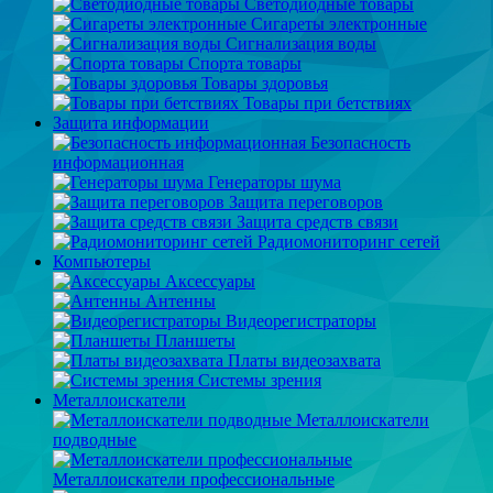
Светодиодные товары
Сигареты электронные
Сигнализация воды
Спорта товары
Товары здоровья
Товары при бетствиях
Защита информации
Безопасность
информационная
Генераторы шума
Защита переговоров
Защита средств связи
Радиомониторинг сетей
Компьютеры
Аксессуары
Антенны
Видеорегистраторы
Планшеты
Платы видеозахвата
Системы зрения
Металлоискатели
Металлоискатели
подводные
Металлоискатели профессиональные