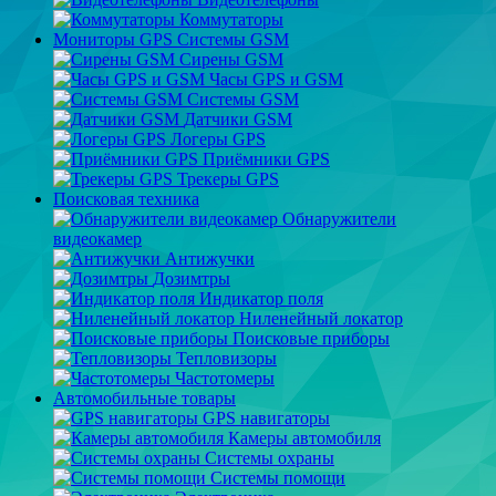
Коммутаторы
Мониторы GPS Системы GSM
Сирены GSM
Часы GPS и GSM
Системы GSM
Датчики GSM
Логеры GPS
Приёмники GPS
Трекеры GPS
Поисковая техника
Обнаружители
видеокамер
Антижучки
Дозимтры
Индикатор поля
Ниленейный локатор
Поисковые приборы
Тепловизоры
Частотомеры
Автомобильные товары
GPS навигаторы
Камеры автомобиля
Системы охраны
Системы помощи