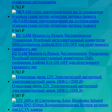
отравление сигнализация
8 762
₽
ДКД-616 голос предупреждения жк со отравления
угарным газом тестер детектора датчика тревоги
8 943
₽
EU GSM Мощность Разъем Дистанционное Управление
Релейный интеллектуальный коммутатор SMS-
сообщения Android IOS ON OFF для облегченного
гаражного две
8 762
₽
Одиночная дверь 12V Электрический магнитный
электромагнитный замок 180KG (350LB)
8 587
₽