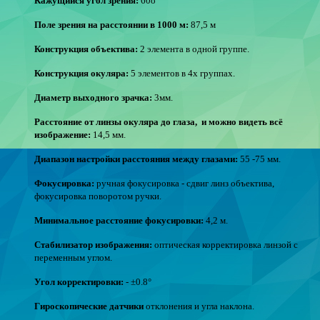
Кажущийся угол зрения:
60о
Поле зрения на расстоянии в 1000 м:
87,5 м
Конструкция объектива:
2 элемента в одной группе.
Конструкция окуляра:
5 элементов в 4х группах.
Диаметр выходного зрачка:
3мм.
Расстояние от линзы окуляра до глаза, и можно видеть всё
изображение:
14,5 мм.
Диапазон настройки расстояния между глазами:
55 -75 мм.
Фокусировка:
ручная фокусировка - сдвиг линз объектива,
фокусировка поворотом ручки.
Минимальное расстояние фокусировки:
4,2 м.
Стабилизатор изображения:
оптическая корректировка линзой с
переменным углом.
Угол корректировки:
- ±0.8°
Гироскопические датчики
отклонения и угла наклона.