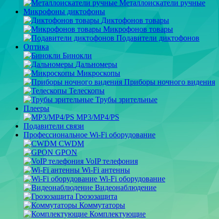
Металлоискатели ручные
Микрофоны диктофоны
Диктофонов товары
Микрофонов товары
Подавители диктофонов
Оптика
Бинокли
Дальномеры
Микроскопы
Приборы ночного видения
Телескопы
Трубы зрительные
Плееры
MP3/MP4/PS
Подавители связи
Профессиональное Wi-Fi оборудование
CWDM
GPON
VoIP телефония
Wi-Fi антенны
Wi-Fi оборудование
Видеонаблюдение
Грозозащита
Коммутаторы
Комплектующие