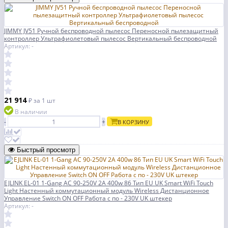
JIMMY JV51 Ручной беспроводной пылесос Переносной пылезащитный
контроллер Ультрафиолетовый пылесос Вертикальный беспроводной
Артикул: -
21 914
₽
за 1 шт
В наличии
-
+
В КОРЗИНУ
Быстрый просмотр
EJLINK EL-01 1-Gang AC 90-250V 2A 400w 86 Тип EU UK Smart WiFi Touch
Light Настенный коммутационный модуль Wireless Дистанционное
Управление Switch ON OFF Работа с по - 230V UK штекер
Артикул: -