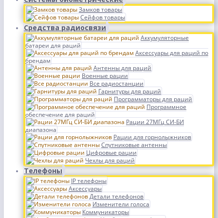
Замков товары
Сейфов товары
Средства радиосвязи
Аккумуляторные
батареи для раций
Аксессуары для раций по
брендам
Антенны для раций
Военные рации
Все радиостанции
Гарнитуры для раций
Программаторы для раций
Программное
обеспечение для раций
Рации 27МГц СИ-БИ
диапазона
Рации для горнолыжников
Спутниковые антенны
Цифровые рации
Чехлы для раций
Телефоны
IP телефоны
Аксессуары
Детали телефонов
Изменители голоса
Коммуникаторы