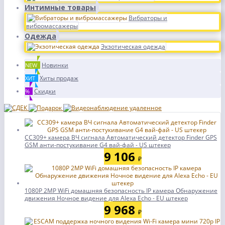
Интимные товары
Вибраторы и
вибромассажеры
Одежда
Экзотическая одежда
Новинки
NEW
Хиты продаж
ХИТ
Скидки
%
CC309+ камера ВЧ сигнала Автоматический детектор Finder GPS
GSM анти-постукивание G4 вай-фай - US штекер
9 106
₽
1080P 2MP WiFi домашняя безопасность IP камера Обнаружение
движения Ночное видение для Alexa Echo - EU штекер
9 968
₽