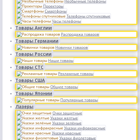
Необычные телефоны
Проекторы
Смартфоны
Телефоны спутниковые
Часы телефоны
Товары Англии
Распродажа товаров
Товары Германии
Новинки товаров
Товары России
Наши товары
Товары СТС
Рекламные товары
Товары США
Общие товары
Товары Японии
Популярные товары
Лазеры
Очки защитные
Указки желтые
Указки зелёные
Указки инфракрасные
Указки красные
Указки фиолетовые