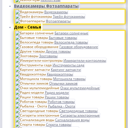
Видеокамеры Фотоаппараты
Видеокамеры
Трейл фотокамеры
Фотоаппараты
Дом - Семья
Батареи солнечные
Бытовые товары
Велосипеда товары
Газовое оборудование
Другие товары
Зоотовары
Измерители-контролеры
Инструменты сада
Картинг запчасти
Квадрокоптеры
Мотоцикла товары
Отмычки замков
Очки мультемидийные
Радио модели
Рации товары
Роботов товары
Рыбалка - Охота
Светодиодные товары
Сигареты электронные
Сигнализация воды
Спорта товары