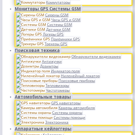
Коммутаторы
Мониторы GPS Системы GSM
Сирены GSM
Часы GPS и GSM
Системы GSM
Датчики GSM
Логеры GPS
Приёмники GPS
Трекеры GPS
Поисковая техника
Обнаружители видеокамер
Антижучки
Дозимтры
Индикатор поля
Ниленейный локатор
Поисковые приборы
Тепловизоры
Частотомеры
Автомобильные товары
GPS навигаторы
Камеры автомобиля
Системы охраны
Системы помощи
Электроника
Аппаратные кейлоггеры
Кейлоггеры