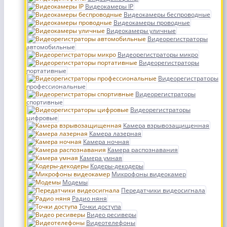
Видеокамеры IP
Видеокамеры беспроводные
Видеокамеры проводные
Видеокамеры уличные
Видеорегистраторы
автомобильные
Видеорегистраторы микро
Видеорегистраторы
портативные
Видеорегистраторы
профессиональные
Видеорегистраторы
спортивные
Видеорегистраторы
цифровые
Камера взрывозащищенная
Камера лазерная
Камера ночная
Камера распознавания
Камера умная
Кодеры-декодеры
Микрофоны видеокамер
Модемы
Передатчики видеосигнала
Радио няня
Точки доступа
Видео ресиверы
Видеотелефоны