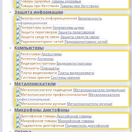
Товары здоровья
Товары при бетствиях
Защита информации
Безопасность
информационная
Генераторы шума
Защита переговоров
Защита средств связи
Радиомониторинг сетей
Компьютеры
Аксессуары
Антенны
Видеорегистраторы
Планшеты
Платы видеозахвата
Системы зрения
Металлоискатели
Металлоискатели подводные
Металлоискатели
профессиональные
Металлоискатели ручные
Микрофоны диктофоны
Диктофонов товары
Микрофонов товары
Подавители диктофонов
Оптика