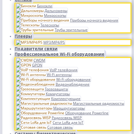
Бинокли
Дальномеры
Микроскопы
Приборы ночного видения
Телескопы
Трубы зрительные
Плееры
MP3/MP4/PS
Подавители связи
Профессиональное Wi-Fi оборудование
CWDM
GPON
VoIP телефония
Wi-Fi антенны
Wi-Fi оборудование
Видеонаблюдение
Грозозащита
Коммутаторы
Комплектующие
Магистральные радиомосты
Маршрутизаторы
Оборудование Powerline
Радиосвязь WISP
Сети LoRa для IoT
Сотовая связь
Системы биометрические