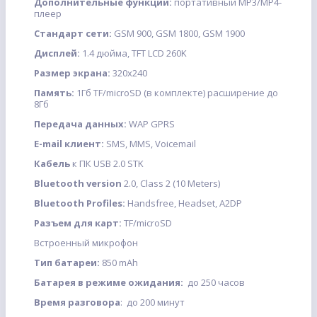
Дополнительные функции:
портативный МР3/МР4-
плеер
Стандарт сети:
GSM 900, GSM 1800, GSM 1900
Дисплей:
1.4 дюйма, TFT LCD 260K
Размер экрана:
320х240
Память:
1Гб TF/microSD (в комплекте) расширение до
8Гб
Передача данных:
WAP GPRS
E-mail клиент:
SMS, MMS, Voicemail
Кабель
к ПК USB 2.0 STK
Bluetooth version
2.0, Class 2 (10 Meters)
Bluetooth Profiles:
Handsfree, Headset, A2DP
Разъем для карт:
TF/microSD
Встроенный микрофон
Тип батареи:
850 mAh
Батарея в режиме ожидания:
до 250 часов
Время разговора
: до 200 минут