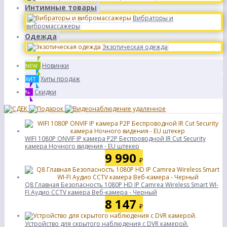
Интимные товары
Вибраторы и
вибромассажеры
Одежда
Экзотическая одежда
Новинки
NEW
Хиты продаж
ХИТ
Скидки
%
WIFI 1080P ONVIF IP камера P2P Беспроводной IR Cut Security
камера Ночного видения - EU штекер
9 990
₽
Q8 Главная Безопасность 1080P HD IP Camrea Wireless Smart WI-
FI Аудио CCTV камера Веб-камера - Черный
8 147
₽
Устройство для скрытого наблюдения с DVR камерой.