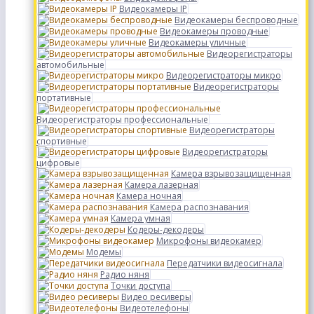
Видеокамеры IP
Видеокамеры беспроводные
Видеокамеры проводные
Видеокамеры уличные
Видеорегистраторы
автомобильные
Видеорегистраторы микро
Видеорегистраторы
портативные
Видеорегистраторы профессиональные
Видеорегистраторы
спортивные
Видеорегистраторы
цифровые
Камера взрывозащищенная
Камера лазерная
Камера ночная
Камера распознавания
Камера умная
Кодеры-декодеры
Микрофоны видеокамер
Модемы
Передатчики видеосигнала
Радио няня
Точки доступа
Видео ресиверы
Видеотелефоны