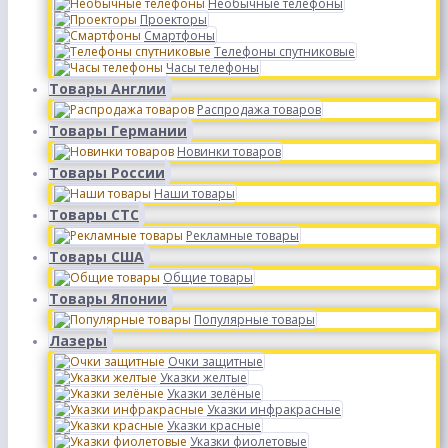
Необычные телефоны
Проекторы
Смартфоны
Телефоны спутниковые
Часы телефоны
Товары Англии
Распродажа товаров
Товары Германии
Новинки товаров
Товары России
Наши товары
Товары СТС
Рекламные товары
Товары США
Общие товары
Товары Японии
Популярные товары
Лазеры
Очки защитные
Указки желтые
Указки зелёные
Указки инфракрасные
Указки красные
Указки фиолетовые