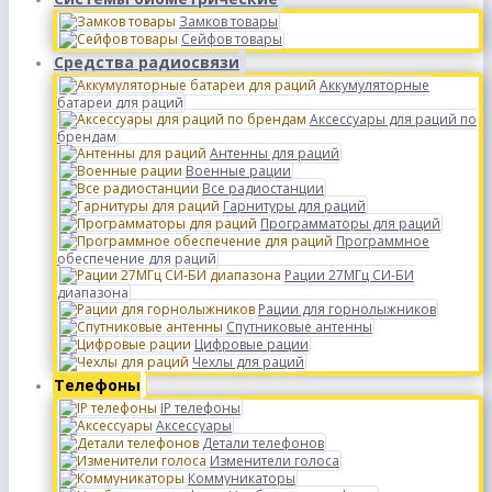
Замков товары
Сейфов товары
Средства радиосвязи
Аккумуляторные
батареи для раций
Аксессуары для раций по
брендам
Антенны для раций
Военные рации
Все радиостанции
Гарнитуры для раций
Программаторы для раций
Программное
обеспечение для раций
Рации 27МГц СИ-БИ
диапазона
Рации для горнолыжников
Спутниковые антенны
Цифровые рации
Чехлы для раций
Телефоны
IP телефоны
Аксессуары
Детали телефонов
Изменители голоса
Коммуникаторы