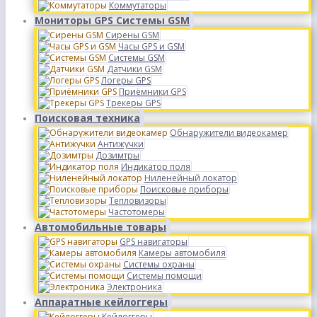
Коммутаторы
Мониторы GPS Системы GSM
Сирены GSM
Часы GPS и GSM
Системы GSM
Датчики GSM
Логеры GPS
Приёмники GPS
Трекеры GPS
Поисковая техника
Обнаружители видеокамер
Антижучки
Дозимтры
Индикатор поля
Ниленейный локатор
Поисковые приборы
Тепловизоры
Частотомеры
Автомобильные товары
GPS навигаторы
Камеры автомобиля
Системы охраны
Системы помощи
Электроника
Аппаратные кейлоггеры
Кейлоггеры