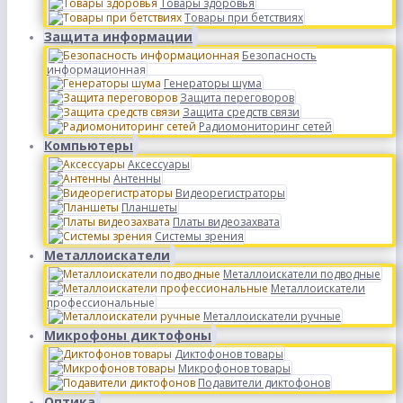
Товары здоровья
Товары при бетствиях
Защита информации
Безопасность
информационная
Генераторы шума
Защита переговоров
Защита средств связи
Радиомониторинг сетей
Компьютеры
Аксессуары
Антенны
Видеорегистраторы
Планшеты
Платы видеозахвата
Системы зрения
Металлоискатели
Металлоискатели подводные
Металлоискатели
профессиональные
Металлоискатели ручные
Микрофоны диктофоны
Диктофонов товары
Микрофонов товары
Подавители диктофонов
Оптика