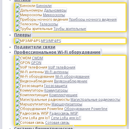
Бинокли
Дальномеры
Микроскопы
Приборы ночного видения
Телескопы
Трубы зрительные
Плееры
MP3/MP4/PS
Подавители связи
Профессиональное Wi-Fi оборудование
CWDM
GPON
VoIP телефония
Wi-Fi антенны
Wi-Fi оборудование
Видеонаблюдение
Грозозащита
Коммутаторы
Комплектующие
Магистральные радиомосты
Маршрутизаторы
Оборудование Powerline
Радиосвязь WISP
Сети LoRa для IoT
Сотовая связь
Системы биометрические