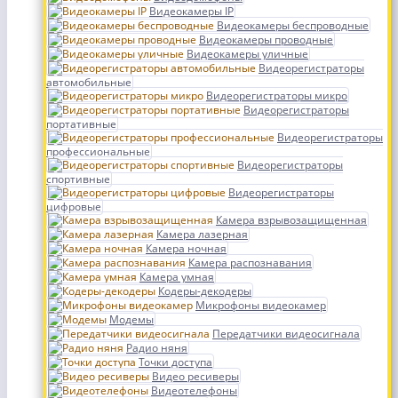
Видеокамеры IP
Видеокамеры беспроводные
Видеокамеры проводные
Видеокамеры уличные
Видеорегистраторы
автомобильные
Видеорегистраторы микро
Видеорегистраторы
портативные
Видеорегистраторы
профессиональные
Видеорегистраторы
спортивные
Видеорегистраторы
цифровые
Камера взрывозащищенная
Камера лазерная
Камера ночная
Камера распознавания
Камера умная
Кодеры-декодеры
Микрофоны видеокамер
Модемы
Передатчики видеосигнала
Радио няня
Точки доступа
Видео ресиверы
Видеотелефоны