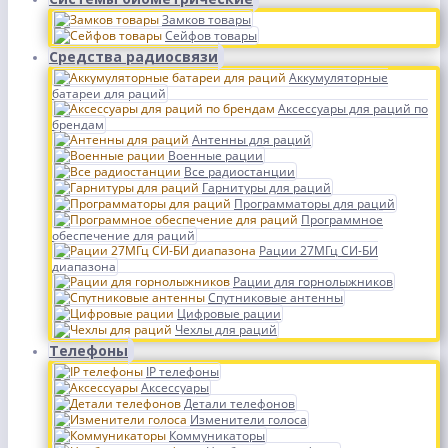
Замков товары
Сейфов товары
Средства радиосвязи
Аккумуляторные
батареи для раций
Аксессуары для раций по
брендам
Антенны для раций
Военные рации
Все радиостанции
Гарнитуры для раций
Программаторы для раций
Программное
обеспечение для раций
Рации 27МГц СИ-БИ
диапазона
Рации для горнолыжников
Спутниковые антенны
Цифровые рации
Чехлы для раций
Телефоны
IP телефоны
Аксессуары
Детали телефонов
Изменители голоса
Коммуникаторы