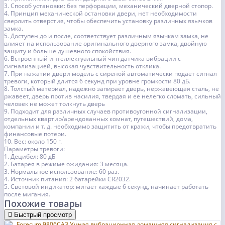
3. Способ установки: без перфорации, механический дверной стопор.
4. Принцип механической остановки двери, нет необходимости
сверлить отверстия, чтобы обеспечить установку различных язычков
замка.
5. Доступен до и после, соответствует различным язычкам замка, не
влияет на использование оригинального дверного замка, двойную
защиту и больше душевного спокойствия.
6. Встроенный интеллектуальный чип датчика вибрации с
сигнализацией, высокая чувствительность отклика.
7. При нажатии двери модель с сиреной автоматически подает сигнал
тревоги, который длится 6 секунд при уровне громкости 80 дБ.
8. Толстый материал, надежно запирает дверь, нержавеющая сталь, не
ржавеет, дверь против насилия, твердая и ее нелегко сломать, сильный
человек не может толкнуть дверь
9. Подходит для различных случаев противоугонной сигнализации,
отдельных квартир/арендованных комнат, путешествий, дома,
компании и т. д. необходимо защитить от кражи, чтобы предотвратить
финансовые потери.
10. Вес: около 150 г.
Параметры тревоги:
1. Децибел: 80 дБ
2. Батарея в режиме ожидания: 3 месяца.
3. Нормальное использование: 60 раз.
4. Источник питания: 2 батарейки CR2032.
5. Световой индикатор: мигает каждые 6 секунд, начинает работать
после мигания.
Похожие товары
Быстрый просмотр