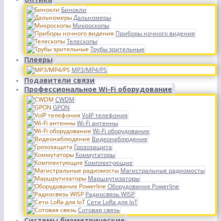
Бинокли
Дальномеры
Микроскопы
Приборы ночного видения
Телескопы
Трубы зрительные
Плееры
MP3/MP4/PS
Подавители связи
Профессиональное Wi-Fi оборудование
CWDM
GPON
VoIP телефония
Wi-Fi антенны
Wi-Fi оборудование
Видеонаблюдение
Грозозащита
Коммутаторы
Комплектующие
Магистральные радиомосты
Маршрутизаторы
Оборудование Powerline
Радиосвязь WISP
Сети LoRa для IoT
Сотовая связь
Системы биометрические