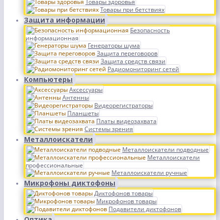
Товары здоровья
Товары при бетствиях
Защита информации
Безопасность
информационная
Генераторы шума
Защита переговоров
Защита средств связи
Радиомониторинг сетей
Компьютеры
Аксессуары
Антенны
Видеорегистраторы
Планшеты
Платы видеозахвата
Системы зрения
Металлоискатели
Металлоискатели подводные
Металлоискатели
профессиональные
Металлоискатели ручные
Микрофоны диктофоны
Диктофонов товары
Микрофонов товары
Подавители диктофонов
Оптика