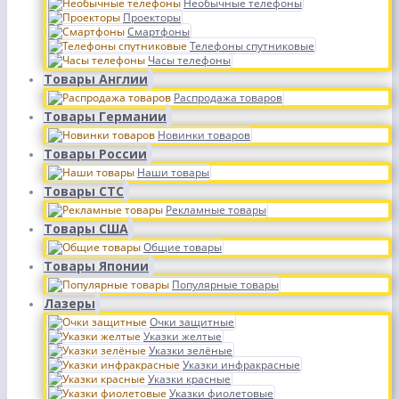
Необычные телефоны
Проекторы
Смартфоны
Телефоны спутниковые
Часы телефоны
Товары Англии
Распродажа товаров
Товары Германии
Новинки товаров
Товары России
Наши товары
Товары СТС
Рекламные товары
Товары США
Общие товары
Товары Японии
Популярные товары
Лазеры
Очки защитные
Указки желтые
Указки зелёные
Указки инфракрасные
Указки красные
Указки фиолетовые