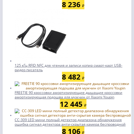
8 236
₽
125 кГц RFID NFC для чтения и записи копир смарт-карт USB-
ридер писатель
8 482
₽
FREETIE 90 кроссовки амортизирующие дышащие кроссовки
амортизирующая подошва для мужчин от Xiaomi Youpin
12 445
₽
CC-309 LED мини полный детектор диапазона обнаружения
ошибка сигнал детектора анти-скрытая камера беспроводной
8 106
₽