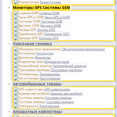
Коммутаторы
Мониторы GPS Системы GSM
Сирены GSM
Часы GPS и GSM
Системы GSM
Датчики GSM
Логеры GPS
Приёмники GPS
Трекеры GPS
Поисковая техника
Обнаружители видеокамер
Антижучки
Дозимтры
Индикатор поля
Ниленейный локатор
Поисковые приборы
Тепловизоры
Частотомеры
Автомобильные товары
GPS навигаторы
Камеры автомобиля
Системы охраны
Системы помощи
Электроника
Аппаратные кейлоггеры
Кейлоггеры